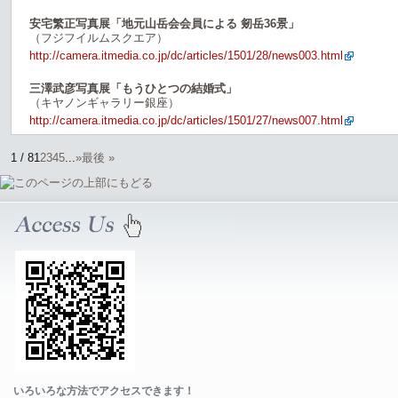
安宅繁正写真展「地元山岳会会員による 剱岳36景」
（フジフイルムスクエア）
http://camera.itmedia.co.jp/dc/articles/1501/28/news003.html
三澤武彦写真展「もうひとつの結婚式」
（キヤノンギャラリー銀座）
http://camera.itmedia.co.jp/dc/articles/1501/27/news007.html
1 / 8
1
2
3
4
5
...
»
最後 »
いろいろな方法でアクセスできます！