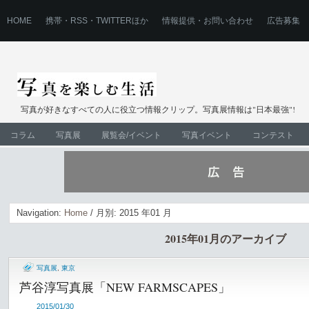
HOME
携帯・RSS・TWITTERほか
情報提供・お問い合わせ
広告募集
写真が好きなすべての人に役立つ情報クリップ。写真展情報は"日本最強"!
コラム
写真展
展覧会/イベント
写真イベント
コンテスト
Navigation:
Home
/ 月別: 2015 年01 月
2015年01月のアーカイブ
写真展
,
東京
芦谷淳写真展「NEW FARMSCAPES」
2015/01/30