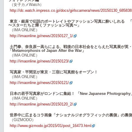
（女子カメWatch）
http://dc.watch.impress.co.jp/docs/girlscamera/news/20150130_685838
東京・銀座で伝説のポートレイトやファッション写真に酔いしれる 「the Stars 
〜スターたちと輝くファッション写真〜」
（IMA ONLINE）
http://imaonline.jp/news/20150127_1/
土門拳、奈良原一高らによる、戦後の日本社会をとらえた写真展が英
「Metamorphosis of Japan After the War」
（IMA ONLINE）
http://imaonline.jp/news/20150123/
写真家・平間至が東京・三宿に写真館をオープン！
（IMA ONLINE）
http://imaonline.jp/news/20150121/
日本の若手写真家がロンドンに集結！ 「New Japanese Photograph
（IMA ONLINE）
http://imaonline.jp/news/20150120_2/
世界中に広まるコラ画像「ナショナルジオグラフィックの裏側」の裏
（GIZMODO）
http://www.gizmodo.jp/2015/01/post_16473.html