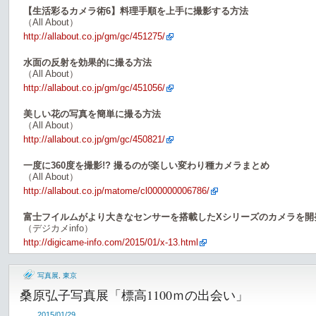
【生活彩るカメラ術6】料理手順を上手に撮影する方法
（All About）
http://allabout.co.jp/gm/gc/451275/
水面の反射を効果的に撮る方法
（All About）
http://allabout.co.jp/gm/gc/451056/
美しい花の写真を簡単に撮る方法
（All About）
http://allabout.co.jp/gm/gc/450821/
一度に360度を撮影!? 撮るのが楽しい変わり種カメラまとめ
（All About）
http://allabout.co.jp/matome/cl000000006786/
富士フイルムがより大きなセンサーを搭載したXシリーズのカメラを開
（デジカメinfo）
http://digicame-info.com/2015/01/x-13.html
写真展
,
東京
桑原弘子写真展「標高1100ｍの出会い」
2015/01/29