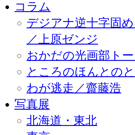
コラム
デジアナ逆十字固め
／上原ゼンジ
おかだの光画部トー
ところのほんとのところ／
わが逃走／齋藤浩
写真展
北海道・東北