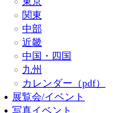
東京
関東
中部
近畿
中国・四国
九州
カレンダー（pdf）
展覧会/イベント
写真イベント