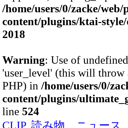
/home/users/0/zacke/web/
content/plugins/ktai-style
2018
Warning
: Use of undefined
'user_level' (this will throw
PHP) in
/home/users/0/za
content/plugins/ultimate_
line
524
CLIP
,
読み物、ニュース