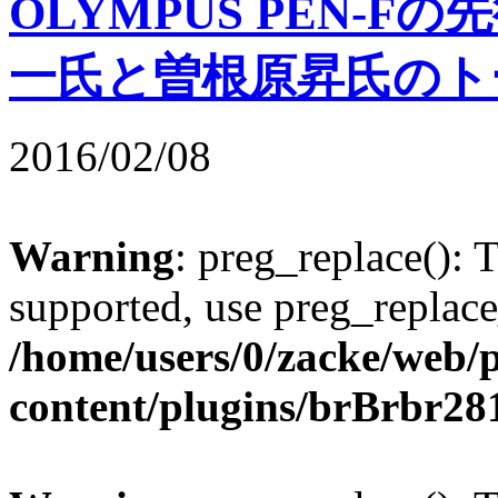
OLYMPUS PEN-
一氏と曽根原昇氏のト
2016/02/08
Warning
: preg_replace(): 
supported, use preg_replace
/home/users/0/zacke/web/
content/plugins/brBrbr28