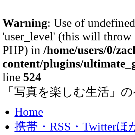
Warning
: Use of undefined
'user_level' (this will throw
PHP) in
/home/users/0/za
content/plugins/ultimate_
line
524
「写真を楽しむ生活」の
Home
携帯・RSS・Twitterほ