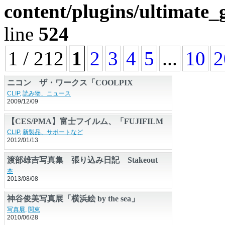
content/plugins/ultimate_
line
524
1 / 212
1
2
3
4
5
...
10
2
ニコン ザ・ワークス「COOLPIX
S1000pj」の開発を語る
CLIP
,
読み物、ニュース
2009/12/09
【CES/PMA】富士フイルム、「FUJIFILM
X-Pro1」の説明会を開催
CLIP
,
新製品、サポートなど
2012/01/13
渡部雄吉写真集 張り込み日記 Stakeout
Diary
本
2013/08/08