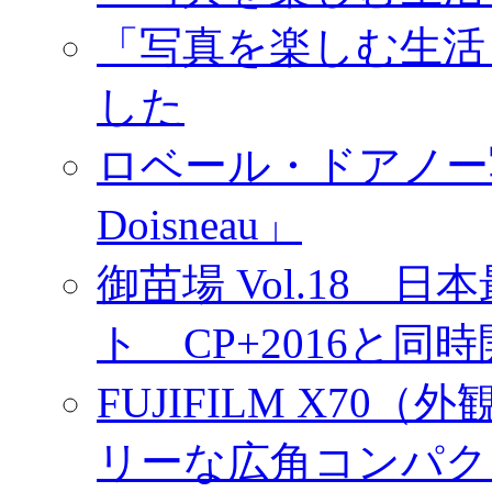
「写真を楽しむ生活
した
ロベール・ドアノー写真展
Doisneau」
御苗場 Vol.18
ト CP+2016と同
FUJIFILM X7
リーな広角コンパク