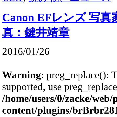
Canon EFレンズ 
真：鍵井靖章
2016/01/26
Warning
: preg_replace(): 
supported, use preg_replace
/home/users/0/zacke/web/
content/plugins/brBrbr28