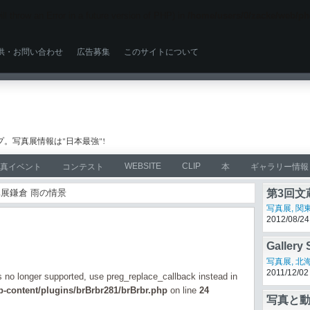
ll throw an Error in a future version of PHP) in
/home/users/0/zacke/web/ph
供・お問い合わせ
広告募集
このサイトについて
。写真展情報は"日本最強"!
WEBSITE
CLIP
真イベント
コンテスト
本
ギャラリー情報
真展鎌倉 雨の情景
第3回文
写真展
,
関
2012/08/24
Gallery 
写真展
,
北
2011/12/02
is no longer supported, use preg_replace_callback instead in
-content/plugins/brBrbr281/brBrbr.php
on line
24
写真と動