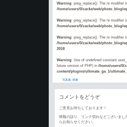
Warning
: preg_replace(): The /e modifier 
/home/users/0/zacke/web/photo_blog/wp
Warning
: preg_replace(): The /e modifier 
/home/users/0/zacke/web/photo_blog/wp
Warning
: preg_replace(): The /e modifier 
/home/users/0/zacke/web/photo_blog/wp-
2018
Warning
: Use of undefined constant user_l
future version of PHP) in
/home/users/0/
content/plugins/ultimate_ga_1/ultimate
写真展
,
関東
コメントをどうぞ
ご意見お待ちしております！
情報の誤り、リンク切れなどございまし
らお知らせください。