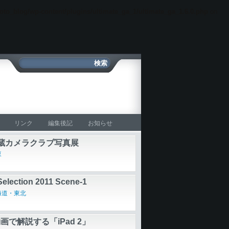
oto_blog/wp-content/plugins/ultimate_ga_1/ultimate_ga_1.6.0.php
on
リンク
編集後記
お知らせ
蔵カメラクラブ写真展
東
Selection 2011 Scene-1
海道・東北
画で解説する「iPad 2」