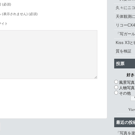
 (必須)
久々にニ
 (表示されません) (必須)
天体観測に「
サイト
リコーCX
「写ガール 
Kiss X3
質を検証
投票
好き
風景写真
人物写真
その他
。
Vie
最近の投
「写真を