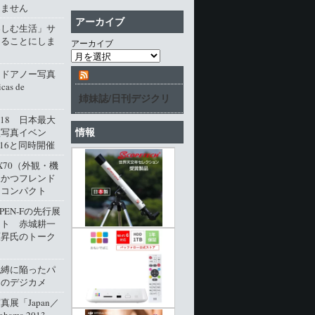
じません
アーカイブ
楽しむ生活」サ
じることにしま
アーカイブ
・ドアノー写真
cas de
姉妹誌/日刊デジクリ
l.18 日本最大
情報
型写真イベン
016と同時開催
M X70（外観・機
派かつフレンド
角コンパクト
 PEN-Fの先行展
ート 赤城耕一
原昇氏のトーク
呪縛に陥ったパ
クのデジカメ
展「Japan／