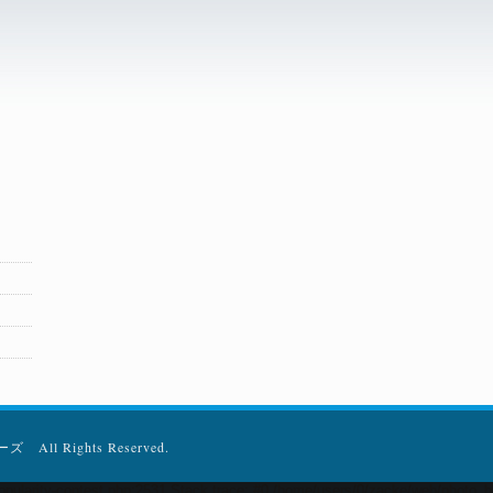
 All Rights Reserved.
pularity-contest.php:2531 Stack trace: #0 /home/users/0/zacke/web/photo_blo