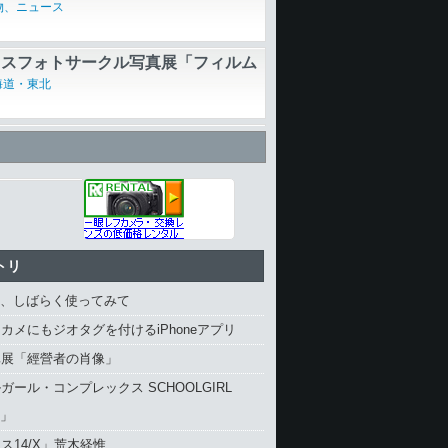
物、ニュース
イスフォトサークル写真展「フィルム
残す想いパートII」
海道・東北
7100 DXフォーマットの可能性を
最新上位モデル
ュー、撮影テクニックなど
トリ
4、しばらく使ってみて
カメにもジオタグを付けるiPhoneアプリ
真展「經營者の肖像」
ガール・コンプレックス SCHOOLGIRL
X」
ス14/X」荒木経惟