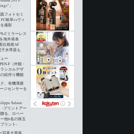
ohama 2013-
dings”」
実践フォトセミ
 FC岐阜vsヴィ
戸を撮影
PS-Cミラーレス
0」を海外発表
像面位相差AF
電子水準器も
ビュー
 PEN-F（外観・
クラシカルデザ
新の絵作り機能
ック、有機薄膜
メージセンサーを
ippe Salaun
ion」‐プリントアー
が贈る、ロベー
ー他6名の珠玉
プリント‐
ー写真大賞発