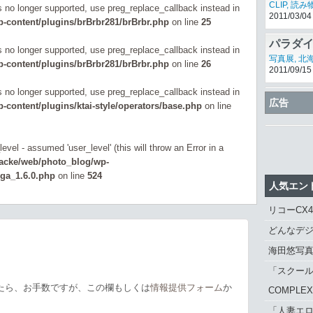
CLIP
,
読み
is no longer supported, use preg_replace_callback instead in
2011/03/04
-content/plugins/brBrbr281/brBrbr.php
on line
25
パラダ
is no longer supported, use preg_replace_callback instead in
カメラで
写真展
,
北
-content/plugins/brBrbr281/brBrbr.php
on line
26
2011/09/15
is no longer supported, use preg_replace_callback instead in
ニコンD
広告
content/plugins/ktai-style/operators/base.php
on line
広げる
CLIP
,
レビ
2013/03/21
evel - assumed 'user_level' (this will throw an Error in a
zacke/web/photo_blog/wp-
_ga_1.6.0.php
on line
524
人気エン
リコーCX
どんなデジ
海田悠写
「スクール
たら、お手数ですが、この欄もしくは
情報提供フォーム
か
COMPLE
「人妻エロ