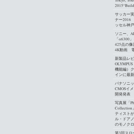
Tokyo, Yok
2015“Buil
サッカー
ナー2016
ッセル神
ソニー、A
「α630
425点の
4K動画 
新製品レ
OLYMPUS
機能編）
インに最
パナソニ
CMOSイ
開発発表
写真展「Phil
Collect
ティスト
ル・ドアノ
のモノクロ
第3回スロ