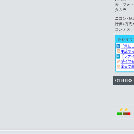
表 フォ
タムラ
ニコン×JA
行券4万円
コンテス
OTHERS