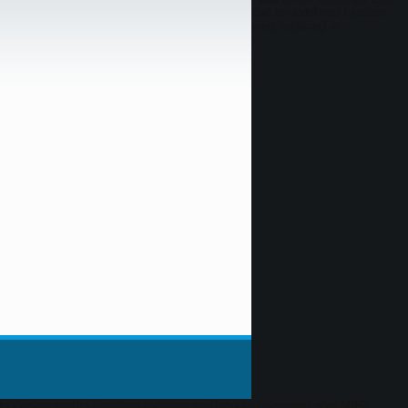
Call to undefined function
ereg_replace() in
g/wp-content/plugins/popularity-contest/popularity-contest.php(2495):