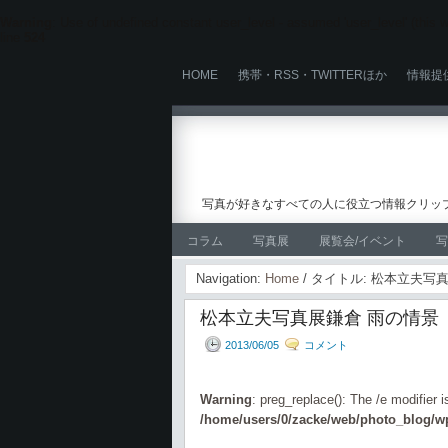
Warning
: Use of undefined constant user_level - assumed 'user_level' (this wi
line
524
HOME
携帯・RSS・TWITTERほか
情報提
写真が好きなすべての人に役立つ情報クリップ
コラム
写真展
展覧会/イベント
写
Navigation:
Home
/ タイトル: 松本立夫写
松本立夫写真展鎌倉 雨の情景
2013/06/05
コメント
Warning
: preg_replace(): The /e modifier 
/home/users/0/zacke/web/photo_blog/wp