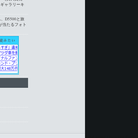
トギャラリーキ
L、D5500と旅
が当たるフォト
ト
Fatal error
: Uncaught Error: