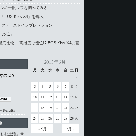
コンの一眼レフを調べてみる
EOS Kiss X4」を導入
4 ファーストインプレッション
vol.1」
と徹底比較！ 高感度で優位!? EOS Kiss X4の画
2013年6月
月
火
水
木
金
土
日
なのは？
1
2
3
4
5
6
7
8
9
10
11
12
13
14
15
16
17
18
19
20
21
22
23
w Results
24
25
26
27
28
29
30
稿
« 5月
7月 »
楽しむ生活」サ