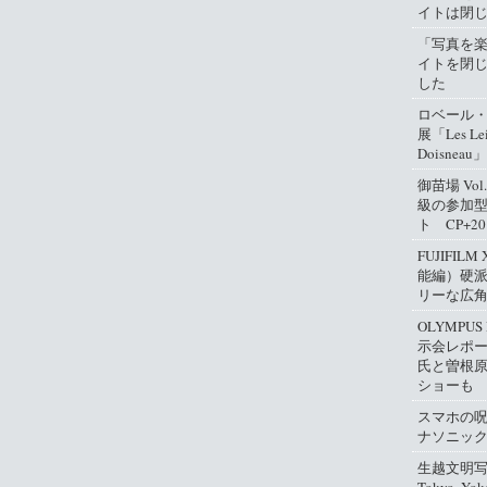
イトは閉
「写真を
イトを閉
した
ロベール
展「Les Lei
Doisneau」
御苗場 Vo
級の参加
ト CP+2
FUJIFIL
能編）硬
リーな広
OLYMPUS
示会レポ
氏と曽根
ショーも
スマホの
ナソニッ
生越文明写真