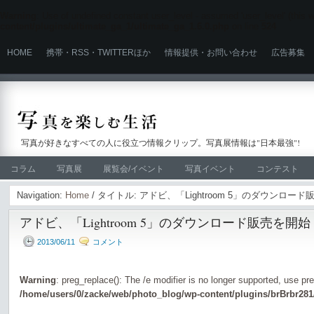
Warning
: Use of undefined constant user_level - assumed 'user_level' (this wi
content/plugins/ultimate_ga_1/ultimate_ga_1.6.0.php
on line
524
HOME
携帯・RSS・TWITTERほか
情報提供・お問い合わせ
広告募集
写真が好きなすべての人に役立つ情報クリップ。写真展情報は"日本最強"!
コラム
写真展
展覧会/イベント
写真イベント
コンテスト
Navigation:
Home
/ タイトル: アドビ、「Lightroom 5」のダウンロー
アドビ、「Lightroom 5」のダウンロード販売を開始
2013/06/11
コメント
Warning
: preg_replace(): The /e modifier is no longer supported, use pr
/home/users/0/zacke/web/photo_blog/wp-content/plugins/brBrbr281