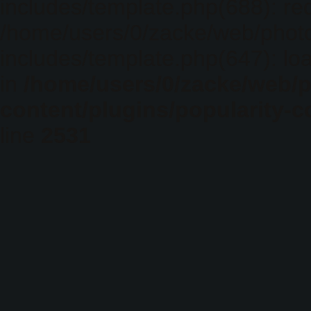
includes/template.php(688): req
/home/users/0/zacke/web/phot
includes/template.php(647): loa
in
/home/users/0/zacke/web/
content/plugins/popularity-c
line
2531