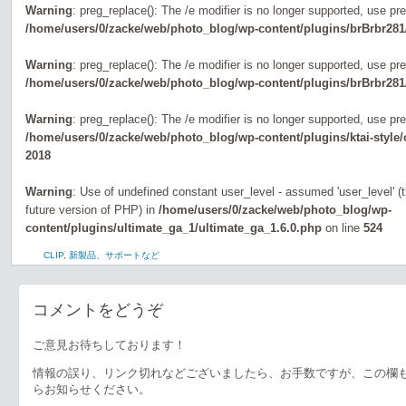
Warning
: preg_replace(): The /e modifier is no longer supported, use pr
/home/users/0/zacke/web/photo_blog/wp-content/plugins/brBrbr281
Warning
: preg_replace(): The /e modifier is no longer supported, use pr
/home/users/0/zacke/web/photo_blog/wp-content/plugins/brBrbr281
Warning
: preg_replace(): The /e modifier is no longer supported, use pr
/home/users/0/zacke/web/photo_blog/wp-content/plugins/ktai-style
2018
Warning
: Use of undefined constant user_level - assumed 'user_level' (th
future version of PHP) in
/home/users/0/zacke/web/photo_blog/wp-
content/plugins/ultimate_ga_1/ultimate_ga_1.6.0.php
on line
524
CLIP
,
新製品、サポートなど
コメントをどうぞ
ご意見お待ちしております！
情報の誤り、リンク切れなどございましたら、お手数ですが、この欄
らお知らせください。