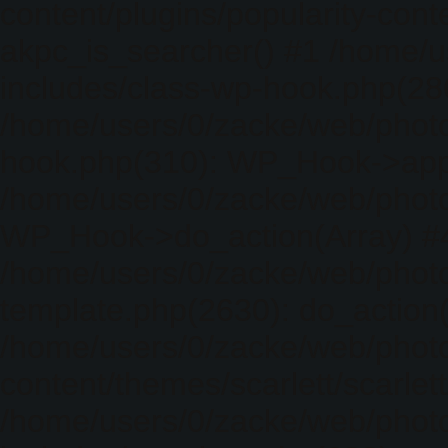
content/plugins/popularity-cont
akpc_is_searcher() #1 /home/u
includes/class-wp-hook.php(286)
/home/users/0/zacke/web/photo
hook.php(310): WP_Hook->apply_
/home/users/0/zacke/web/photo
WP_Hook->do_action(Array) #
/home/users/0/zacke/web/photo
template.php(2630): do_action(
/home/users/0/zacke/web/phot
content/themes/scarlett/scarlet
/home/users/0/zacke/web/phot