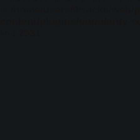
in
/home/users/0/zacke/web/
content/plugins/popularity-c
line
2531