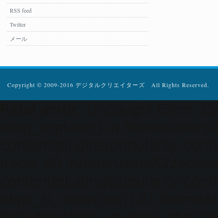
RSS feed
Twitter
メール
Copyright © 2009-2016 デジタルクリエイターズ All Rights Reserved.
Fatal error
: Uncaught Error: Ca
ereg_replace() in /home/users
content/plugins/popularity-cont
trace: #0 /home/users/0/zacke
content/plugins/popularity-cont
akpc_is_searcher() #1 /home/u
includes/class-wp-hook.php(286)