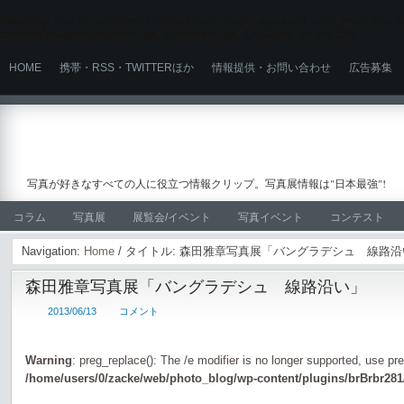
Warning
: Use of undefined constant user_level - assumed 'user_level' (this wi
content/plugins/ultimate_ga_1/ultimate_ga_1.6.0.php
on line
524
HOME
携帯・RSS・TWITTERほか
情報提供・お問い合わせ
広告募集
写真が好きなすべての人に役立つ情報クリップ。写真展情報は"日本最強"!
コラム
写真展
展覧会/イベント
写真イベント
コンテスト
Navigation:
Home
/ タイトル: 森田雅章写真展「バングラデシュ 線路
森田雅章写真展「バングラデシュ 線路沿い」
2013/06/13
コメント
Warning
: preg_replace(): The /e modifier is no longer supported, use pr
/home/users/0/zacke/web/photo_blog/wp-content/plugins/brBrbr281