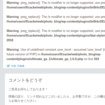
Warning
: preg_replace(): The /e modifier is no longer supported, use pr
/home/users/0/zacke/web/photo_blog/wp-content/plugins/brBrbr281
Warning
: preg_replace(): The /e modifier is no longer supported, use pr
/home/users/0/zacke/web/photo_blog/wp-content/plugins/brBrbr281
Warning
: preg_replace(): The /e modifier is no longer supported, use pr
/home/users/0/zacke/web/photo_blog/wp-content/plugins/ktai-style
2018
Warning
: Use of undefined constant user_level - assumed 'user_level' (th
future version of PHP) in
/home/users/0/zacke/web/photo_blog/wp-
content/plugins/ultimate_ga_1/ultimate_ga_1.6.0.php
on line
524
中部
,
写真展
コメントをどうぞ
ご意見お待ちしております！
情報の誤り、リンク切れなどございましたら、お手数ですが、この欄
らお知らせください。