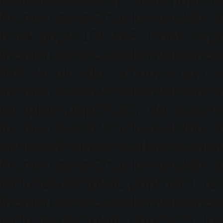
/home/users/0/zacke/web/photo
hook.php(310): WP_Hook->apply_
/home/users/0/zacke/web/photo
WP_Hook->do_action(Array) #
/home/users/0/zacke/web/photo
template.php(2630): do_action(
/home/users/0/zacke/web/phot
content/themes/scarlett/scarlet
/home/users/0/zacke/web/phot
includes/template.php(688): req
/home/users/0/zacke/web/phot
includes/template.php(647): loa