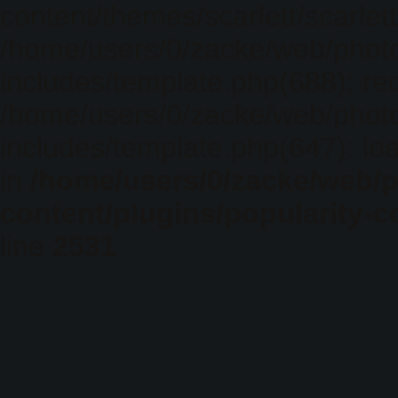
content/themes/scarlett/scarlet
/home/users/0/zacke/web/phot
includes/template.php(688): req
/home/users/0/zacke/web/phot
includes/template.php(647): loa
in
/home/users/0/zacke/web/
content/plugins/popularity-c
line
2531