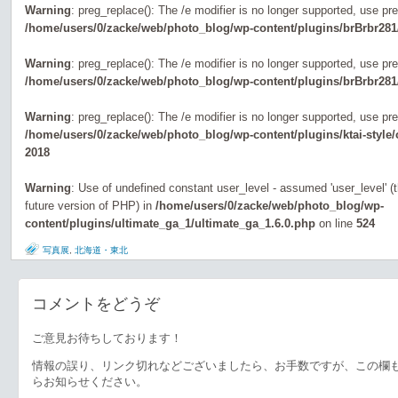
Warning
: preg_replace(): The /e modifier is no longer supported, use pr
/home/users/0/zacke/web/photo_blog/wp-content/plugins/brBrbr281
Warning
: preg_replace(): The /e modifier is no longer supported, use pr
/home/users/0/zacke/web/photo_blog/wp-content/plugins/brBrbr281
Warning
: preg_replace(): The /e modifier is no longer supported, use pr
/home/users/0/zacke/web/photo_blog/wp-content/plugins/ktai-style
2018
Warning
: Use of undefined constant user_level - assumed 'user_level' (th
future version of PHP) in
/home/users/0/zacke/web/photo_blog/wp-
content/plugins/ultimate_ga_1/ultimate_ga_1.6.0.php
on line
524
写真展
,
北海道・東北
コメントをどうぞ
ご意見お待ちしております！
情報の誤り、リンク切れなどございましたら、お手数ですが、この欄
らお知らせください。