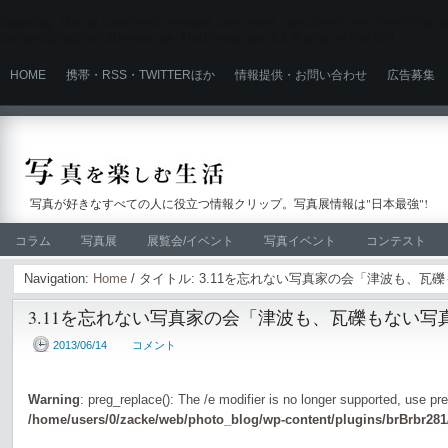
Warning
: Use of undefined constant user_level - assumed 'user_level' (this wi
content/plugins/ultimate_ga_1/ultimate_ga_1.6.0.php
on line
524
HOME
携帯・RSS・TWITTERほか
情報提供・お問い合わせ
広告募集
写真が好きなすべての人に役立つ情報クリップ。写真展情報は"日本最強"!
コラム
写真展
展覧会/イベント
写真イベント
コンテスト
Navigation:
Home
/ タイトル: 3.11を忘れない写真家の会「津波も、
3.11を忘れない写真家の会「津波も、瓦礫もない写
2013/06/14
コメント
Warning
: preg_replace(): The /e modifier is no longer supported, use pr
/home/users/0/zacke/web/photo_blog/wp-content/plugins/brBrbr281