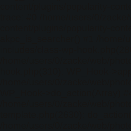
content/plugins/popularity-cont
trace: #0 /home/users/0/zacke
content/plugins/popularity-cont
akpc_is_searcher() #1 /home/u
includes/class-wp-hook.php(286)
/home/users/0/zacke/web/photo
hook.php(310): WP_Hook->apply_
/home/users/0/zacke/web/photo
WP_Hook->do_action(Array) #
/home/users/0/zacke/web/photo
template.php(2630): do_action(
/home/users/0/zacke/web/phot