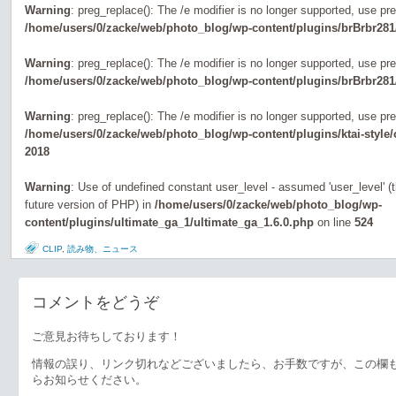
Warning
: preg_replace(): The /e modifier is no longer supported, use pr
/home/users/0/zacke/web/photo_blog/wp-content/plugins/brBrbr281
Warning
: preg_replace(): The /e modifier is no longer supported, use pr
/home/users/0/zacke/web/photo_blog/wp-content/plugins/brBrbr281
Warning
: preg_replace(): The /e modifier is no longer supported, use pr
/home/users/0/zacke/web/photo_blog/wp-content/plugins/ktai-style
2018
Warning
: Use of undefined constant user_level - assumed 'user_level' (th
future version of PHP) in
/home/users/0/zacke/web/photo_blog/wp-
content/plugins/ultimate_ga_1/ultimate_ga_1.6.0.php
on line
524
CLIP
,
読み物、ニュース
コメントをどうぞ
ご意見お待ちしております！
情報の誤り、リンク切れなどございましたら、お手数ですが、この欄
らお知らせください。