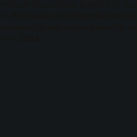
includes/template.php(647): loa
in
/home/users/0/zacke/web/
content/plugins/popularity-c
line
2531