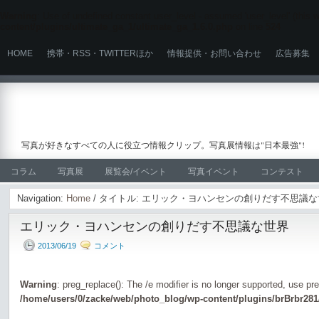
Warning
: Use of undefined constant user_level - assumed 'user_level' (this wi
content/plugins/ultimate_ga_1/ultimate_ga_1.6.0.php
on line
524
HOME
携帯・RSS・TWITTERほか
情報提供・お問い合わせ
広告募集
写真が好きなすべての人に役立つ情報クリップ。写真展情報は"日本最強"!
コラム
写真展
展覧会/イベント
写真イベント
コンテスト
Navigation:
Home
/ タイトル: エリック・ヨハンセンの創りだす不思議
エリック・ヨハンセンの創りだす不思議な世界
2013/06/19
コメント
Warning
: preg_replace(): The /e modifier is no longer supported, use pr
/home/users/0/zacke/web/photo_blog/wp-content/plugins/brBrbr281