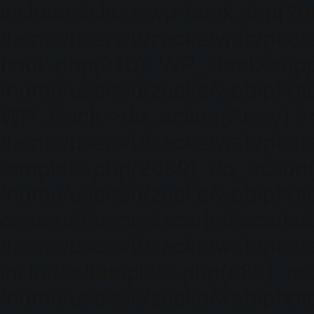
includes/class-wp-hook.php(286)
/home/users/0/zacke/web/photo
hook.php(310): WP_Hook->apply_
/home/users/0/zacke/web/photo
WP_Hook->do_action(Array) #
/home/users/0/zacke/web/photo
template.php(2630): do_action(
/home/users/0/zacke/web/phot
content/themes/scarlett/scarlet
/home/users/0/zacke/web/phot
includes/template.php(688): req
/home/users/0/zacke/web/phot