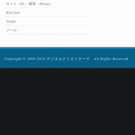
サイト（PC・携帯・iPhone）
RSS feed
Twitter
メール
Copyright © 2009-2016 デジタルクリエイターズ All Rights Reserved.
Fatal error
: Uncaught Error: Ca
ereg_replace() in /home/users
content/plugins/popularity-cont
trace: #0 /home/users/0/zacke
content/plugins/popularity-cont
akpc_is_searcher() #1 /home/u