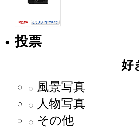
投票
好
風景写真
人物写真
その他