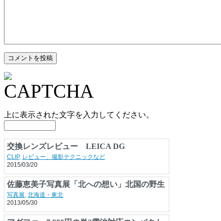
上に表示された文字を入力してください。
交換レンズレビュー LEICA DG
SUMMILUX 15mm F1.7 ASPH. 高品位な外
CLIP
,
レビュー、撮影テクニックなど
2015/03/20
観と写りの単焦点広角レンズ
佐藤恵美子写真展「北への想い」北国の野生
動物
写真展
,
北海道・東北
2013/05/30