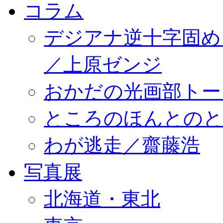
コラム
デジアナ逆十字固め
／上原ゼンジ
おかだの光画部トー
ところのほんとのところ／
わが逃走／齋藤浩
写真展
北海道・東北