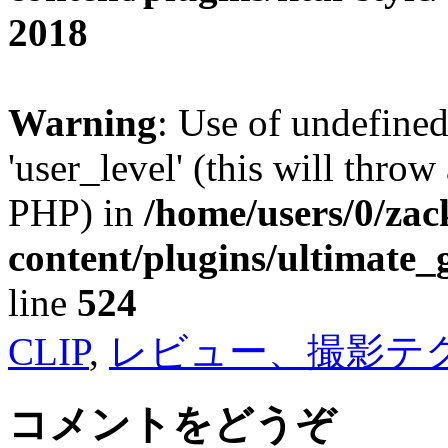
2018
Warning
: Use of undefined
'user_level' (this will throw
PHP) in
/home/users/0/za
content/plugins/ultimate_
line
524
CLIP
,
レビュー、撮影テ
コメントをどうぞ