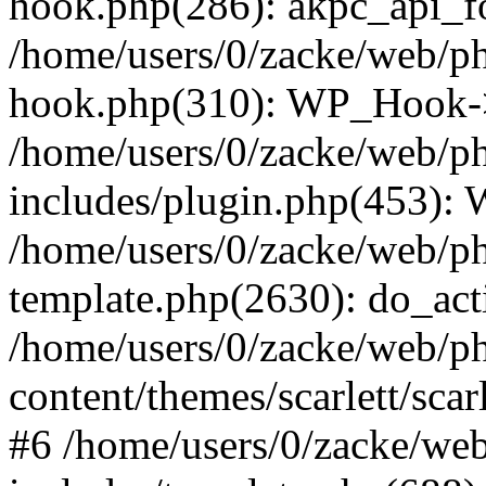
hook.php(286): akpc_api_foo
/home/users/0/zacke/web/p
hook.php(310): WP_Hook->ap
/home/users/0/zacke/web/p
includes/plugin.php(453):
/home/users/0/zacke/web/ph
template.php(2630): do_act
/home/users/0/zacke/web/p
content/themes/scarlett/scar
#6 /home/users/0/zacke/we