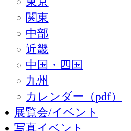
東京
関東
中部
近畿
中国・四国
九州
カレンダー（pdf）
展覧会/イベント
写真イベント