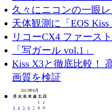
久々にニコンの一眼レ
天体観測に「EOS Kis
リコーCX4 ファース
「写ガール vol.1」
Kiss X3と徹底比較！ 高
画質を検証
2013年6月
月
火
水
木
金
土
日
1
2
3
4
5
6
7
8
9