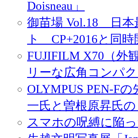
Doisneau」
御苗場 Vol.18
ト CP+2016と同
FUJIFILM X7
リーな広角コンパク
OLYMPUS PEN
一氏と曽根原昇氏の
スマホの呪縛に陥っ