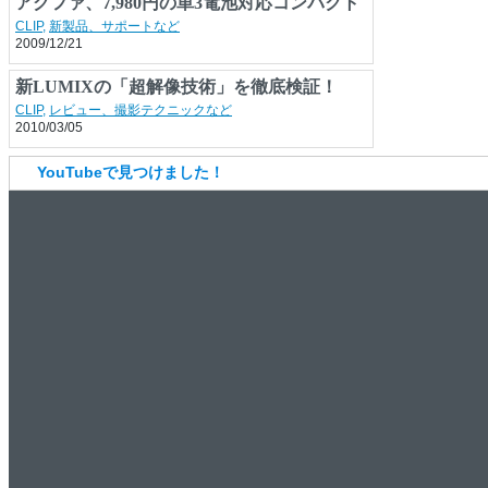
アグファ、7,980円の単3電池対応コンパクト
デジカメ
CLIP
,
新製品、サポートなど
2009/12/21
新LUMIXの「超解像技術」を徹底検証！
CLIP
,
レビュー、撮影テクニックなど
2010/03/05
YouTubeで見つけました！