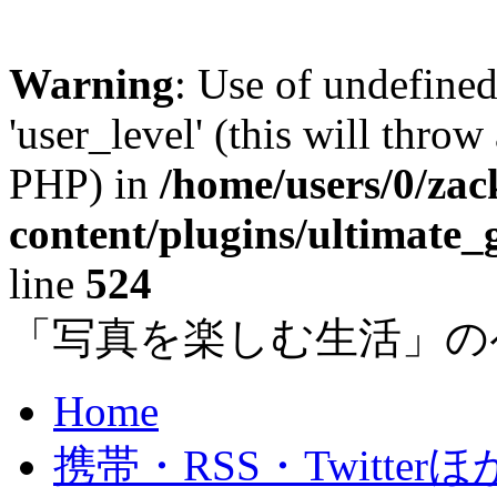
Warning
: Use of undefined
'user_level' (this will throw
PHP) in
/home/users/0/za
content/plugins/ultimate_
line
524
「写真を楽しむ生活」の
Home
携帯・RSS・Twitterほ