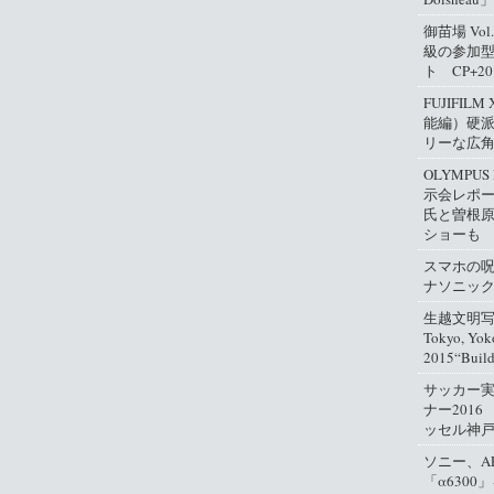
御苗場 Vo
級の参加
ト CP+2
FUJIFIL
能編）硬
リーな広
OLYMPUS
示会レポ
氏と曽根
ショーも
スマホの
ナソニッ
生越文明写真
Tokyo, Yok
2015“Buil
サッカー
ナー2016
ッセル神
ソニー、A
「α630