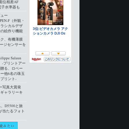
像面位相差AF
電子水準器も
ビュー
 PEN-F（外観・
クラシカルデザ
新の絵作り機能
ック、有機薄膜
メージセンサーを
ippe Salaun
ion」‐プリントアー
が贈る、ロベー
ー他6名の珠玉
プリント‐
ー写真大賞発
トギャラリーキ
L、D5500と旅
が当たるフォト
ト