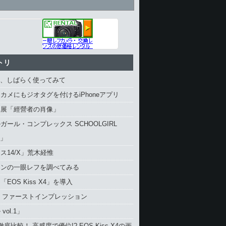
トリ
4、しばらく使ってみて
カメにもジオタグを付けるiPhoneアプリ
真展「經營者の肖像」
ガール・コンプレックス SCHOOLGIRL
X」
ス14/X」荒木経惟
コンの一眼レフを調べてみる
EOS Kiss X4」を導入
4 ファーストインプレッション
vol.1」
と徹底比較！ 高感度で優位!? EOS Kiss X4の画