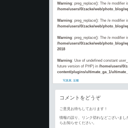
Warning
: preg_replace(): The /e modifier 
/home/users/0/zacke/web/photo_blog/wp
Warning
: preg_replace(): The /e modifier 
/home/users/0/zacke/web/photo_blog/wp
Warning
: preg_replace(): The /e modifier 
/home/users/0/zacke/web/photo_blog/wp-
2018
Warning
: Use of undefined constant user_l
future version of PHP) in
/home/users/0/
content/plugins/ultimate_ga_1/ultimate
写真展
,
近畿
コメントをどうぞ
ご意見お待ちしております！
情報の誤り、リンク切れなどございまし
らお知らせください。