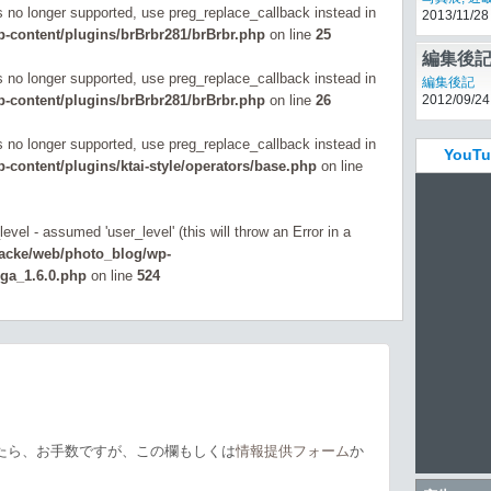
大地」
写真展
,
近
is no longer supported, use preg_replace_callback instead in
2013/11/28
-content/plugins/brBrbr281/brBrbr.php
on line
25
編集後記
is no longer supported, use preg_replace_callback instead in
編集後記
-content/plugins/brBrbr281/brBrbr.php
on line
26
2012/09/24
is no longer supported, use preg_replace_callback instead in
You
content/plugins/ktai-style/operators/base.php
on line
evel - assumed 'user_level' (this will throw an Error in a
zacke/web/photo_blog/wp-
_ga_1.6.0.php
on line
524
たら、お手数ですが、この欄もしくは
情報提供フォーム
か