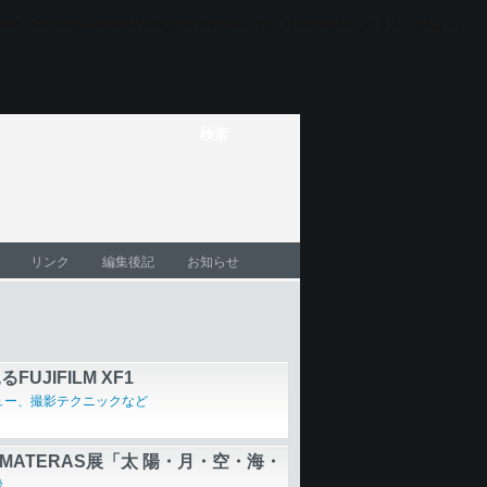
oto_blog/wp-content/plugins/ultimate_ga_1/ultimate_ga_1.6.0.php
on
リンク
編集後記
お知らせ
hoto Style やさしい基礎知識
FUJIFILM XF1
ュー、撮影テクニックなど
AMATERAS展「太 陽・月・空・海・