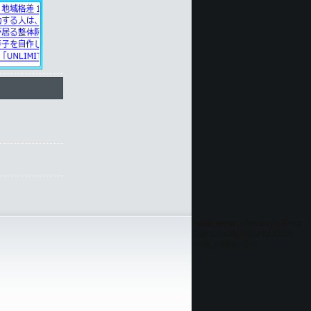
Fatal error
: Uncaught Error:
Call to undefined function
ereg_replace() in