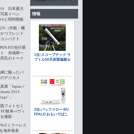
l.18 日本最大
情報
型写真イベン
016と同時開催
M X70（外観・機
派かつフレンド
角コンパクト
 PEN-Fの先行展
ート 赤城耕一
原昇氏のトーク
呪縛に陥ったパ
クのデジカメ
展「Japan／
ohama 2013-
dings”」
実践フォトセミ
 FC岐阜vsヴィ
戸を撮影
PS-Cミラーレス
0」を海外発表