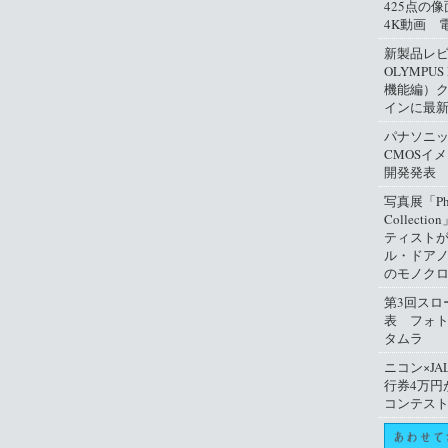
425点の
4K動画 
新製品レ
OLYMPUS
機能編）
インに最
パナソニ
CMOSイ
開発発表
写真展「Phil
Collect
ティスト
ル・ドアノ
のモノクロ
第3回スロ
表 フォ
タムラ
ニコン×JA
行券4万円
コンテス