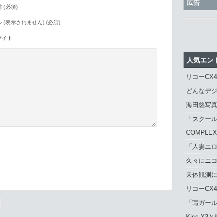
広告
 (必須)
 (表示されません) (必須)
サイト
人気エン
リコーCX
どんなデジ
海田悠写
「スクール
COMPLE
「人妻エロ
久々にニ
。
天体観測に「
リコーCX
「写ガール 
Kiss X3