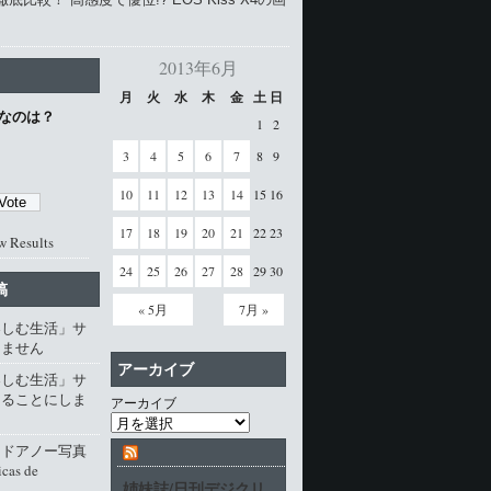
2013年6月
月
火
水
木
金
土
日
なのは？
1
2
3
4
5
6
7
8
9
10
11
12
13
14
15
16
17
18
19
20
21
22
23
w Results
24
25
26
27
28
29
30
稿
« 5月
7月 »
楽しむ生活」サ
じません
アーカイブ
楽しむ生活」サ
じることにしま
アーカイブ
・ドアノー写真
cas de
姉妹誌/日刊デジクリ