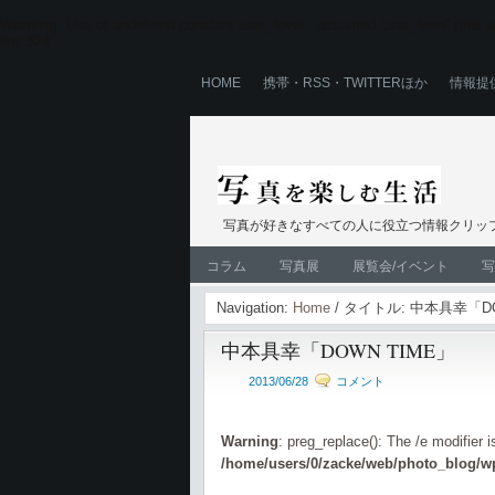
Warning
: Use of undefined constant user_level - assumed 'user_level' (this wi
line
524
HOME
携帯・RSS・TWITTERほか
情報提
写真が好きなすべての人に役立つ情報クリップ
コラム
写真展
展覧会/イベント
写
Navigation:
Home
/ タイトル: 中本具幸「DO
中本具幸「DOWN TIME」
2013/06/28
コメント
Warning
: preg_replace(): The /e modifier 
/home/users/0/zacke/web/photo_blog/wp