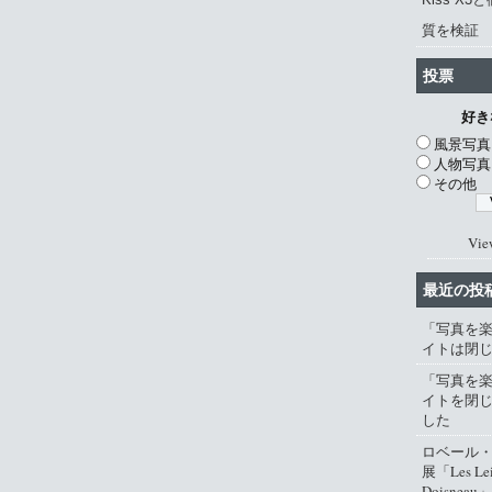
質を検証
投票
好き
風景写真
人物写真
その他
Vie
最近の投
「写真を
イトは閉
「写真を
イトを閉
した
ロベール
展「Les Lei
Doisneau」