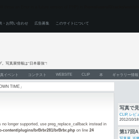
ll throw an Error in a future version of PHP) in
/home/users/0/zacke/web/ph
供・お問い合わせ
広告募集
このサイトについて
。写真展情報は"日本最強"!
WEBSITE
CLIP
真イベント
コンテスト
本
ギャラリー情報
WN TIME」
リコー、P
WEBSITE
2009/12/24
写真で見る
CLIP
,
レビ
2012/10/18
is no longer supported, use preg_replace_callback instead in
-content/plugins/brBrbr281/brBrbr.php
on line
24
第17回