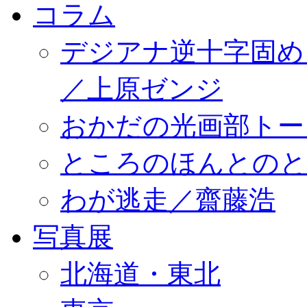
コラム
デジアナ逆十字固め
／上原ゼンジ
おかだの光画部トー
ところのほんとのところ／
わが逃走／齋藤浩
写真展
北海道・東北