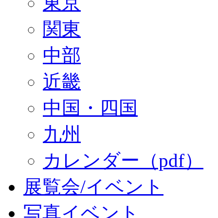
東京
関東
中部
近畿
中国・四国
九州
カレンダー（pdf）
展覧会/イベント
写真イベント