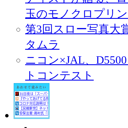
玉のモノクロプリン
第3回スロー写真大
タムラ
ニコン×JAL、D55
トコンテスト