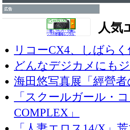
広告
人気
リコーCX4、しばら
どんなデジカメにもジオ
海田悠写真展「經營者
「スクールガール・コンプ
COMPLEX」
「人妻エロス14/X」