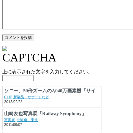
上に表示された文字を入力してください。
ソニー、50倍ズームの2,040万画素機「サイ
バーショットDSC-HX300」
CLIP
,
新製品、サポートなど
2013/02/28
山崎友也写真展「Railway Symphony」
写真展
,
北海道・東北
2011/09/07