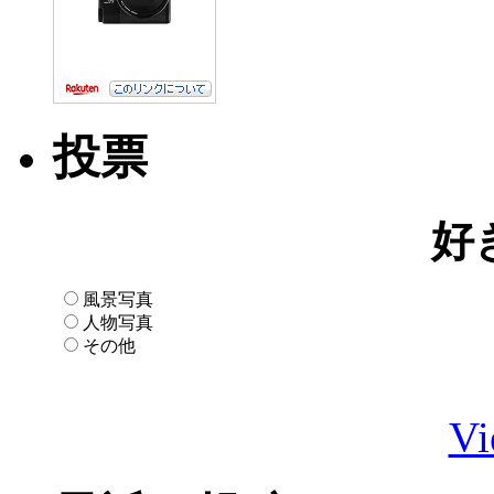
投票
好
風景写真
人物写真
その他
Vi