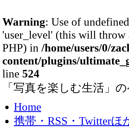
Warning
: Use of undefined
'user_level' (this will throw
PHP) in
/home/users/0/za
content/plugins/ultimate_
line
524
「写真を楽しむ生活」の
Home
携帯・RSS・Twitterほ