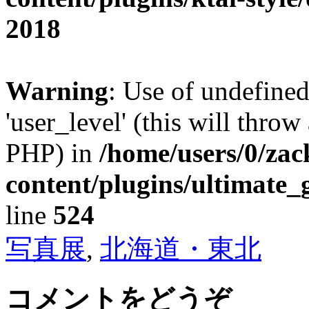
2018
Warning
: Use of undefined
'user_level' (this will throw
PHP) in
/home/users/0/za
content/plugins/ultimate_
line
524
写真展
,
北海道・東北
コメントをどうぞ