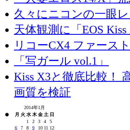
久々にニコンの一眼レ
天体観測に「EOS Kis
リコーCX4 ファース
「写ガール vol.1」
Kiss X3と徹底比較！ 高
画質を検証
2014年1月
月
火
水
木
金
土
日
1
2
3
4
5
6
7
8
9
10
11
12