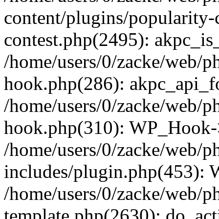
content/plugins/popularity-
contest.php(2495): akpc_is
/home/users/0/zacke/web/p
hook.php(286): akpc_api_foo
/home/users/0/zacke/web/p
hook.php(310): WP_Hook->ap
/home/users/0/zacke/web/p
includes/plugin.php(453):
/home/users/0/zacke/web/ph
template.php(2630): do_act