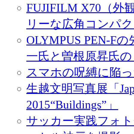
FUJIFILM X7
リーな広角コンパク
OLYMPUS PEN
一氏と曽根原昇氏の
スマホの呪縛に陥っ
生越文明写真展「Japan／T
2015“Buildings”」
サッカー実践フォトセ