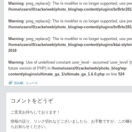
Warning
: preg_replace(): The /e modifier is no longer supported, use pr
/home/users/0/zacke/web/photo_blog/wp-content/plugins/brBrbr281
Warning
: preg_replace(): The /e modifier is no longer supported, use pr
/home/users/0/zacke/web/photo_blog/wp-content/plugins/brBrbr281
Warning
: preg_replace(): The /e modifier is no longer supported, use pr
/home/users/0/zacke/web/photo_blog/wp-content/plugins/ktai-style
2018
Warning
: Use of undefined constant user_level - assumed 'user_level' (th
future version of PHP) in
/home/users/0/zacke/web/photo_blog/wp-
content/plugins/ultimate_ga_1/ultimate_ga_1.6.0.php
on line
524
読み物、ニュース
コメントをどうぞ
ご意見お待ちしております！
情報の誤り、リンク切れなどございましたら、お手数ですが、この欄
らお知らせください。