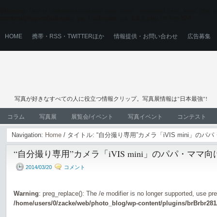
Warning
: Use of undefined constant user_level - assumed 'user_level' (this wi
content/plugins/ultimate_ga_1/ultimate_ga_1.6.0.php
on line
524
HOME
携帯・RSS・TWITTERほか
情報提供・お問い合わせ
広告募集
写真が好きなすべての人に役立つ情報クリップ。写真展情報は"日本最強"!
コラム
写真展
展覧会/イベント
写真イベント
コンテスト
Navigation:
Home
/ タイトル: “自分撮り専用”カメラ「iVIS mini」の
“自分撮り専用”カメラ「iVIS mini」のパパ・ママ
2014/03/20
コメント
Warning
: preg_replace(): The /e modifier is no longer supported, use pr
/home/users/0/zacke/web/photo_blog/wp-content/plugins/brBrbr281