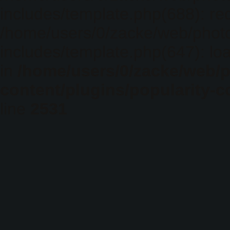
includes/template.php(688): req
/home/users/0/zacke/web/phot
includes/template.php(647): loa
in
/home/users/0/zacke/web/
content/plugins/popularity-c
line
2531