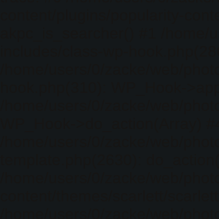
content/plugins/popularity-cont
akpc_is_searcher() #1 /home/u
includes/class-wp-hook.php(286)
/home/users/0/zacke/web/photo
hook.php(310): WP_Hook->apply_
/home/users/0/zacke/web/photo
WP_Hook->do_action(Array) #
/home/users/0/zacke/web/photo
template.php(2630): do_action(
/home/users/0/zacke/web/phot
content/themes/scarlett/scarlet
/home/users/0/zacke/web/phot