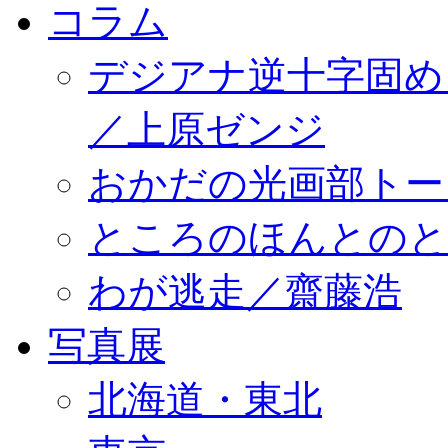
コラム
デジアナ逆十字固め
／上原ゼンジ
おかだの光画部トー
ところのほんとのところ／
わが逃走／齋藤浩
写真展
北海道・東北