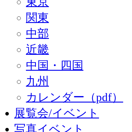
東京
関東
中部
近畿
中国・四国
九州
カレンダー（pdf）
展覧会/イベント
写真イベント