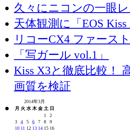
久々にニコンの一眼レ
天体観測に「EOS Kis
リコーCX4 ファース
「写ガール vol.1」
Kiss X3と徹底比較！ 高
画質を検証
2014年3月
月
火
水
木
金
土
日
1
2
3
4
5
6
7
8
9
10
11
12
13
14
15
16