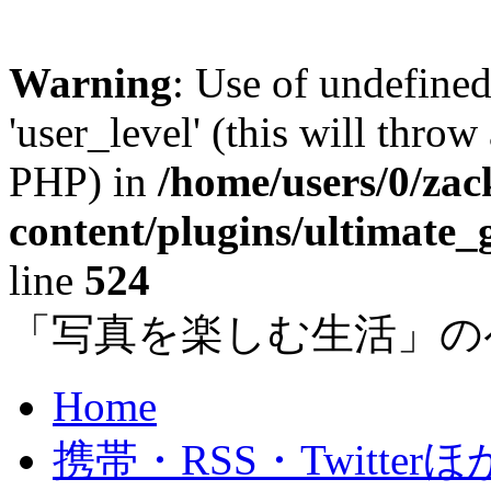
Warning
: Use of undefined
'user_level' (this will throw
PHP) in
/home/users/0/za
content/plugins/ultimate_
line
524
「写真を楽しむ生活」の
Home
携帯・RSS・Twitterほ