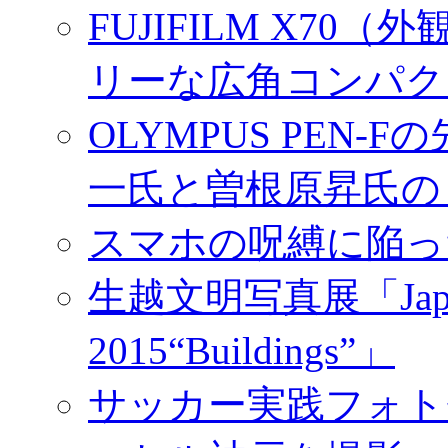
FUJIFILM X7
リーな広角コンパク
OLYMPUS PEN
一氏と曽根原昇氏の
スマホの呪縛に陥っ
生越文明写真展「Japan／T
2015“Buildings”」
サッカー実践フォトセ