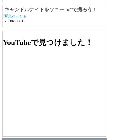
キャンドルナイトをソニー“α”で撮ろう！
写真イベント
2009/12/01
コシナ、「Distagon T* 2/35」キヤノン用とニ
コン用CPU内蔵版
CLIP
,
新製品、サポートなど
YouTubeで見つけました！
2010/06/15