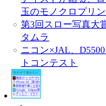
玉のモノクロプリン
第3回スロー写真大
タムラ
ニコン×JAL、D55
トコンテスト