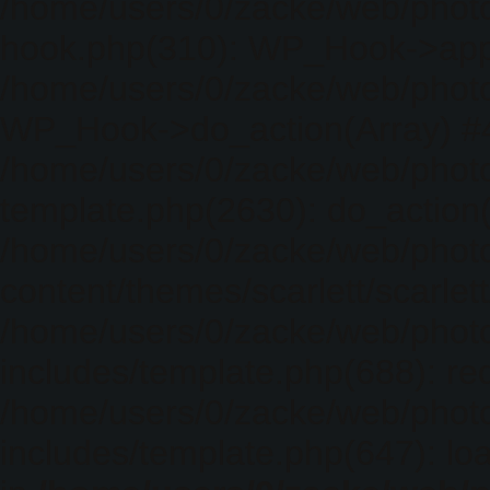
/home/users/0/zacke/web/photo
hook.php(310): WP_Hook->apply_
/home/users/0/zacke/web/photo
WP_Hook->do_action(Array) #
/home/users/0/zacke/web/photo
template.php(2630): do_action(
/home/users/0/zacke/web/phot
content/themes/scarlett/scarlet
/home/users/0/zacke/web/phot
includes/template.php(688): req
/home/users/0/zacke/web/phot
includes/template.php(647): loa