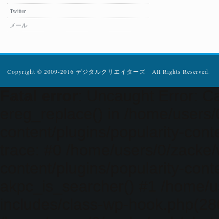
Twitter
メール
Copyright © 2009-2016 デジタルクリエイターズ All Rights Reserved.
Fatal error
: Uncaught Error: Ca
ereg_replace() in /home/users
content/plugins/popularity-cont
trace: #0 /home/users/0/zacke
content/plugins/popularity-cont
akpc_is_searcher() #1 /home/u
includes/class-wp-hook.php(286)