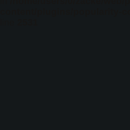
in
/home/users/0/zacke/web/
content/plugins/popularity-c
line
2531