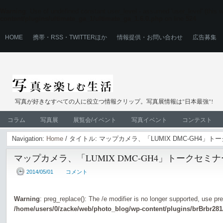
Warning
: Use of undefined constant user_level - assumed 'user_level' (this wi
content/plugins/ultimate_ga_1/ultimate_ga_1.6.0.php
on line
524
HOME
携帯・RSS・TWITTERほか
情報提供・お問い合わせ
広告募集
写真が好きなすべての人に役立つ情報クリップ。写真展情報は"日本最強"!
コラム
写真展
展覧会/イベント
写真イベント
コンテスト
Navigation:
Home
/ タイトル: マップカメラ、「LUMIX DMC-GH4
マップカメラ、「LUMIX DMC-GH4」トークセミ
2014/05/01
コメント
Warning
: preg_replace(): The /e modifier is no longer supported, use pr
/home/users/0/zacke/web/photo_blog/wp-content/plugins/brBrbr281