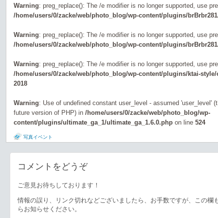
Warning
: preg_replace(): The /e modifier is no longer supported, use pr
/home/users/0/zacke/web/photo_blog/wp-content/plugins/brBrbr281
Warning
: preg_replace(): The /e modifier is no longer supported, use pr
/home/users/0/zacke/web/photo_blog/wp-content/plugins/brBrbr281
Warning
: preg_replace(): The /e modifier is no longer supported, use pr
/home/users/0/zacke/web/photo_blog/wp-content/plugins/ktai-style
2018
Warning
: Use of undefined constant user_level - assumed 'user_level' (th
future version of PHP) in
/home/users/0/zacke/web/photo_blog/wp-
content/plugins/ultimate_ga_1/ultimate_ga_1.6.0.php
on line
524
写真イベント
コメントをどうぞ
ご意見お待ちしております！
情報の誤り、リンク切れなどございましたら、お手数ですが、この欄
らお知らせください。