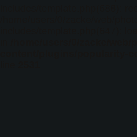
includes/template.php(688): req
/home/users/0/zacke/web/phot
includes/template.php(647): loa
in
/home/users/0/zacke/web/
content/plugins/popularity-c
line
2531