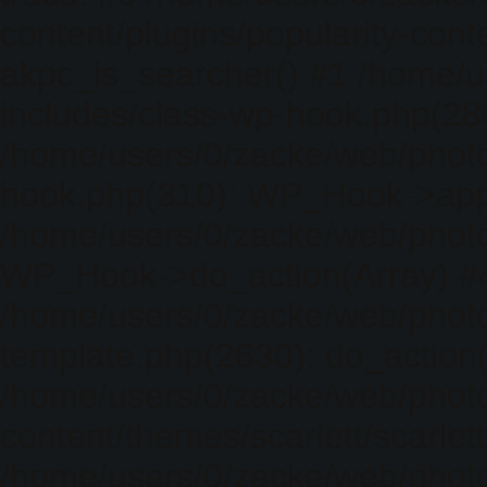
content/plugins/popularity-cont
akpc_is_searcher() #1 /home/u
includes/class-wp-hook.php(286)
/home/users/0/zacke/web/photo
hook.php(310): WP_Hook->apply_
/home/users/0/zacke/web/photo
WP_Hook->do_action(Array) #
/home/users/0/zacke/web/photo
template.php(2630): do_action(
/home/users/0/zacke/web/phot
content/themes/scarlett/scarlet
/home/users/0/zacke/web/phot