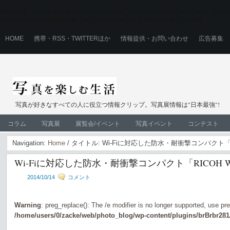
Warning
: Use of undefined constant user_level - assumed 'user_level' (this wi
content/plugins/ultimate_ga_1/ultimate_ga_1.6.0.php
on line
524
HOME
携帯・RSS・TWITTERほか
情報提供・お問い合わせ
広告募集
写真が好きなすべての人に役立つ情報クリップ。写真展情報は"日本最強"!
コラム
写真展
展覧会/イベント
写真イベント
コンテスト
Navigation:
Home
/ タイトル: Wi-Fiに対応した防水・耐衝撃コンパクト「R
Wi-Fiに対応した防水・耐衝撃コンパクト「RICOH W
2014/10/14
コメント
Warning
: preg_replace(): The /e modifier is no longer supported, use pr
/home/users/0/zacke/web/photo_blog/wp-content/plugins/brBrbr281