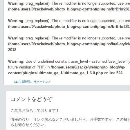
Warning
: preg_replace(): The /e modifier is no longer supported, use pr
/home/users/0/zacke/web/photo_blog/wp-content/plugins/brBrbr281
Warning
: preg_replace(): The /e modifier is no longer supported, use pr
/home/users/0/zacke/web/photo_blog/wp-content/plugins/brBrbr281
Warning
: preg_replace(): The /e modifier is no longer supported, use pr
/home/users/0/zacke/web/photo_blog/wp-content/plugins/ktai-style
2018
Warning
: Use of undefined constant user_level - assumed 'user_level' (th
future version of PHP) in
/home/users/0/zacke/web/photo_blog/wp-
content/plugins/ultimate_ga_1/ultimate_ga_1.6.0.php
on line
524
CLIP
,
新製品、サポートなど
コメントをどうぞ
ご意見お待ちしております！
情報の誤り、リンク切れなどございましたら、お手数ですが、この欄
らお知らせください。