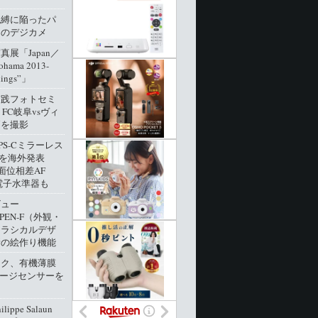
呪縛に陥ったパ
クのデジカメ
展「Japan／
ohama 2013-
dings”」
実践フォトセミ
 FC岐阜vsヴィ
戸を撮影
PS-Cミラーレス
0」を海外発表
像面位相差AF
電子水準器も
ビュー
 PEN-F（外観・
クラシカルデザ
新の絵作り機能
ック、有機薄膜
メージセンサーを
ippe Salaun