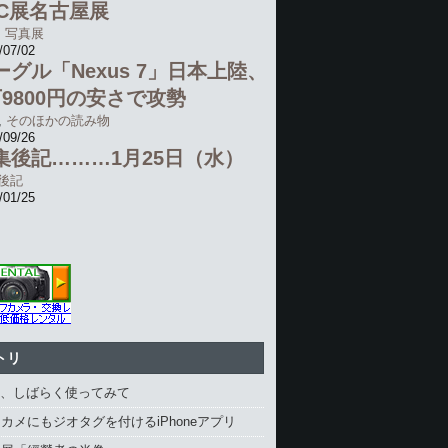
PC展名古屋展
,
写真展
/07/02
ーグル「Nexus 7」日本上陸、
万9800円の安さで攻勢
,
そのほかの読み物
/09/26
集後記………1月25日（水）
後記
/01/25
トリ
4、しばらく使ってみて
カメにもジオタグを付けるiPhoneアプリ