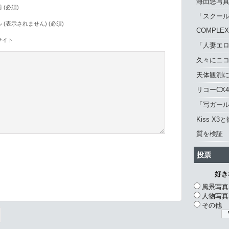
海田悠写
 (必須)
「スクール
 (表示されません) (必須)
COMPLE
サイト
「人妻エロ
久々にニ
天体観測に「
リコーCX
「写ガール 
Kiss X3
質を検証
投票
好き
。
風景写真
人物写真
その他