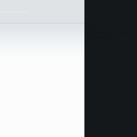
Fatal error
: Uncaught Error:
Call to undefined function
ereg_replace() in