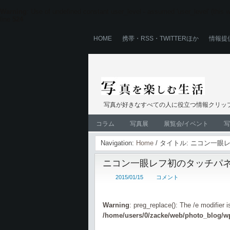
Warning
: Use of undefined constant user_level - assumed 'user_level' (this wi
line
524
HOME
携帯・RSS・TWITTERほか
情報提
写真が好きなすべての人に役立つ情報クリップ
コラム
写真展
展覧会/イベント
写
Navigation:
Home
/ タイトル: ニコン一眼
ニコン一眼レフ初のタッチパネル
2015/01/15
コメント
Warning
: preg_replace(): The /e modifier 
/home/users/0/zacke/web/photo_blog/wp