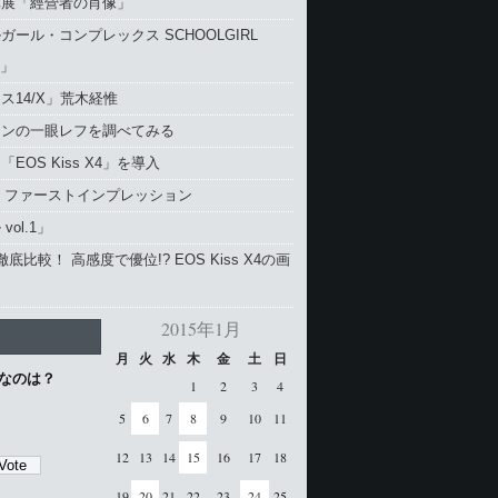
真展「經營者の肖像」
ガール・コンプレックス SCHOOLGIRL
X」
ス14/X」荒木経惟
コンの一眼レフを調べてみる
EOS Kiss X4」を導入
4 ファーストインプレッション
vol.1」
と徹底比較！ 高感度で優位!? EOS Kiss X4の画
2015年1月
月
火
水
木
金
土
日
なのは？
1
2
3
4
5
6
7
8
9
10
11
12
13
14
15
16
17
18
19
20
21
22
23
24
25