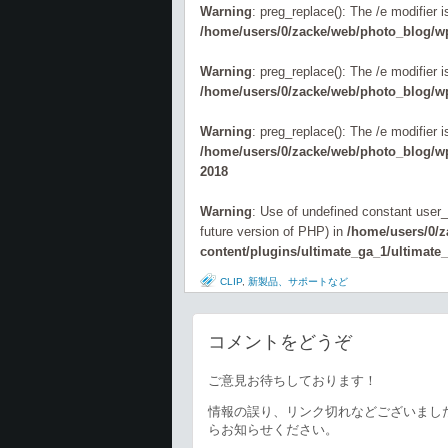
Warning
: preg_replace(): The /e modifier 
/home/users/0/zacke/web/photo_blog/wp
Warning
: preg_replace(): The /e modifier 
/home/users/0/zacke/web/photo_blog/wp
Warning
: preg_replace(): The /e modifier 
/home/users/0/zacke/web/photo_blog/wp-
2018
Warning
: Use of undefined constant user_l
future version of PHP) in
/home/users/0/
content/plugins/ultimate_ga_1/ultimate
CLIP
,
新製品、サポートなど
コメントをどうぞ
ご意見お待ちしております！
情報の誤り、リンク切れなどございまし
らお知らせください。