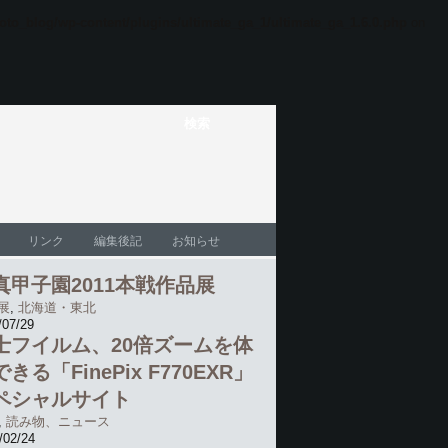
oto_blog/wp-content/plugins/ultimate_ga_1/ultimate_ga_1.6.0.php
on
リンク
編集後記
お知らせ
真甲子園2011本戦作品展
展
,
北海道・東北
/07/29
士フイルム、20倍ズームを体
きる「FinePix F770EXR」
ペシャルサイト
,
読み物、ニュース
/02/24