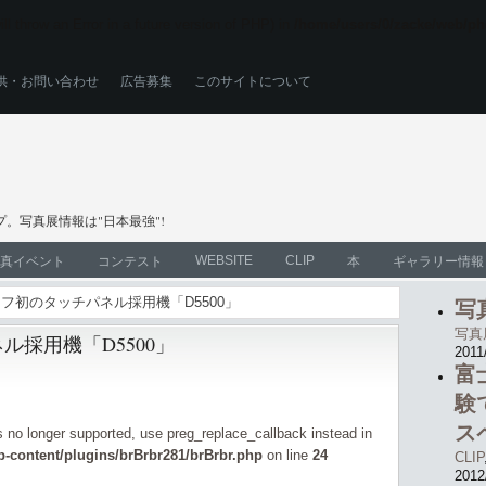
ll throw an Error in a future version of PHP) in
/home/users/0/zacke/web/ph
供・お問い合わせ
広告募集
このサイトについて
。写真展情報は"日本最強"!
WEBSITE
CLIP
真イベント
コンテスト
本
ギャラリー情報
レフ初のタッチパネル採用機「D5500」
写
写真
採用機「D5500」
2011
富
験で
ス
is no longer supported, use preg_replace_callback instead in
-content/plugins/brBrbr281/brBrbr.php
on line
24
CLIP
2012