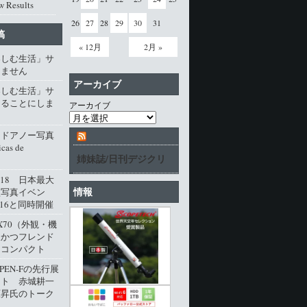
w Results
26
27
28
29
30
31
稿
« 12月
2月 »
楽しむ生活」サ
じません
アーカイブ
楽しむ生活」サ
じることにしま
アーカイブ
・ドアノー写真
cas de
姉妹誌/日刊デジクリ
l.18 日本最大
情報
型写真イベン
016と同時開催
M X70（外観・機
派かつフレンド
角コンパクト
 PEN-Fの先行展
ート 赤城耕一
原昇氏のトーク