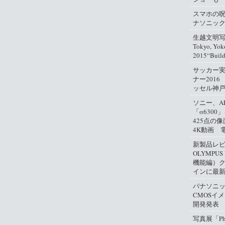
スマホの
ナソニッ
生越文明写真
Tokyo, Yok
2015“Buil
サッカー
ナー2016
ッセル神
ソニー、A
「α630
425点の
4K動画 
新製品レ
OLYMPUS
機能編）
インに最
パナソニ
CMOSイ
開発発表
写真展「Phil