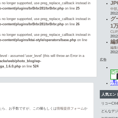
J
is no longer supported, use preg_replace_callback instead in
-content/plugins/brBrbr281/brBrbr.php
on line
25
中部
2012
グ
is no longer supported, use preg_replace_callback instead in
-content/plugins/brBrbr281/brBrbr.php
on line
26
1
CLIP
is no longer supported, use preg_replace_callback instead in
2012
content/plugins/ktai-style/operators/base.php
on line
編
編集
2012
evel - assumed 'user_level' (this will throw an Error in a
広告
zacke/web/photo_blog/wp-
_ga_1.6.0.php
on line
524
人気エン
リコーCX
たら、お手数ですが、この欄もしくは
情報提供フォーム
か
どんなデジ