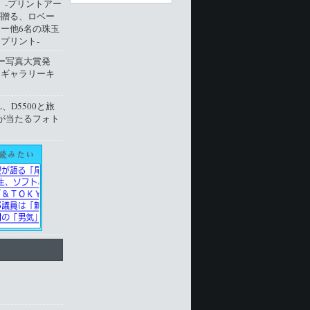
ion」‐プリントアー
が贈る、ロベー
ー他6名の珠玉
プリント‐
ー写真大賞発
トギャラリーキ
L、D5500と旅
が当たるフォト
ト