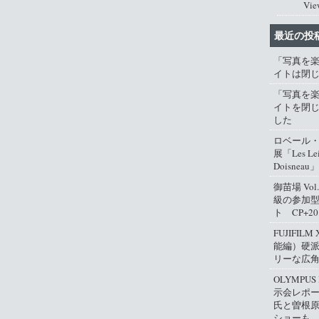
Vie
最近の投
「写真を
イトは閉
「写真を
イトを閉
した
ロベール
展「Les Lei
Doisneau」
御苗場 Vo
級の参加
ト CP+2
FUJIFIL
能編）硬
リーな広
OLYMPUS
示会レポ
氏と曽根
ショーも