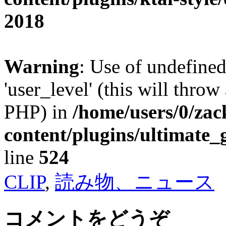
2018
Warning
: Use of undefined
'user_level' (this will throw
PHP) in
/home/users/0/za
content/plugins/ultimate_
line
524
CLIP
,
読み物、ニュース
コメントをどうぞ