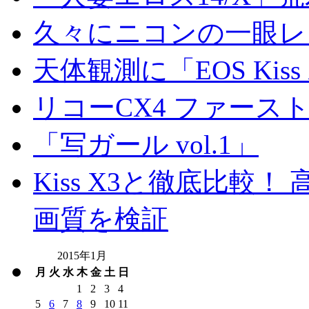
久々にニコンの一眼レ
天体観測に「EOS Kis
リコーCX4 ファース
「写ガール vol.1」
Kiss X3と徹底比較！ 高
画質を検証
2015年1月
月
火
水
木
金
土
日
1
2
3
4
5
6
7
8
9
10
11