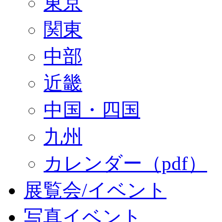
東京
関東
中部
近畿
中国・四国
九州
カレンダー（pdf）
展覧会/イベント
写真イベント