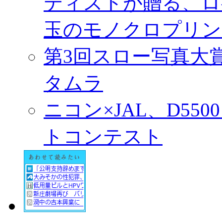
ティストが贈る、ロ
玉のモノクロプリン
第3回スロー写真大
タムラ
ニコン×JAL、D55
トコンテスト