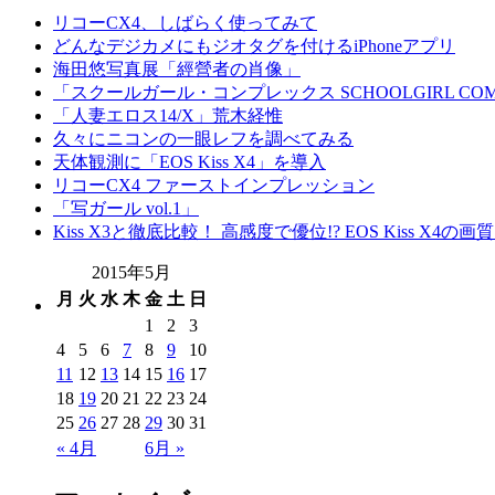
リコーCX4、しばらく使ってみて
どんなデジカメにもジオタグを付けるiPhoneアプリ
海田悠写真展「經營者の肖像」
「スクールガール・コンプレックス SCHOOLGIRL COM
「人妻エロス14/X」荒木経惟
久々にニコンの一眼レフを調べてみる
天体観測に「EOS Kiss X4」を導入
リコーCX4 ファーストインプレッション
「写ガール vol.1」
Kiss X3と徹底比較！ 高感度で優位!? EOS Kiss X4の
2015年5月
月
火
水
木
金
土
日
1
2
3
4
5
6
7
8
9
10
11
12
13
14
15
16
17
18
19
20
21
22
23
24
25
26
27
28
29
30
31
« 4月
6月 »