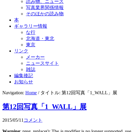
読み物、ニュース
写真業界関係情報
そのほかの読み物
本
ギャラリー情報
な行
北海道・東北
東京
リンク
メーカー
ニュースサイト
雑誌
編集後記
お知らせ
Navigation:
Home
/ タイトル: 第12回写真「1_WALL」展
第12回写真「1_WALL」展
2015/05/11
コメント
Warning
: preg_replace(): The /e modifier is no longer supported, us