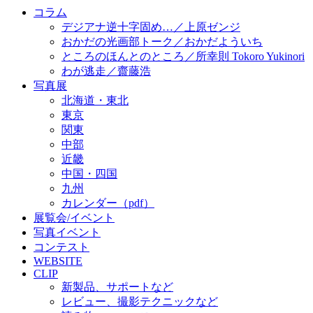
コラム
デジアナ逆十字固め…／上原ゼンジ
おかだの光画部トーク／おかだよういち
ところのほんとのところ／所幸則 Tokoro Yukinori
わが逃走／齋藤浩
写真展
北海道・東北
東京
関東
中部
近畿
中国・四国
九州
カレンダー（pdf）
展覧会/イベント
写真イベント
コンテスト
WEBSITE
CLIP
新製品、サポートなど
レビュー、撮影テクニックなど