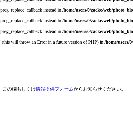
e preg_replace_callback instead in
/home/users/0/zacke/web/photo_bl
e preg_replace_callback instead in
/home/users/0/zacke/web/photo_bl
e preg_replace_callback instead in
/home/users/0/zacke/web/photo_blog
 (this will throw an Error in a future version of PHP) in
/home/users/0
、この欄もしくは
情報提供フォーム
からお知らせください。