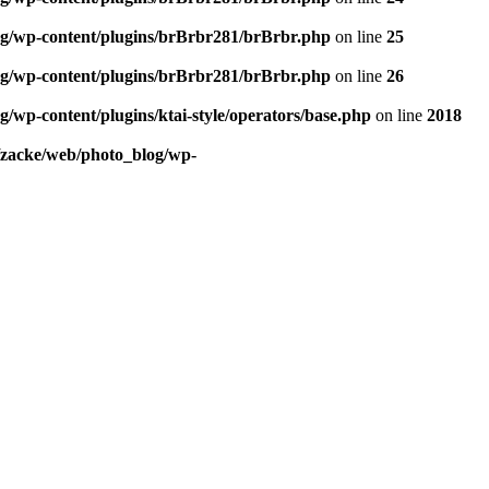
og/wp-content/plugins/brBrbr281/brBrbr.php
on line
25
og/wp-content/plugins/brBrbr281/brBrbr.php
on line
26
/wp-content/plugins/ktai-style/operators/base.php
on line
2018
/zacke/web/photo_blog/wp-