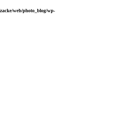
/zacke/web/photo_blog/wp-