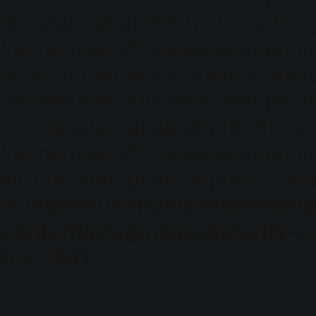
template.php(2630): do_action(
/home/users/0/zacke/web/phot
content/themes/scarlett/scarlet
/home/users/0/zacke/web/phot
includes/template.php(688): req
/home/users/0/zacke/web/phot
includes/template.php(647): loa
in
/home/users/0/zacke/web/
content/plugins/popularity-c
line
2531