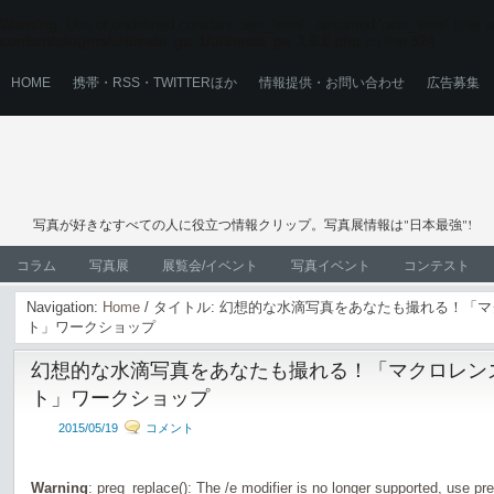
Warning
: Use of undefined constant user_level - assumed 'user_level' (this wi
content/plugins/ultimate_ga_1/ultimate_ga_1.6.0.php
on line
524
HOME
携帯・RSS・TWITTERほか
情報提供・お問い合わせ
広告募集
写真が好きなすべての人に役立つ情報クリップ。写真展情報は"日本最強"!
コラム
写真展
展覧会/イベント
写真イベント
コンテスト
Navigation:
Home
/ タイトル: 幻想的な水滴写真をあなたも撮れる！「
ト」ワークショップ
幻想的な水滴写真をあなたも撮れる！「マクロレン
ト」ワークショップ
2015/05/19
コメント
Warning
: preg_replace(): The /e modifier is no longer supported, use pr