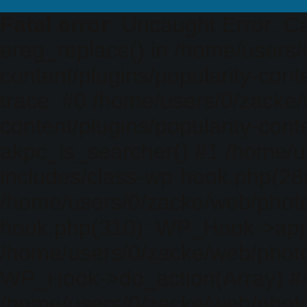
Fatal error
: Uncaught Error: Ca
ereg_replace() in /home/users
content/plugins/popularity-cont
trace: #0 /home/users/0/zacke
content/plugins/popularity-cont
akpc_is_searcher() #1 /home/u
includes/class-wp-hook.php(286)
/home/users/0/zacke/web/photo
hook.php(310): WP_Hook->apply_
/home/users/0/zacke/web/photo
WP_Hook->do_action(Array) #
/home/users/0/zacke/web/photo