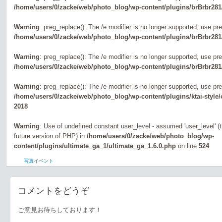
/home/users/0/zacke/web/photo_blog/wp-content/plugins/brBrbr281
Warning
: preg_replace(): The /e modifier is no longer supported, use pr
/home/users/0/zacke/web/photo_blog/wp-content/plugins/brBrbr281
Warning
: preg_replace(): The /e modifier is no longer supported, use pr
/home/users/0/zacke/web/photo_blog/wp-content/plugins/brBrbr281
Warning
: preg_replace(): The /e modifier is no longer supported, use pr
/home/users/0/zacke/web/photo_blog/wp-content/plugins/ktai-style
2018
Warning
: Use of undefined constant user_level - assumed 'user_level' (th
future version of PHP) in
/home/users/0/zacke/web/photo_blog/wp-
content/plugins/ultimate_ga_1/ultimate_ga_1.6.0.php
on line
524
写真イベント
コメントをどうぞ
ご意見お待ちしております！