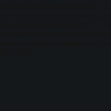
includes/template.php(688): req
/home/users/0/zacke/web/phot
includes/template.php(647): loa
in
/home/users/0/zacke/web/
content/plugins/popularity-c
line
2531