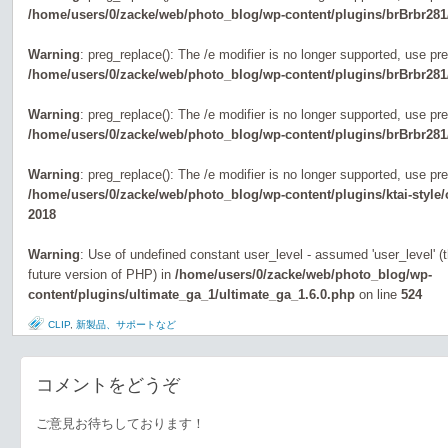
/home/users/0/zacke/web/photo_blog/wp-content/plugins/brBrbr281
Warning
: preg_replace(): The /e modifier is no longer supported, use pr
/home/users/0/zacke/web/photo_blog/wp-content/plugins/brBrbr281
Warning
: preg_replace(): The /e modifier is no longer supported, use pr
/home/users/0/zacke/web/photo_blog/wp-content/plugins/brBrbr281
Warning
: preg_replace(): The /e modifier is no longer supported, use pr
/home/users/0/zacke/web/photo_blog/wp-content/plugins/ktai-style
2018
Warning
: Use of undefined constant user_level - assumed 'user_level' (th
future version of PHP) in
/home/users/0/zacke/web/photo_blog/wp-
content/plugins/ultimate_ga_1/ultimate_ga_1.6.0.php
on line
524
CLIP
,
新製品、サポートなど
コメントをどうぞ
ご意見お待ちしております！