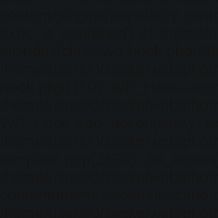
content/plugins/popularity-cont
akpc_is_searcher() #1 /home/u
includes/class-wp-hook.php(286)
/home/users/0/zacke/web/photo
hook.php(310): WP_Hook->apply_
/home/users/0/zacke/web/photo
WP_Hook->do_action(Array) #
/home/users/0/zacke/web/photo
template.php(2630): do_action(
/home/users/0/zacke/web/phot
content/themes/scarlett/scarlet
/home/users/0/zacke/web/phot