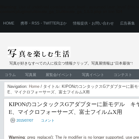
Warning
: Use of undefined constant user_level - assumed 'user_level' (this wi
content/plugins/ultimate_ga_1/ultimate_ga_1.6.0.php
on line
524
HOME
携帯・RSS・TWITTERほか
情報提供・お問い合わせ
広告募集
写真が好きなすべての人に役立つ情報クリップ。写真展情報は"日本最強"!
コラム
写真展
展覧会/イベント
写真イベント
コンテスト
Navigation:
Home
/ タイトル: KIPONのコンタックスGアダプターに新
E、マイクロフォーサーズ、富士フイルムX用
KIPONのコンタックスGアダプターに新モデル キヤ
E、マイクロフォーサーズ、富士フイルムX用
2015/07/07
コメント
Warning
: preg_replace(): The /e modifier is no longer supported, use pr