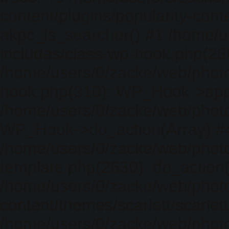
content/plugins/popularity-cont
akpc_is_searcher() #1 /home/u
includes/class-wp-hook.php(286)
/home/users/0/zacke/web/photo
hook.php(310): WP_Hook->apply_
/home/users/0/zacke/web/photo
WP_Hook->do_action(Array) #
/home/users/0/zacke/web/photo
template.php(2630): do_action(
/home/users/0/zacke/web/phot
content/themes/scarlett/scarlet
/home/users/0/zacke/web/phot