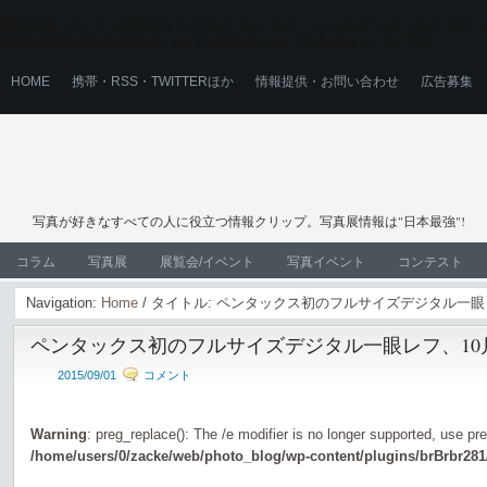
Warning
: Use of undefined constant user_level - assumed 'user_level' (this wi
content/plugins/ultimate_ga_1/ultimate_ga_1.6.0.php
on line
524
HOME
携帯・RSS・TWITTERほか
情報提供・お問い合わせ
広告募集
写真が好きなすべての人に役立つ情報クリップ。写真展情報は"日本最強"!
コラム
写真展
展覧会/イベント
写真イベント
コンテスト
Navigation:
Home
/ タイトル: ペンタックス初のフルサイズデジタル一眼
ペンタックス初のフルサイズデジタル一眼レフ、10
2015/09/01
コメント
Warning
: preg_replace(): The /e modifier is no longer supported, use pr
/home/users/0/zacke/web/photo_blog/wp-content/plugins/brBrbr281