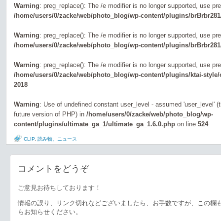
Warning
: preg_replace(): The /e modifier is no longer supported, use pr
/home/users/0/zacke/web/photo_blog/wp-content/plugins/brBrbr281
Warning
: preg_replace(): The /e modifier is no longer supported, use pr
/home/users/0/zacke/web/photo_blog/wp-content/plugins/brBrbr281
Warning
: preg_replace(): The /e modifier is no longer supported, use pr
/home/users/0/zacke/web/photo_blog/wp-content/plugins/ktai-style
2018
Warning
: Use of undefined constant user_level - assumed 'user_level' (th
future version of PHP) in
/home/users/0/zacke/web/photo_blog/wp-
content/plugins/ultimate_ga_1/ultimate_ga_1.6.0.php
on line
524
CLIP
,
読み物、ニュース
コメントをどうぞ
ご意見お待ちしております！
情報の誤り、リンク切れなどございましたら、お手数ですが、この欄
らお知らせください。