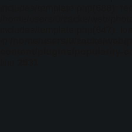
includes/template.php(688): req
/home/users/0/zacke/web/phot
includes/template.php(647): loa
in
/home/users/0/zacke/web/
content/plugins/popularity-c
line
2531