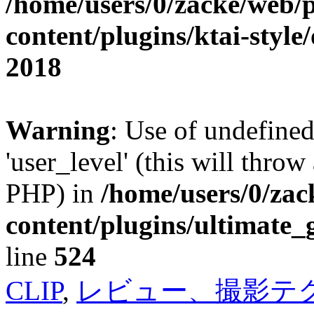
/home/users/0/zacke/web/
content/plugins/ktai-style
2018
Warning
: Use of undefined
'user_level' (this will throw
PHP) in
/home/users/0/za
content/plugins/ultimate_
line
524
CLIP
,
レビュー、撮影テ