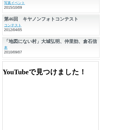
写真イベント
2015/10/09
第46回 キヤノンフォトコンテスト
コンテスト
2012/04/05
「地図にない村」大城弘明、仲里効、倉石信
乃
本
2010/09/07
護国寺界隈構造物散歩の巻
わが逃走／齋藤浩
,
コラム
YouTubeで見つけました！
2010/06/25