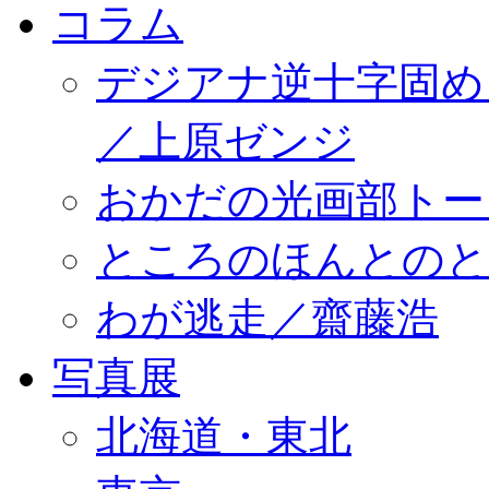
コラム
デジアナ逆十字固め
／上原ゼンジ
おかだの光画部トー
ところのほんとのところ／
わが逃走／齋藤浩
写真展
北海道・東北