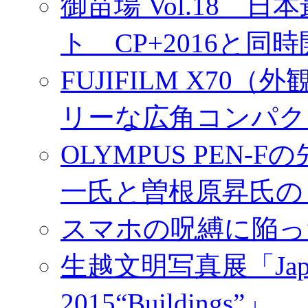
御苗場 Vol.18
ト CP+2016と同
FUJIFILM X7
リーな広角コンパク
OLYMPUS PEN
一氏と曽根原昇氏の
スマホの呪縛に陥っ
生越文明写真展「Japan／T
2015“Buildings”」