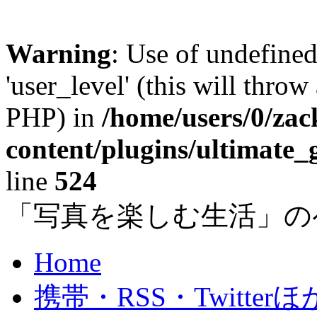
Warning
: Use of undefined
'user_level' (this will throw
PHP) in
/home/users/0/za
content/plugins/ultimate_
line
524
「写真を楽しむ生活」の
Home
携帯・RSS・Twitterほ