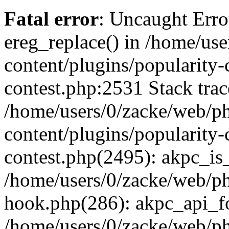
Fatal error
: Uncaught Erro
ereg_replace() in /home/us
content/plugins/popularity-
contest.php:2531 Stack trac
/home/users/0/zacke/web/p
content/plugins/popularity-
contest.php(2495): akpc_is
/home/users/0/zacke/web/p
hook.php(286): akpc_api_foo
/home/users/0/zacke/web/p