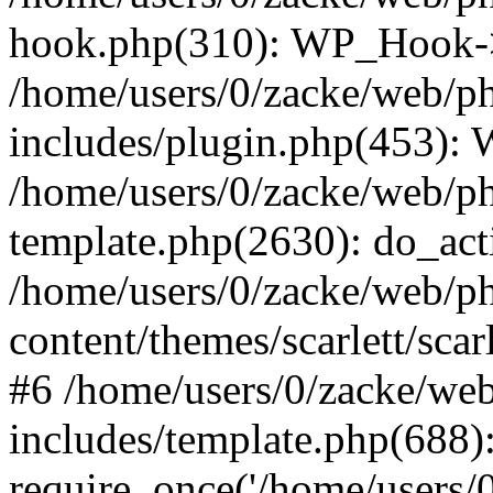
hook.php(310): WP_Hook->ap
/home/users/0/zacke/web/p
includes/plugin.php(453):
/home/users/0/zacke/web/ph
template.php(2630): do_act
/home/users/0/zacke/web/p
content/themes/scarlett/scar
#6 /home/users/0/zacke/we
includes/template.php(688)
require_once('/home/users/0/