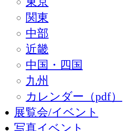
東京
関東
中部
近畿
中国・四国
九州
カレンダー（pdf）
展覧会/イベント
写真イベント