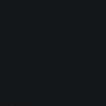
WP_Hook->do_action(Array) #
/home/users/0/zacke/web/photo
template.php(2630): do_action(
/home/users/0/zacke/web/phot
content/themes/scarlett/scarlet
/home/users/0/zacke/web/phot
includes/template.php(688): req
/home/users/0/zacke/web/phot
includes/template.php(647): loa
in
/home/users/0/zacke/web/
content/plugins/popularity-c
line
2531