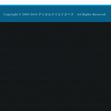
Copyright © 2009-2016 デジタルクリエイターズ All Rights Reserved.
Fatal error
: Uncaught Error: Ca
ereg_replace() in /home/users
content/plugins/popularity-cont
trace: #0 /home/users/0/zacke
content/plugins/popularity-cont
akpc_is_searcher() #1 /home/u
includes/class-wp-hook.php(286)
/home/users/0/zacke/web/photo
hook.php(310): WP_Hook->apply_
/home/users/0/zacke/web/photo