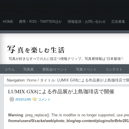
Warning
: Use of undefined constant user_level - assumed 'user_level' (this wi
content/plugins/ultimate_ga_1/ultimate_ga_1.6.0.php
on line
524
HOME
携帯・RSS・TWITTERほか
情報提供・お問い合わせ
広告募集
写真が好きなすべての人に役立つ情報クリップ。写真展情報は"日本最強"!
コラム
写真展
展覧会/イベント
写真イベント
コンテスト
Navigation:
Home
/ タイトル: LUMIX GX8による作品展が上島珈琲店で
LUMIX GX8による作品展が上島珈琲店で開催
2015/11/09
コメント
Warning
: preg_replace(): The /e modifier is no longer supported, use pr
/home/users/0/zacke/web/photo_blog/wp-content/plugins/brBrbr281