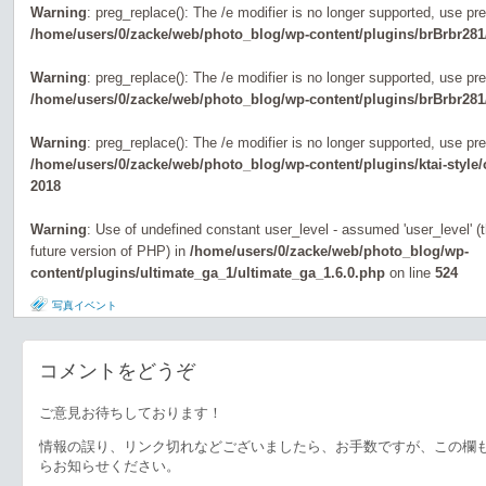
Warning
: preg_replace(): The /e modifier is no longer supported, use pr
/home/users/0/zacke/web/photo_blog/wp-content/plugins/brBrbr281
Warning
: preg_replace(): The /e modifier is no longer supported, use pr
/home/users/0/zacke/web/photo_blog/wp-content/plugins/brBrbr281
Warning
: preg_replace(): The /e modifier is no longer supported, use pr
/home/users/0/zacke/web/photo_blog/wp-content/plugins/ktai-style
2018
Warning
: Use of undefined constant user_level - assumed 'user_level' (th
future version of PHP) in
/home/users/0/zacke/web/photo_blog/wp-
content/plugins/ultimate_ga_1/ultimate_ga_1.6.0.php
on line
524
写真イベント
コメントをどうぞ
ご意見お待ちしております！
情報の誤り、リンク切れなどございましたら、お手数ですが、この欄
らお知らせください。