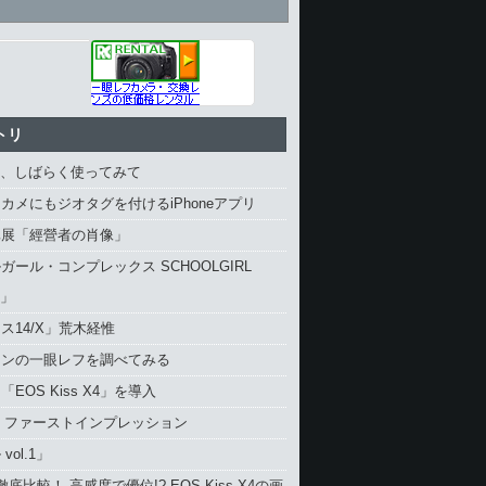
トリ
4、しばらく使ってみて
カメにもジオタグを付けるiPhoneアプリ
真展「經營者の肖像」
ガール・コンプレックス SCHOOLGIRL
X」
ス14/X」荒木経惟
コンの一眼レフを調べてみる
EOS Kiss X4」を導入
4 ファーストインプレッション
vol.1」
と徹底比較！ 高感度で優位!? EOS Kiss X4の画