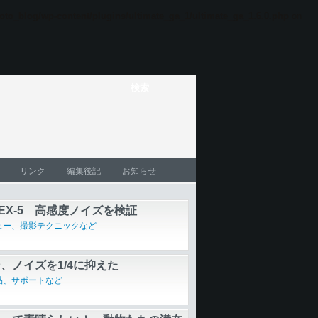
oto_blog/wp-content/plugins/ultimate_ga_1/ultimate_ga_1.6.0.php
on
リンク
編集後記
お知らせ
EX-5 高感度ノイズを検証
ュー、撮影テクニックなど
、ノイズを1/4に抑えた
Shot G11」
品、サポートなど