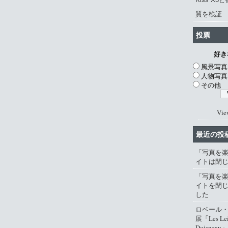
質を検証
投票
好き
風景写真
人物写真
その他
Vie
最近の投
「写真を
イトは閉
「写真を
イトを閉
した
ロベール
展「Les Lei
Doisneau」