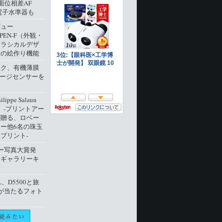
像面位相差AF
電子水準器も
ビュー
 PEN-F（外観・
クラシカルデザ
新の絵作り機能
ック、有機薄膜
メージセンサーを
ippe Salaun
ion」‐プリントアー
が贈る、ロベー
ー他6名の珠玉
プリント‐
ー写真大賞発
トギャラリーキ
L、D5500と旅
が当たるフォト
ト