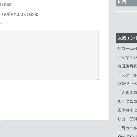
広告
 (必須)
 (表示されません) (必須)
サイト
人気エン
リコーCX
どんなデジ
海田悠写
「スクール
COMPLE
「人妻エロ
久々にニ
。
天体観測に「
リコーCX
「写ガール 
Kiss X3