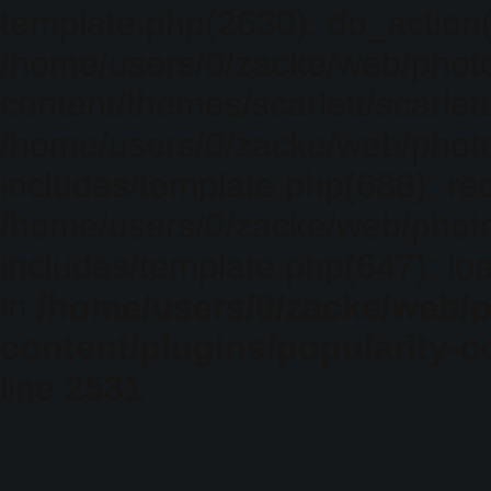
template.php(2630): do_action(
/home/users/0/zacke/web/phot
content/themes/scarlett/scarlet
/home/users/0/zacke/web/phot
includes/template.php(688): req
/home/users/0/zacke/web/phot
includes/template.php(647): loa
in
/home/users/0/zacke/web/
content/plugins/popularity-c
line
2531