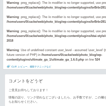
Warning
: preg_replace(): The /e modifier is no longer supported, use pr
/home/users/0/zacke/web/photo_blog/wp-content/plugins/brBrbr281
Warning
: preg_replace(): The /e modifier is no longer supported, use pr
/home/users/0/zacke/web/photo_blog/wp-content/plugins/brBrbr281
Warning
: preg_replace(): The /e modifier is no longer supported, use pr
/home/users/0/zacke/web/photo_blog/wp-content/plugins/ktai-style
2018
Warning
: Use of undefined constant user_level - assumed 'user_level' (th
future version of PHP) in
/home/users/0/zacke/web/photo_blog/wp-
content/plugins/ultimate_ga_1/ultimate_ga_1.6.0.php
on line
524
CLIP
,
レビュー、撮影テクニックなど
コメントをどうぞ
ご意見お待ちしております！
情報の誤り、リンク切れなどございましたら、お手数ですが、この欄
らお知らせください。