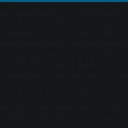
Fatal error
: Uncaught Error: Ca
ereg_replace() in /home/users
content/plugins/popularity-cont
trace: #0 /home/users/0/zacke
content/plugins/popularity-cont
akpc_is_searcher() #1 /home/u
includes/class-wp-hook.php(286)
/home/users/0/zacke/web/photo
hook.php(310): WP_Hook->apply_
/home/users/0/zacke/web/photo
WP_Hook->do_action(Array) #
/home/users/0/zacke/web/photo