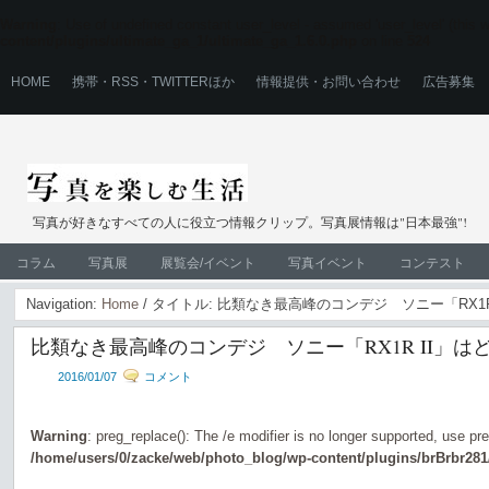
Warning
: Use of undefined constant user_level - assumed 'user_level' (this wi
content/plugins/ultimate_ga_1/ultimate_ga_1.6.0.php
on line
524
HOME
携帯・RSS・TWITTERほか
情報提供・お問い合わせ
広告募集
写真が好きなすべての人に役立つ情報クリップ。写真展情報は"日本最強"!
コラム
写真展
展覧会/イベント
写真イベント
コンテスト
Navigation:
Home
/ タイトル: 比類なき最高峰のコンデジ ソニー「RX1
比類なき最高峰のコンデジ ソニー「RX1R II」は
2016/01/07
コメント
Warning
: preg_replace(): The /e modifier is no longer supported, use pr
/home/users/0/zacke/web/photo_blog/wp-content/plugins/brBrbr281