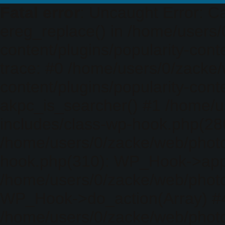
Fatal error
: Uncaught Error: Ca
ereg_replace() in /home/users
content/plugins/popularity-cont
trace: #0 /home/users/0/zacke
content/plugins/popularity-cont
akpc_is_searcher() #1 /home/u
includes/class-wp-hook.php(286)
/home/users/0/zacke/web/photo
hook.php(310): WP_Hook->apply_
/home/users/0/zacke/web/photo
WP_Hook->do_action(Array) #
/home/users/0/zacke/web/photo