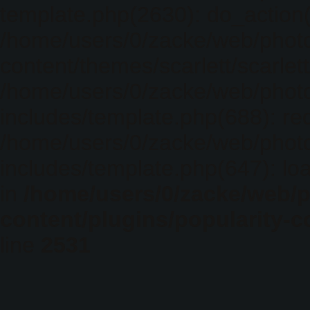
template.php(2630): do_action(
/home/users/0/zacke/web/phot
content/themes/scarlett/scarlet
/home/users/0/zacke/web/phot
includes/template.php(688): req
/home/users/0/zacke/web/phot
includes/template.php(647): loa
in
/home/users/0/zacke/web/
content/plugins/popularity-c
line
2531