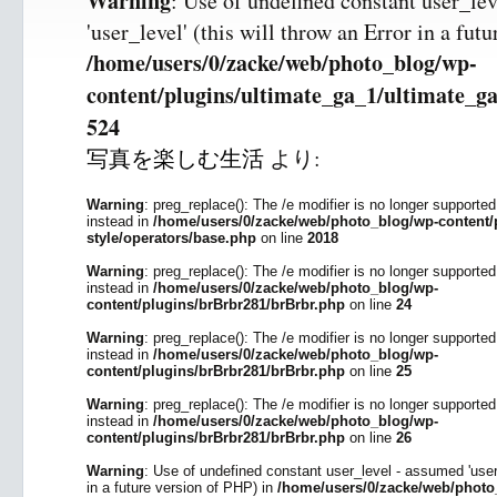
Warning
: Use of undefined constant user_le
'user_level' (this will throw an Error in a fut
/home/users/0/zacke/web/photo_blog/wp-
content/plugins/ultimate_ga_1/ultimate_ga
524
写真を楽しむ生活
より:
Warning
: preg_replace(): The /e modifier is no longer supporte
instead in
/home/users/0/zacke/web/photo_blog/wp-content/p
style/operators/base.php
on line
2018
Warning
: preg_replace(): The /e modifier is no longer supporte
instead in
/home/users/0/zacke/web/photo_blog/wp-
content/plugins/brBrbr281/brBrbr.php
on line
24
Warning
: preg_replace(): The /e modifier is no longer supporte
instead in
/home/users/0/zacke/web/photo_blog/wp-
content/plugins/brBrbr281/brBrbr.php
on line
25
Warning
: preg_replace(): The /e modifier is no longer supporte
instead in
/home/users/0/zacke/web/photo_blog/wp-
content/plugins/brBrbr281/brBrbr.php
on line
26
Warning
: Use of undefined constant user_level - assumed 'user_l
in a future version of PHP) in
/home/users/0/zacke/web/photo