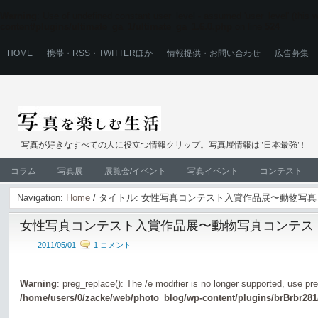
Warning
: Use of undefined constant user_level - assumed 'user_level' (this wi
content/plugins/ultimate_ga_1/ultimate_ga_1.6.0.php
on line
524
HOME
携帯・RSS・TWITTERほか
情報提供・お問い合わせ
広告募集
写真が好きなすべての人に役立つ情報クリップ。写真展情報は"日本最強"!
コラム
写真展
展覧会/イベント
写真イベント
コンテスト
Navigation:
Home
/ タイトル: 女性写真コンテスト入賞作品展〜動物写
女性写真コンテスト入賞作品展〜動物写真コンテス
2011/05/01
1 コメント
Warning
: preg_replace(): The /e modifier is no longer supported, use pr
/home/users/0/zacke/web/photo_blog/wp-content/plugins/brBrbr281