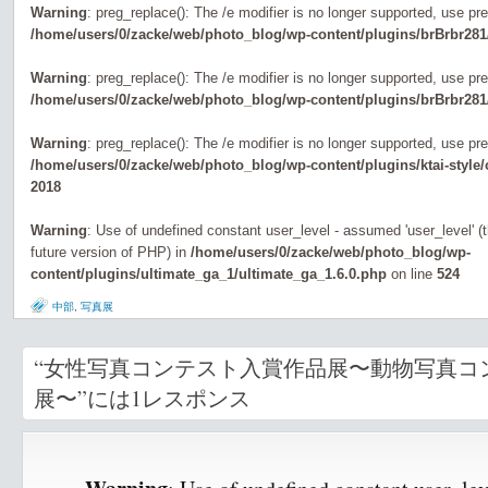
Warning
: preg_replace(): The /e modifier is no longer supported, use pr
/home/users/0/zacke/web/photo_blog/wp-content/plugins/brBrbr281
Warning
: preg_replace(): The /e modifier is no longer supported, use pr
/home/users/0/zacke/web/photo_blog/wp-content/plugins/brBrbr281
Warning
: preg_replace(): The /e modifier is no longer supported, use pr
/home/users/0/zacke/web/photo_blog/wp-content/plugins/ktai-style
2018
Warning
: Use of undefined constant user_level - assumed 'user_level' (th
future version of PHP) in
/home/users/0/zacke/web/photo_blog/wp-
content/plugins/ultimate_ga_1/ultimate_ga_1.6.0.php
on line
524
中部
,
写真展
“女性写真コンテスト入賞作品展〜動物写真コ
展〜”には1レスポンス