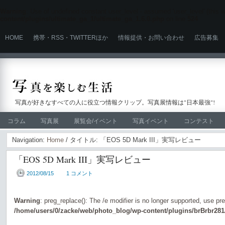
Warning
: Use of undefined constant user_level - assumed 'user_level' (this wi
content/plugins/ultimate_ga_1/ultimate_ga_1.6.0.php
on line
524
HOME
携帯・RSS・TWITTERほか
情報提供・お問い合わせ
広告募集
写真が好きなすべての人に役立つ情報クリップ。写真展情報は"日本最強"!
コラム
写真展
展覧会/イベント
写真イベント
コンテスト
Navigation:
Home
/ タイトル: 「EOS 5D Mark III」実写レビュー
「EOS 5D Mark III」実写レビュー
2012/08/15
1 コメント
Warning
: preg_replace(): The /e modifier is no longer supported, use pr
/home/users/0/zacke/web/photo_blog/wp-content/plugins/brBrbr281