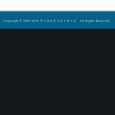
Copyright © 2009-2016 デジタルクリエイターズ All Rights Reserved.
Fatal error
: Uncaught Error: Ca
ereg_replace() in /home/users
content/plugins/popularity-cont
trace: #0 /home/users/0/zacke
content/plugins/popularity-cont
akpc_is_searcher() #1 /home/u
includes/class-wp-hook.php(286)
/home/users/0/zacke/web/photo
hook.php(310): WP_Hook->apply_