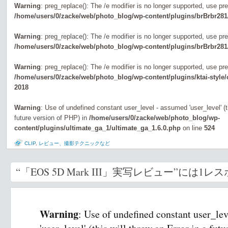
Warning
: preg_replace(): The /e modifier is no longer supported, use pr
/home/users/0/zacke/web/photo_blog/wp-content/plugins/brBrbr281
Warning
: preg_replace(): The /e modifier is no longer supported, use pr
/home/users/0/zacke/web/photo_blog/wp-content/plugins/brBrbr281
Warning
: preg_replace(): The /e modifier is no longer supported, use pr
/home/users/0/zacke/web/photo_blog/wp-content/plugins/ktai-style
2018
Warning
: Use of undefined constant user_level - assumed 'user_level' (th
future version of PHP) in
/home/users/0/zacke/web/photo_blog/wp-
content/plugins/ultimate_ga_1/ultimate_ga_1.6.0.php
on line
524
CLIP
,
レビュー、撮影テクニックなど
“「EOS 5D Mark III」実写レビュー”には1レ
Warning
: Use of undefined constant user_le