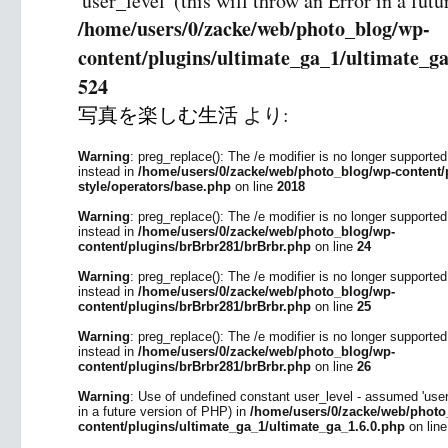
'user_level' (this will throw an Error in a fut
/home/users/0/zacke/web/photo_blog/wp-
content/plugins/ultimate_ga_1/ultimate_ga
524
写真を楽しむ生活
より:
Warning
: preg_replace(): The /e modifier is no longer supporte
instead in
/home/users/0/zacke/web/photo_blog/wp-content/p
style/operators/base.php
on line
2018
Warning
: preg_replace(): The /e modifier is no longer supporte
instead in
/home/users/0/zacke/web/photo_blog/wp-
content/plugins/brBrbr281/brBrbr.php
on line
24
Warning
: preg_replace(): The /e modifier is no longer supporte
instead in
/home/users/0/zacke/web/photo_blog/wp-
content/plugins/brBrbr281/brBrbr.php
on line
25
Warning
: preg_replace(): The /e modifier is no longer supporte
instead in
/home/users/0/zacke/web/photo_blog/wp-
content/plugins/brBrbr281/brBrbr.php
on line
26
Warning
: Use of undefined constant user_level - assumed 'user_l
in a future version of PHP) in
/home/users/0/zacke/web/photo
content/plugins/ultimate_ga_1/ultimate_ga_1.6.0.php
on lin