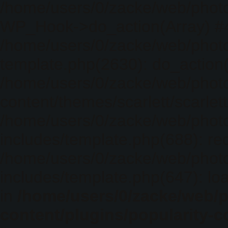
/home/users/0/zacke/web/photo
WP_Hook->do_action(Array) #
/home/users/0/zacke/web/photo
template.php(2630): do_action(
/home/users/0/zacke/web/phot
content/themes/scarlett/scarlet
/home/users/0/zacke/web/phot
includes/template.php(688): req
/home/users/0/zacke/web/phot
includes/template.php(647): loa
in
/home/users/0/zacke/web/
content/plugins/popularity-c