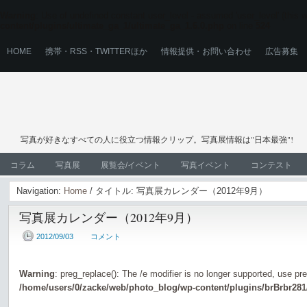
Warning
: Use of undefined constant user_level - assumed 'user_level' (this wi
content/plugins/ultimate_ga_1/ultimate_ga_1.6.0.php
on line
524
HOME
携帯・RSS・TWITTERほか
情報提供・お問い合わせ
広告募集
写真が好きなすべての人に役立つ情報クリップ。写真展情報は"日本最強"!
コラム
写真展
展覧会/イベント
写真イベント
コンテスト
Navigation:
Home
/ タイトル: 写真展カレンダー（2012年9月）
写真展カレンダー（2012年9月）
2012/09/03
コメント
Warning
: preg_replace(): The /e modifier is no longer supported, use pr
/home/users/0/zacke/web/photo_blog/wp-content/plugins/brBrbr281