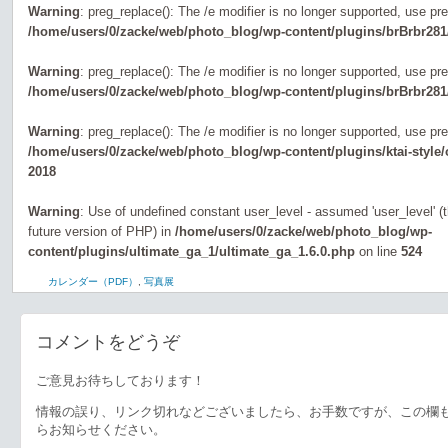
Warning
: preg_replace(): The /e modifier is no longer supported, use pr
/home/users/0/zacke/web/photo_blog/wp-content/plugins/brBrbr281
Warning
: preg_replace(): The /e modifier is no longer supported, use pr
/home/users/0/zacke/web/photo_blog/wp-content/plugins/brBrbr281
Warning
: preg_replace(): The /e modifier is no longer supported, use pr
/home/users/0/zacke/web/photo_blog/wp-content/plugins/ktai-style
2018
Warning
: Use of undefined constant user_level - assumed 'user_level' (th
future version of PHP) in
/home/users/0/zacke/web/photo_blog/wp-
content/plugins/ultimate_ga_1/ultimate_ga_1.6.0.php
on line
524
カレンダー（PDF）
,
写真展
コメントをどうぞ
ご意見お待ちしております！
情報の誤り、リンク切れなどございましたら、お手数ですが、この欄
らお知らせください。