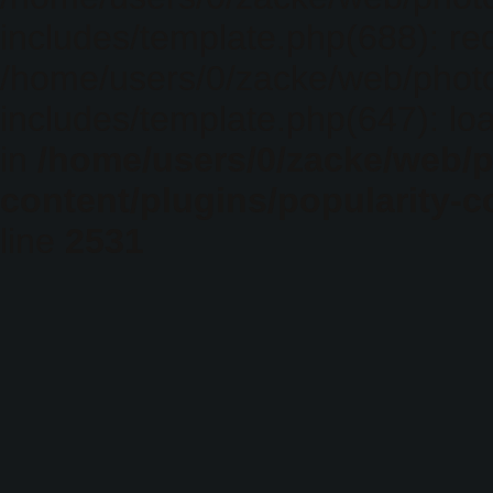
includes/template.php(688): req
/home/users/0/zacke/web/phot
includes/template.php(647): loa
in
/home/users/0/zacke/web/
content/plugins/popularity-c
line
2531