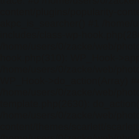
trace: #0 /home/users/0/zacke
content/plugins/popularity-cont
akpc_is_searcher() #1 /home/u
includes/class-wp-hook.php(286)
/home/users/0/zacke/web/photo
hook.php(310): WP_Hook->apply_
/home/users/0/zacke/web/photo
WP_Hook->do_action(Array) #
/home/users/0/zacke/web/photo
template.php(2630): do_action(
/home/users/0/zacke/web/phot
content/themes/scarlett/scarlet
/home/users/0/zacke/web/phot