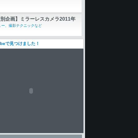
別企画】ミラーレスカメラ2011年
め
ュー、撮影テクニックなど
Tubeで見つけました！