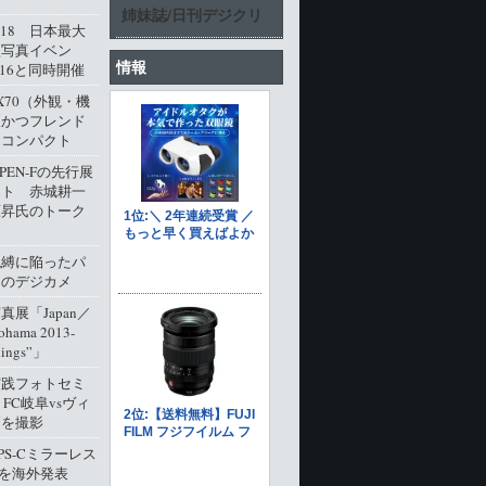
姉妹誌/日刊デジクリ
l.18 日本最大
型写真イベン
情報
016と同時開催
M X70（外観・機
派かつフレンド
角コンパクト
 PEN-Fの先行展
ート 赤城耕一
原昇氏のトーク
呪縛に陥ったパ
クのデジカメ
展「Japan／
ohama 2013-
dings”」
実践フォトセミ
 FC岐阜vsヴィ
戸を撮影
PS-Cミラーレス
0」を海外発表