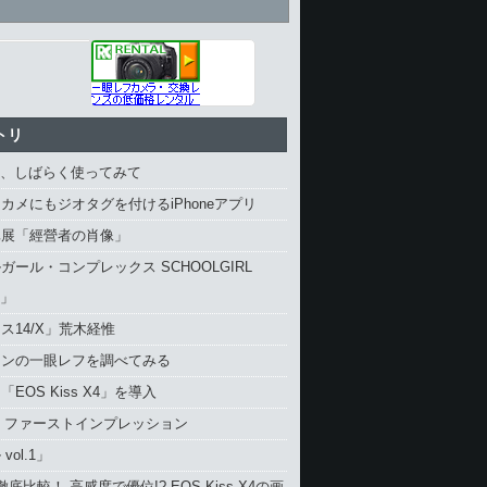
トリ
4、しばらく使ってみて
カメにもジオタグを付けるiPhoneアプリ
真展「經營者の肖像」
ガール・コンプレックス SCHOOLGIRL
X」
ス14/X」荒木経惟
コンの一眼レフを調べてみる
EOS Kiss X4」を導入
4 ファーストインプレッション
vol.1」
と徹底比較！ 高感度で優位!? EOS Kiss X4の画