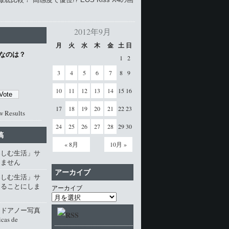
2012年9月
月
火
水
木
金
土
日
なのは？
1
2
3
4
5
6
7
8
9
10
11
12
13
14
15
16
17
18
19
20
21
22
23
w Results
24
25
26
27
28
29
30
稿
« 8月
10月 »
楽しむ生活」サ
じません
アーカイブ
楽しむ生活」サ
じることにしま
アーカイブ
・ドアノー写真
cas de