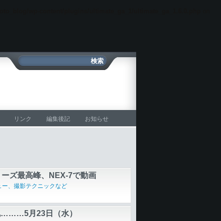
oto_blog/wp-content/plugins/ultimate_ga_1/ultimate_ga_1.6.0.php
on
リンク
編集後記
お知らせ
黒写真倶楽部「〜な人」
畿
リーズ最高峰、NEX-7で動画
ュー、撮影テクニックなど
………5月23日（水）