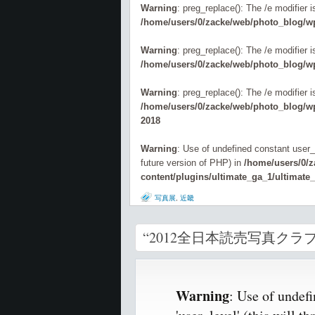
Warning
: preg_replace(): The /e modifier 
/home/users/0/zacke/web/photo_blog/wp
Warning
: preg_replace(): The /e modifier 
/home/users/0/zacke/web/photo_blog/wp
Warning
: preg_replace(): The /e modifier 
/home/users/0/zacke/web/photo_blog/wp-
2018
Warning
: Use of undefined constant user_l
future version of PHP) in
/home/users/0/
content/plugins/ultimate_ga_1/ultimate
写真展
,
近畿
“2012全日本読売写真クラ
Warning
: Use of undef