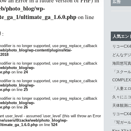
hrow an Error in a future version of PHP) in
広告
eb/photo_blog/wp-
te_ga_1/ultimate_ga_1.6.0.php
on line
:
人気エン
modifier is no longer supported, use preg_replace_callback
リコーCX
eb/photo_blog/wp-content/plugins/ktai-
e
2018
どんなデジ
modifier is no longer supported, use preg_replace_callback
海田悠写
web/photo_blog/wp-
「スクール
br.php
on line
24
COMPLE
modifier is no longer supported, use preg_replace_callback
web/photo_blog/wp-
「人妻エロ
br.php
on line
25
久々にニ
modifier is no longer supported, use preg_replace_callback
web/photo_blog/wp-
天体観測に「
br.php
on line
26
リコーCX
nt user_level - assumed 'user_level' (this will throw an Error
me/users/0/zacke/web/photo_blog/wp-
「写ガール 
ultimate_ga_1.6.0.php
on line
524
Kiss X3