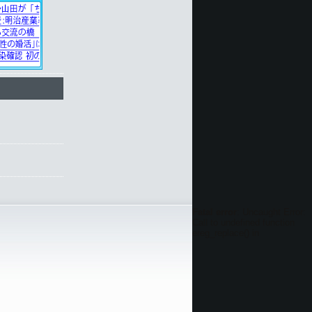
Fatal error
: Uncaught Error:
Call to undefined function
ereg_replace() in