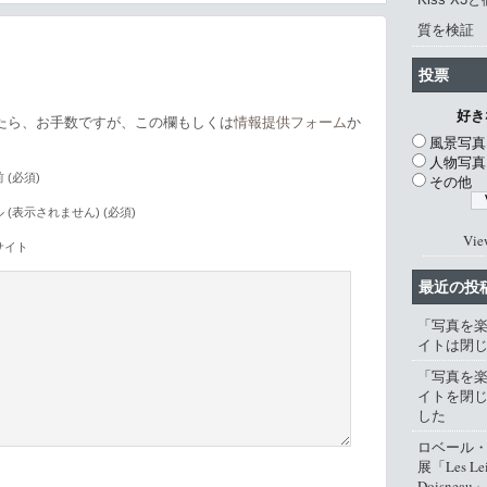
質を検証
投票
好き
たら、お手数ですが、この欄もしくは
情報提供フォーム
か
風景写真
人物写真
 (必須)
その他
 (表示されません) (必須)
Vie
サイト
最近の投
「写真を
イトは閉
「写真を
イトを閉
した
ロベール
展「Les Lei
Doisneau」