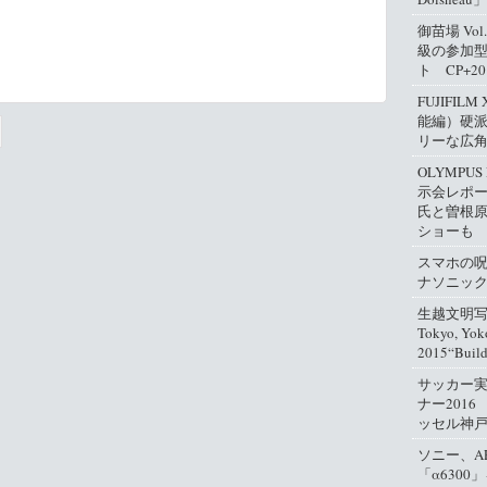
御苗場 Vo
級の参加
。
ト CP+2
FUJIFIL
能編）硬
リーな広
OLYMPUS
示会レポ
氏と曽根
ショーも
スマホの
ナソニッ
生越文明写真
Tokyo, Yok
2015“Buil
サッカー
ナー2016
ッセル神
ソニー、A
「α630