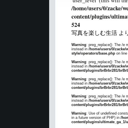
'user_level' (this will t
/home/users/0/zacke/w
content/plugins/ultima
524
写真を楽しむ生活
より
Warning
: preg_replace(): The /e 
instead in
/home/users/0/zacke/w
style/operators/base.php
on lin
Warning
: preg_replace(): The /e 
instead in
/home/users/0/zacke/
content/plugins/brBrbr281/brBr
Warning
: preg_replace(): The /e 
instead in
/home/users/0/zacke/
content/plugins/brBrbr281/brBr
Warning
: preg_replace(): The /e 
instead in
/home/users/0/zacke/
content/plugins/brBrbr281/brBr
Warning
: Use of undefined consta
in a future version of PHP) in
/ho
content/plugins/ultimate_ga_1/