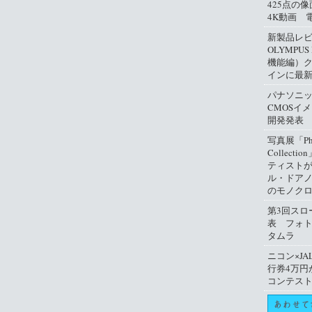
425点の
4K動画 
新製品レ
OLYMPUS
機能編）
インに最
パナソニ
CMOSイ
開発発表
写真展「Phil
Collect
ティスト
ル・ドアノ
のモノクロ
第3回スロ
表 フォ
タムラ
ニコン×JA
行券4万円
コンテス