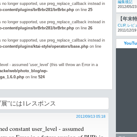
編集後記
is no longer supported, use preg_replace_callback instead in
2012/05/23
-content/plugins/brBrbr281/brBrbr.php
on line
25
【年末特
is no longer supported, use preg_replace_callback instead in
総まと
CLIP
,
レビ
-content/plugins/brBrbr281/brBrbr.php
on line
26
2011/12/19
is no longer supported, use preg_replace_callback instead in
You
content/plugins/ktai-style/operators/base.php
on line
evel - assumed 'user_level' (this will throw an Error in a
zacke/web/photo_blog/wp-
_ga_1.6.0.php
on line
524
ブ展”には1レスポンス
2012/09/13 05:18
ined constant user_level - assumed