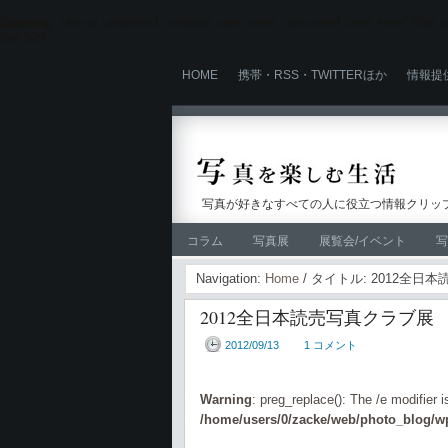
Warning
: Use of undefined constant user_level - assumed 'user_level' (this wi
line
524
HOME
携帯・RSS・TWITTERほか
情報提
写真が好きなすべての人に役立つ情報クリップ
コラム
写真展
展覧会/イベント
写
Navigation:
Home
/ タイトル: 2012全日
2012全日本読売写真クラブ展
2012/09/13
1 コメント
Warning
: preg_replace(): The /e modifier 
/home/users/0/zacke/web/photo_blog/wp