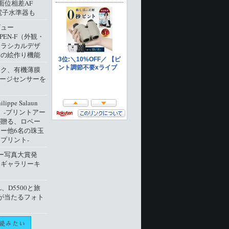
像面位相差AF
電子水準器も
ビュー
 PEN-F（外観・
クラシカルデザ
新の絵作り機能
ック、有機薄膜
メージセンサーを
ippe Salaun
ion」‐プリントアー
が贈る、ロベー
ー他6名の珠玉
プリント‐
ー写真大賞発
トギャラリーキ
L、D5500と旅
が当たるフォト
ト