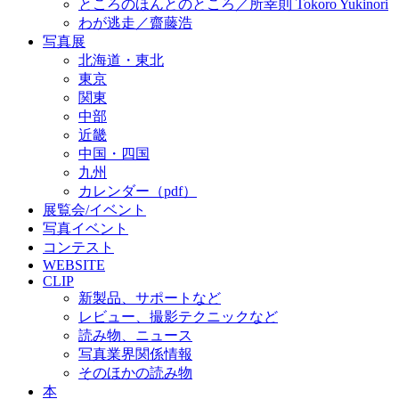
ところのほんとのところ／所幸則 Tokoro Yukinori
わが逃走／齋藤浩
写真展
北海道・東北
東京
関東
中部
近畿
中国・四国
九州
カレンダー（pdf）
展覧会/イベント
写真イベント
コンテスト
WEBSITE
CLIP
新製品、サポートなど
レビュー、撮影テクニックなど
読み物、ニュース
写真業界関係情報
そのほかの読み物
本