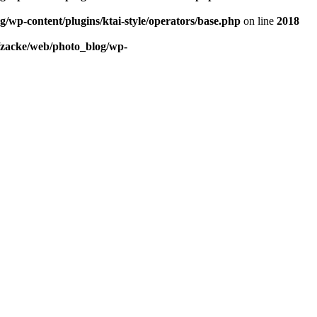
/wp-content/plugins/ktai-style/operators/base.php
on line
2018
/zacke/web/photo_blog/wp-