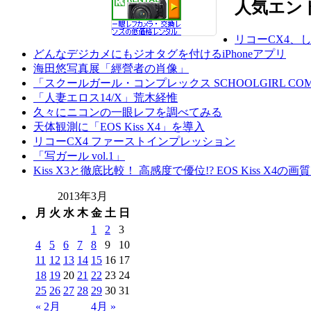
人気エン
リコーCX4、
どんなデジカメにもジオタグを付けるiPhoneアプリ
海田悠写真展「經營者の肖像」
「スクールガール・コンプレックス SCHOOLGIRL COM
「人妻エロス14/X」荒木経惟
久々にニコンの一眼レフを調べてみる
天体観測に「EOS Kiss X4」を導入
リコーCX4 ファーストインプレッション
「写ガール vol.1」
Kiss X3と徹底比較！ 高感度で優位!? EOS Kiss X4の
2013年3月
月
火
水
木
金
土
日
1
2
3
4
5
6
7
8
9
10
11
12
13
14
15
16
17
18
19
20
21
22
23
24
25
26
27
28
29
30
31
« 2月
4月 »