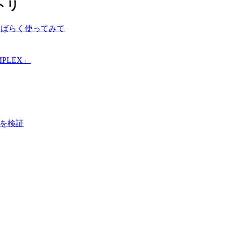
トリ
しばらく使ってみて
PLEX」
画質を検証