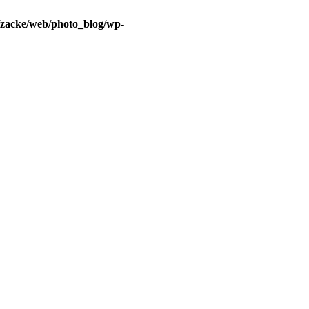
/zacke/web/photo_blog/wp-