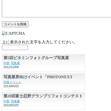
上に表示された文字を入力してください。
第5回ビタミンフォトグループ写真展
中部
,
写真展
2012/12/06
写真業界向けイベント「PHOTONEXT
2014」が6月17日に開幕 ハービー・山口氏
写真イベント
2014/04/15
の講演も
第20回富士忍野グランプリフォトコンテスト
入賞作品展
中部
,
写真展
2010/03/25