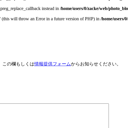
e preg_replace_callback instead in
/home/users/0/zacke/web/photo_blog
 (this will throw an Error in a future version of PHP) in
/home/users/0
、この欄もしくは
情報提供フォーム
からお知らせください。