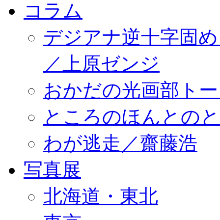
コラム
デジアナ逆十字固め
／上原ゼンジ
おかだの光画部トー
ところのほんとのところ／
わが逃走／齋藤浩
写真展
北海道・東北