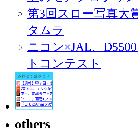
第3回スロー写真大
タムラ
ニコン×JAL、D55
トコンテスト
others