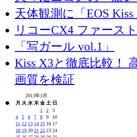
天体観測に「EOS Kis
リコーCX4 ファース
「写ガール vol.1」
Kiss X3と徹底比較！ 高
画質を検証
2013年3月
月
火
水
木
金
土
日
1
2
3
4
5
6
7
8
9
10
11
12
13
14
15
16
17
18
19
20
21
22
23
24