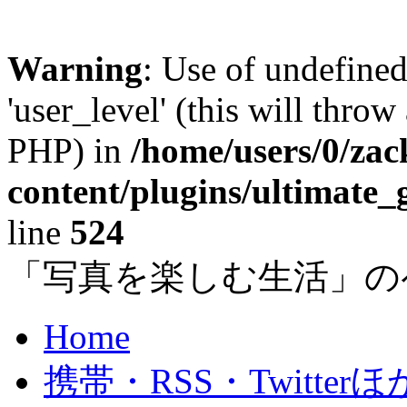
Warning
: Use of undefined
'user_level' (this will throw
PHP) in
/home/users/0/za
content/plugins/ultimate_
line
524
「写真を楽しむ生活」の
Home
携帯・RSS・Twitterほ