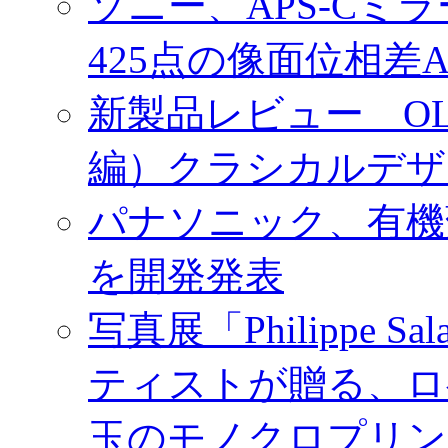
ソニー、APS-Cミ
425点の像面位相差
新製品レビュー OLY
編）クラシカルデザ
パナソニック、有機
を開発発表
写真展「Philippe Sa
ティストが贈る、ロ
玉のモノクロプリン