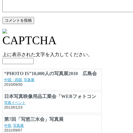
上に表示された文字を入力してください。
“PHOTO IS”10,000人の写真展2010 広島会
場
中国・四国
,
写真展
2010/09/30
日本写真映像用品工業会「WEBフォトコン
テスト2013」を開催
写真イベント
2013/01/23
第7回「写悠三水会」写真展
中部
,
写真展
2011/09/07