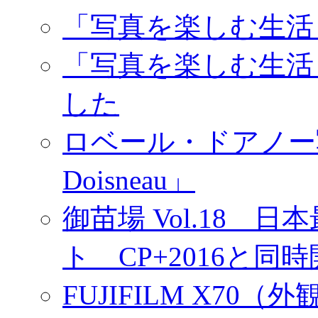
「写真を楽しむ生活
「写真を楽しむ生活
した
ロベール・ドアノー写真展
Doisneau」
御苗場 Vol.18
ト CP+2016と同
FUJIFILM X7