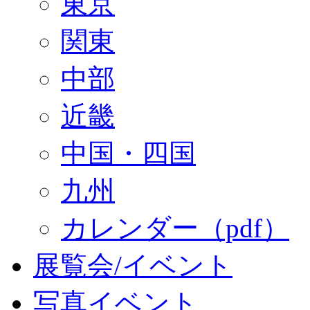
東京
関東
中部
近畿
中国・四国
九州
カレンダー（pdf）
展覧会/イベント
写真イベント