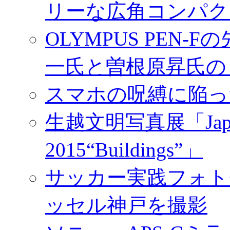
リーな広角コンパク
OLYMPUS PEN
一氏と曽根原昇氏の
スマホの呪縛に陥っ
生越文明写真展「Japan／T
2015“Buildings”」
サッカー実践フォトセ
ッセル神戸を撮影