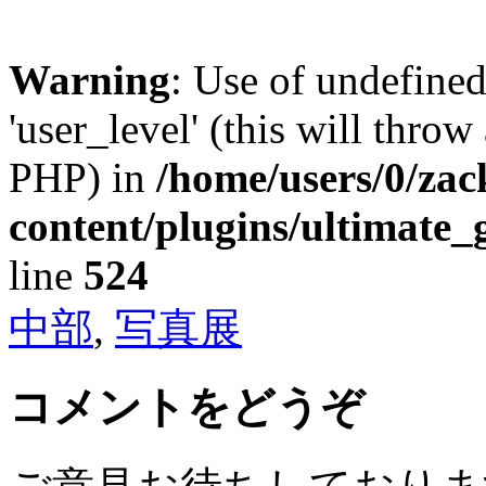
Warning
: Use of undefined
'user_level' (this will throw
PHP) in
/home/users/0/za
content/plugins/ultimate_
line
524
中部
,
写真展
コメントをどうぞ