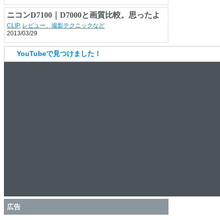
ニコンD7100｜D7000と画質比較。思ったよ
りも差は少ない!?
CLIP
,
レビュー、撮影テクニックなど
2013/03/29
YouTubeで見つけました！
広告