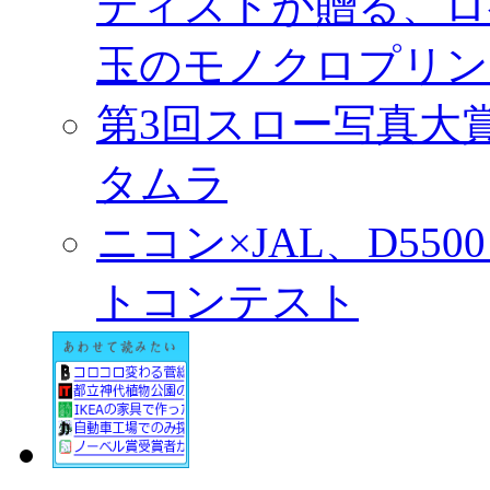
ティストが贈る、ロ
玉のモノクロプリン
第3回スロー写真大
タムラ
ニコン×JAL、D55
トコンテスト