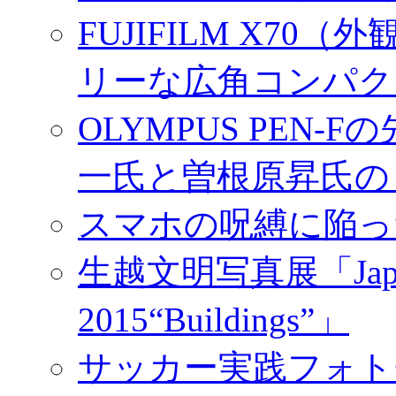
FUJIFILM X7
リーな広角コンパク
OLYMPUS PEN
一氏と曽根原昇氏の
スマホの呪縛に陥っ
生越文明写真展「Japan／T
2015“Buildings”」
サッカー実践フォトセ