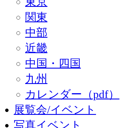
東京
関東
中部
近畿
中国・四国
九州
カレンダー（pdf）
展覧会/イベント
写真イベント