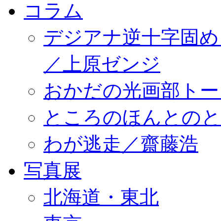
コラム
デジアナ逆十字固め
／上原ゼンジ
おかだの光画部トー
ところのほんとのところ／
わが逃走／齋藤浩
写真展
北海道・東北