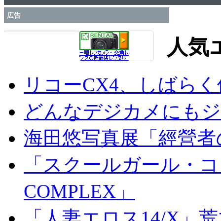
広告
人気
リコーCX4、しばら
どんなデジカメにもジオ
海田悠写真展「經營者
「スクールガール・コンプ
COMPLEX」
「人妻エロス14/X」