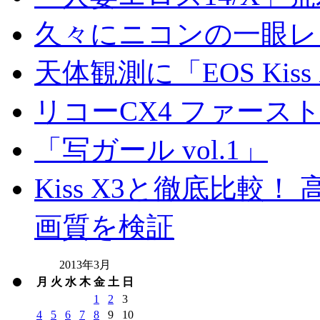
久々にニコンの一眼レ
天体観測に「EOS Kis
リコーCX4 ファース
「写ガール vol.1」
Kiss X3と徹底比較！ 高
画質を検証
2013年3月
月
火
水
木
金
土
日
1
2
3
4
5
6
7
8
9
10