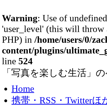
Warning
: Use of undefined
'user_level' (this will throw
PHP) in
/home/users/0/za
content/plugins/ultimate_
line
524
「写真を楽しむ生活」の
Home
携帯・RSS・Twitterほ