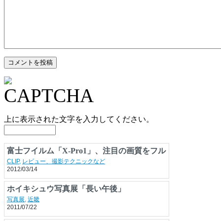
上に表示された文字を入力してください。
富士フイルム「X-Pro1」、注目の画質をフル
サイズ一眼と比較
CLIP
,
レビュー、撮影テクニックなど
2012/03/14
ホイキシュウ写真展「長い午後」
写真展
,
近畿
2011/07/22