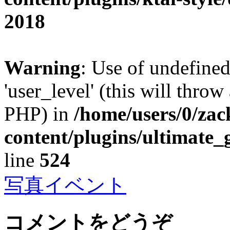
2018
Warning
: Use of undefined
'user_level' (this will throw
PHP) in
/home/users/0/za
content/plugins/ultimate_
line
524
写真イベント
コメントをどうぞ