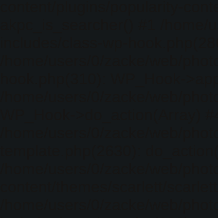
content/plugins/popularity-cont
akpc_is_searcher() #1 /home/u
includes/class-wp-hook.php(286)
/home/users/0/zacke/web/photo
hook.php(310): WP_Hook->apply_
/home/users/0/zacke/web/photo
WP_Hook->do_action(Array) #
/home/users/0/zacke/web/photo
template.php(2630): do_action(
/home/users/0/zacke/web/phot
content/themes/scarlett/scarlet
/home/users/0/zacke/web/phot