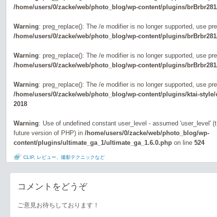
/home/users/0/zacke/web/photo_blog/wp-content/plugins/brBrbr281
Warning
: preg_replace(): The /e modifier is no longer supported, use pr
/home/users/0/zacke/web/photo_blog/wp-content/plugins/brBrbr281
Warning
: preg_replace(): The /e modifier is no longer supported, use pr
/home/users/0/zacke/web/photo_blog/wp-content/plugins/brBrbr281
Warning
: preg_replace(): The /e modifier is no longer supported, use pr
/home/users/0/zacke/web/photo_blog/wp-content/plugins/ktai-style
2018
Warning
: Use of undefined constant user_level - assumed 'user_level' (th
future version of PHP) in
/home/users/0/zacke/web/photo_blog/wp-
content/plugins/ultimate_ga_1/ultimate_ga_1.6.0.php
on line
524
CLIP
,
レビュー、撮影テクニックなど
コメントをどうぞ
ご意見お待ちしております！