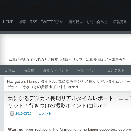
Warning
: Use of undefined constant user_level - assumed 'user_level' (this wi
content/plugins/ultimate_ga_1/ultimate_ga_1.6.0.php
on line
524
HOME
携帯・RSS・TWITTERほか
情報提供・お問い合わせ
広告募集
写真が好きなすべての人に役立つ情報クリップ。写真展情報は"日本最強"!
コラム
写真展
展覧会/イベント
写真イベント
コンテスト
Navigation:
Home
/ タイトル: 気になるデジカメ長期リアルタイムレポー
ゲット!! 行きつけの撮影ポイントに向かう
気になるデジカメ長期リアルタイムレポート ニコンD
ゲット!! 行きつけの撮影ポイントに向かう
2013/03/18
コメント
Warning
: preg_replace(): The /e modifier is no longer supported, use pr