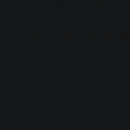
includes/template.php(688): req
/home/users/0/zacke/web/phot
includes/template.php(647): loa
in
/home/users/0/zacke/web/
content/plugins/popularity-c
line
2531