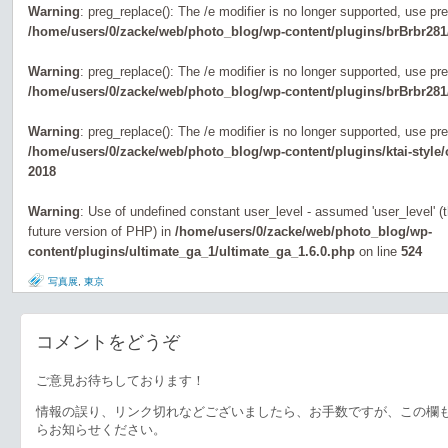
Warning
: preg_replace(): The /e modifier is no longer supported, use pr
/home/users/0/zacke/web/photo_blog/wp-content/plugins/brBrbr281
Warning
: preg_replace(): The /e modifier is no longer supported, use pr
/home/users/0/zacke/web/photo_blog/wp-content/plugins/brBrbr281
Warning
: preg_replace(): The /e modifier is no longer supported, use pr
/home/users/0/zacke/web/photo_blog/wp-content/plugins/ktai-style
2018
Warning
: Use of undefined constant user_level - assumed 'user_level' (th
future version of PHP) in
/home/users/0/zacke/web/photo_blog/wp-
content/plugins/ultimate_ga_1/ultimate_ga_1.6.0.php
on line
524
写真展
,
東京
コメントをどうぞ
ご意見お待ちしております！
情報の誤り、リンク切れなどございましたら、お手数ですが、この欄
らお知らせください。