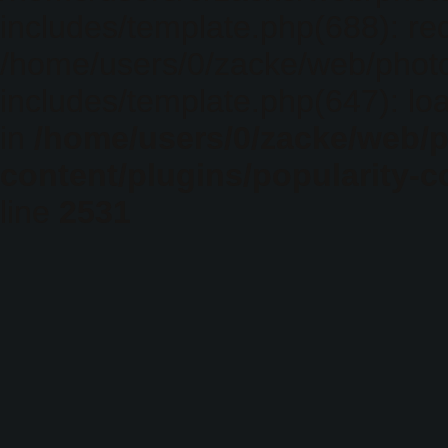
includes/template.php(688): req
/home/users/0/zacke/web/phot
includes/template.php(647): loa
in
/home/users/0/zacke/web/
content/plugins/popularity-c
line
2531