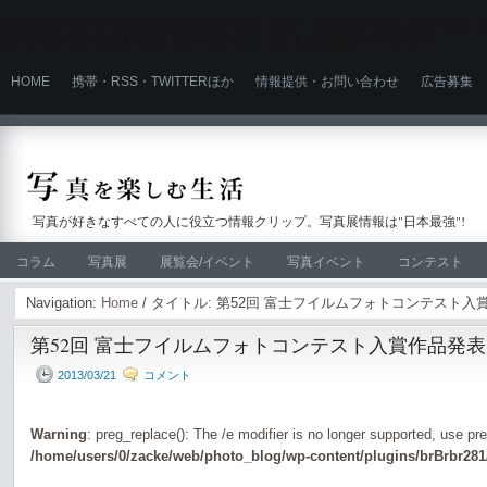
Warning
: Use of undefined constant user_level - assumed 'user_level' (this wi
content/plugins/ultimate_ga_1/ultimate_ga_1.6.0.php
on line
524
HOME
携帯・RSS・TWITTERほか
情報提供・お問い合わせ
広告募集
写真が好きなすべての人に役立つ情報クリップ。写真展情報は"日本最強"!
コラム
写真展
展覧会/イベント
写真イベント
コンテスト
Navigation:
Home
/ タイトル: 第52回 富士フイルムフォトコンテスト入
第52回 富士フイルムフォトコンテスト入賞作品発
2013/03/21
コメント
Warning
: preg_replace(): The /e modifier is no longer supported, use pr
/home/users/0/zacke/web/photo_blog/wp-content/plugins/brBrbr281