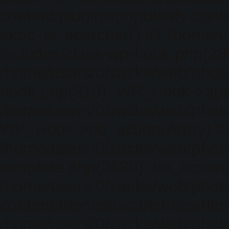
content/plugins/popularity-cont
akpc_is_searcher() #1 /home/u
includes/class-wp-hook.php(286)
/home/users/0/zacke/web/photo
hook.php(310): WP_Hook->apply_
/home/users/0/zacke/web/photo
WP_Hook->do_action(Array) #
/home/users/0/zacke/web/photo
template.php(2630): do_action(
/home/users/0/zacke/web/phot
content/themes/scarlett/scarlet
/home/users/0/zacke/web/phot