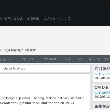
ll throw an Error in a future version of PHP) in
/home/users/0/zacke/web/ph
供・お問い合わせ
広告募集
このサイトについて
。写真展情報は"日本最強"!
WEBSITE
CLIP
真イベント
コンテスト
本
ギャラリー情報
arve Gravity」
注目製品
CLIP
,
レビ
2012/05/23
OM-D 
モデル
CLIP
,
新製
2015/05/13
is no longer supported, use preg_replace_callback instead in
-content/plugins/brBrbr281/brBrbr.php
on line
24
編集後記