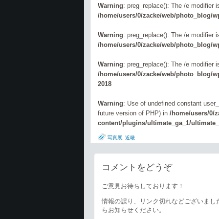
Warning
: preg_replace(): The /e modifier 
/home/users/0/zacke/web/photo_blog/wp
Warning
: preg_replace(): The /e modifier 
/home/users/0/zacke/web/photo_blog/wp
Warning
: preg_replace(): The /e modifier 
/home/users/0/zacke/web/photo_blog/wp-
2018
Warning
: Use of undefined constant user_l
future version of PHP) in
/home/users/0/
content/plugins/ultimate_ga_1/ultimate
写真展
,
近畿
コメントをどうぞ
ご意見お待ちしております！
情報の誤り、リンク切れなどございまし
らお知らせください。