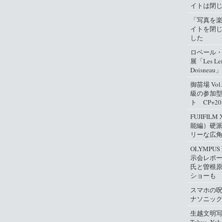
イトは閉
「写真を
イトを閉
した
ロベール
展「Les Lei
Doisneau」
御苗場 Vo
級の参加
ト CP+2
FUJIFIL
能編）硬
リーな広
OLYMPUS
示会レポ
氏と曽根
ショーも
スマホの
ナソニッ
生越文明写真