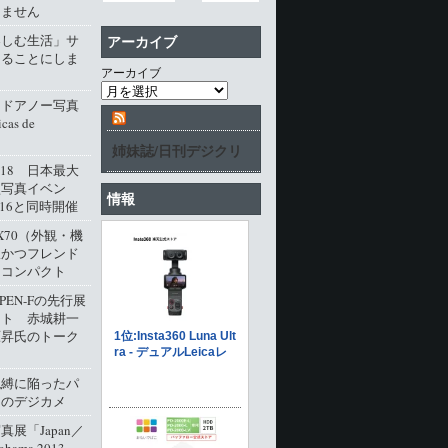
じません
楽しむ生活」サ
アーカイブ
じることにしま
アーカイブ
・ドアノー写真
cas de
姉妹誌/日刊デジクリ
l.18 日本最大
型写真イベン
情報
016と同時開催
M X70（外観・機
派かつフレンド
角コンパクト
 PEN-Fの先行展
ート 赤城耕一
原昇氏のトーク
呪縛に陥ったパ
クのデジカメ
展「Japan／