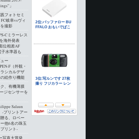
ohama 2013-
dings”」
実践フォトセミ
 FC岐阜vsヴィ
戸を撮影
PS-Cミラーレス
0」を海外発表
像面位相差AF
電子水準器も
ビュー
 PEN-F（外観・
クラシカルデザ
新の絵作り機能
ック、有機薄膜
メージセンサーを
ippe Salaun
ion」‐プリントアー
が贈る、ロベー
ー他6名の珠玉
プリント‐
ー写真大賞発