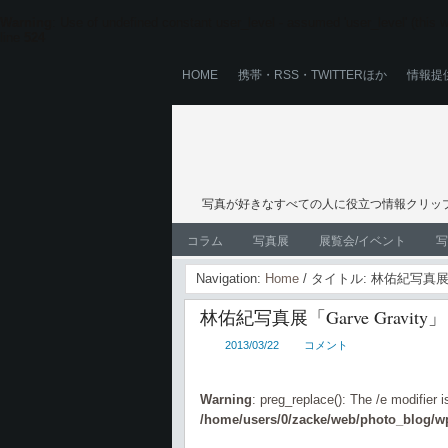
Warning
: Use of undefined constant user_level - assumed 'user_level' (this wi
line
524
HOME
携帯・RSS・TWITTERほか
情報提
写真が好きなすべての人に役立つ情報クリップ
コラム
写真展
展覧会/イベント
写
Navigation:
Home
/ タイトル: 林佑紀写真展「G
林佑紀写真展「Garve Gravity」
2013/03/22
コメント
Warning
: preg_replace(): The /e modifier 
/home/users/0/zacke/web/photo_blog/wp