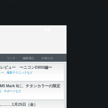
oto_blog/wp-content/plugins/ultimate_ga_1/ultimate_ga_1.6.0.php
on
リンク
編集後記
お知らせ
レビュー 〜ニコンD800編〜
ュー、撮影テクニックなど
E-M5 Mark IIに、チタンカラーの限定
品、サポートなど
………1月25日（金）