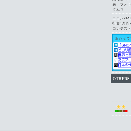
表 フォ
タムラ
ニコン×JA
行券4万円
コンテス
OTHERS