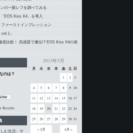
コンの一眼レフを調べてみる
EOS Kiss X4」を導入
4 ファーストインプレッション
vol.1」
と徹底比較！ 高感度で優位!? EOS Kiss X4の画
2013年3月
月
火
水
木
金
土
日
なのは？
1
2
3
4
5
6
7
8
9
10
11
12
13
14
15
16
17
w Results
18
19
20
21
22
23
24
25
26
27
28
29
30
31
稿
« 2月
4月 »
楽しむ生活」サ