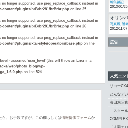
編集後記
is no longer supported, use preg_replace_callback instead in
2013/01/25
-content/plugins/brBrbr281/brBrbr.php
on line
25
オリンパ
is no longer supported, use preg_replace_callback instead in
写真展
写真展
,
近
-content/plugins/brBrbr281/brBrbr.php
on line
26
2012/11/07
is no longer supported, use preg_replace_callback instead in
エレコム
広告
content/plugins/ktai-style/operators/base.php
on line
ンちょう
CLIP
,
その
2013/06/19
evel - assumed 'user_level' (this will throw an Error in a
zacke/web/photo_blog/wp-
_ga_1.6.0.php
on line
524
人気エン
リコーCX
どんなデジ
海田悠写
「スクール
たら、お手数ですが、この欄もしくは
情報提供フォーム
か
COMPLE
「人妻エロ