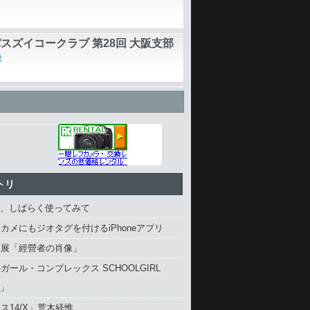
スズイコークラブ 第28回 大阪支部
畿
「DE-M02L-3010」〜スマートフォ
ど1回分のカラフルなバッテリー
ほかの読み物
トリ
4、しばらく使ってみて
カメにもジオタグを付けるiPhoneアプリ
真展「經營者の肖像」
ガール・コンプレックス SCHOOLGIRL
X」
ス14/X」荒木経惟