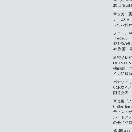
Tokyo, Yok
2015“Buil
サッカー
ナー2016
ッセル神
ソニー、A
「α630
425点の
4K動画 
新製品レ
OLYMPUS
機能編）
インに最
パナソニ
CMOSイ
開発発表
写真展「Phil
Collect
ティスト
ル・ドアノ
のモノクロ
第3回スロ