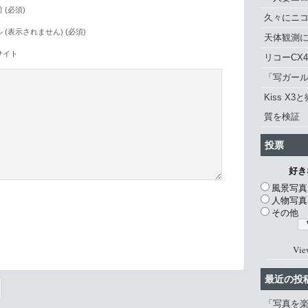
 (必須)
久々にニ
 (表示されません) (必須)
天体観測に「
サイト
リコーCX
「写ガール 
Kiss X3
質を検証
投票
好き
風景写真
人物写真
その他
。
Vie
最近の投
「写真を