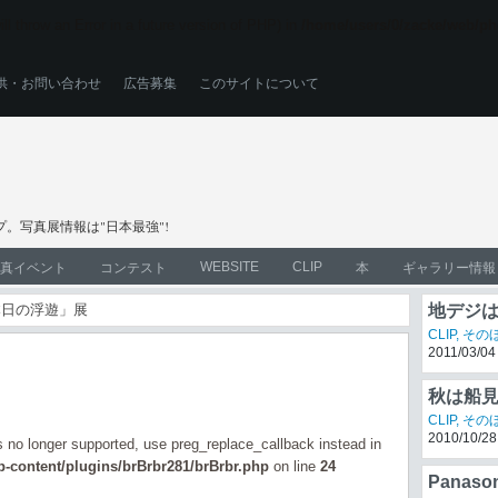
ll throw an Error in a future version of PHP) in
/home/users/0/zacke/web/ph
供・お問い合わせ
広告募集
このサイトについて
。写真展情報は"日本最強"!
WEBSITE
CLIP
真イベント
コンテスト
本
ギャラリー情報
本日の浮遊」展
地デジは
CLIP
,
その
2011/03/04
秋は船
is no longer supported, use preg_replace_callback instead in
CLIP
,
その
2010/10/28
-content/plugins/brBrbr281/brBrbr.php
on line
24