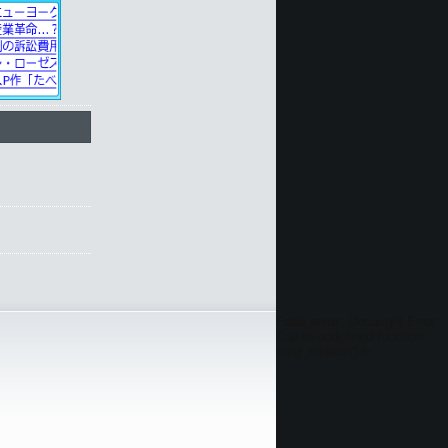
Fatal error
: Uncaught Error:
Call to undefined function
ereg_replace() in