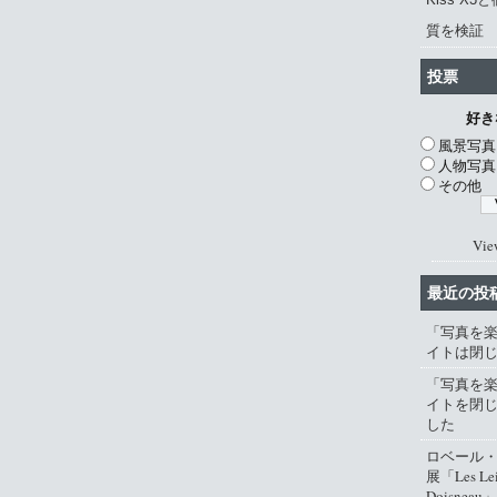
質を検証
投票
好き
風景写真
人物写真
その他
Vie
最近の投
「写真を
イトは閉
「写真を
イトを閉
した
ロベール
展「Les Lei
Doisneau」