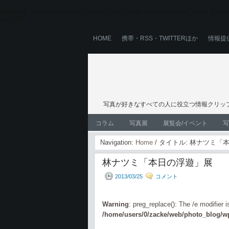
Warning
: Use of undefined constant user_level - assumed 'user_level' (this wi
line
524
HOME
携帯・RSS・TWITTERほか
情報提
写真が好きなすべての人に役立つ情報クリップ
コラム
写真展
展覧会/イベント
写
Navigation:
Home
/ タイトル: 林ナツミ「
林ナツミ「本日の浮遊」展
2013/03/25
コメント
Warning
: preg_replace(): The /e modifier 
/home/users/0/zacke/web/photo_blog/wp