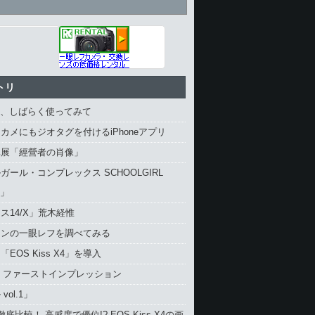
トリ
4、しばらく使ってみて
カメにもジオタグを付けるiPhoneアプリ
真展「經營者の肖像」
ガール・コンプレックス SCHOOLGIRL
X」
ス14/X」荒木経惟
コンの一眼レフを調べてみる
EOS Kiss X4」を導入
4 ファーストインプレッション
vol.1」
と徹底比較！ 高感度で優位!? EOS Kiss X4の画