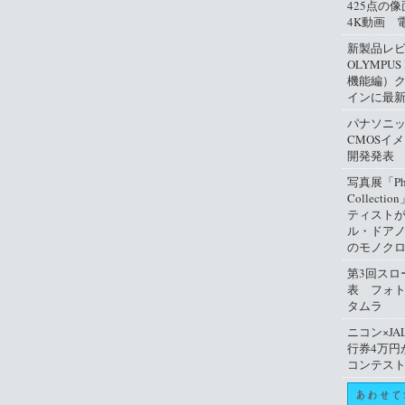
425点の
4K動画 
新製品レ
OLYMPUS
機能編）
インに最
パナソニ
CMOSイ
開発発表
写真展「Phil
Collect
ティスト
ル・ドアノ
のモノクロ
第3回スロ
表 フォ
タムラ
ニコン×JA
行券4万円
コンテス