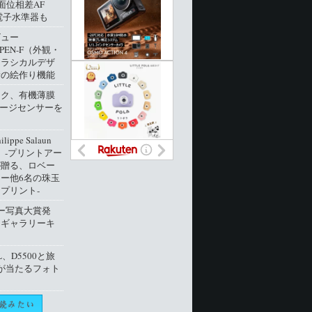
像面位相差AF
電子水準器も
ビュー
 PEN-F（外観・
クラシカルデザ
新の絵作り機能
ック、有機薄膜
メージセンサーを
ippe Salaun
ion」‐プリントアー
が贈る、ロベー
ー他6名の珠玉
プリント‐
ー写真大賞発
トギャラリーキ
L、D5500と旅
が当たるフォト
ト