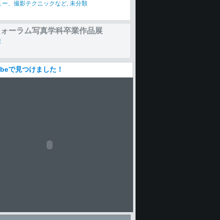
nic LUMIX DMC-GX8｜SHOOTING
RT 抜きん出た操作性と機動力が、
ュー、撮影テクニックなど
,
未分類
を確実に捉える
Tubeで見つけました！