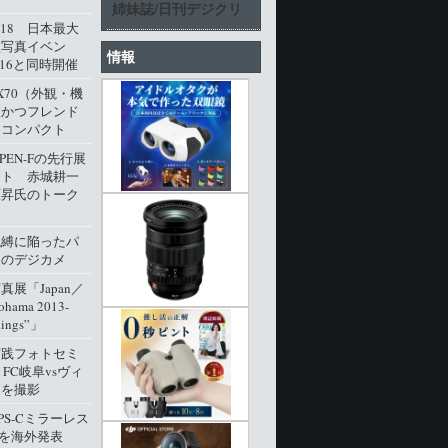
姉妹誌/日刊デジクリ
l.18 日本最大
型写真イベン
情報
016と同時開催
M X70（外観・機
派かつフレンド
角コンパクト
 PEN-Fの先行展
ート 赤城耕一
原昇氏のトーク
呪縛に陥ったパ
クのデジカメ
展「Japan／
ohama 2013-
dings”」
実践フォトセミ
 FC岐阜vsヴィ
戸を撮影
PS-Cミラーレス
0」を海外発表