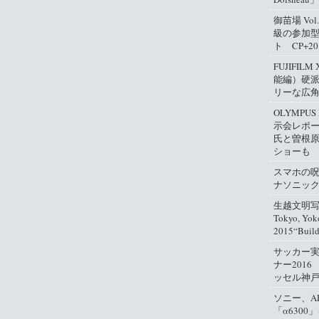
御苗場 Vo
級の参加
ト CP+2
FUJIFIL
能編）硬
リーな広
OLYMPUS
示会レポ
氏と曽根
ショーも
スマホの
ナソニッ
生越文明写真
Tokyo, Yok
2015“Buil
サッカー
ナー2016
ッセル神
ソニー、A
「α630