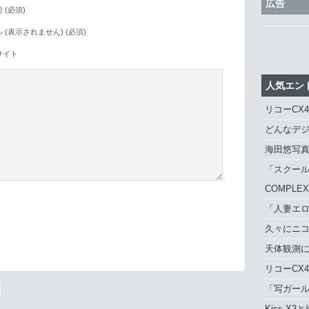
広告
 (必須)
 (表示されません) (必須)
サイト
人気エン
リコーCX
どんなデジ
海田悠写
「スクール
COMPLE
「人妻エロ
久々にニ
。
天体観測に「
リコーCX
「写ガール 
Kiss X3