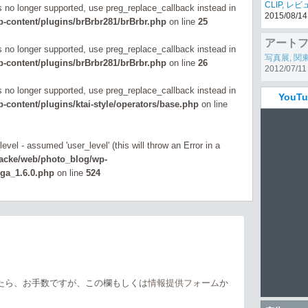
Panaso
is no longer supported, use preg_replace_callback instead in
REPO
CLIP
,
レビ
-content/plugins/brBrbr281/brBrbr.php
on line
25
2015/08/14
被写体
is no longer supported, use preg_replace_callback instead in
-content/plugins/brBrbr281/brBrbr.php
on line
26
is no longer supported, use preg_replace_callback instead in
You
content/plugins/ktai-style/operators/base.php
on line
evel - assumed 'user_level' (this will throw an Error in a
zacke/web/photo_blog/wp-
_ga_1.6.0.php
on line
524
たら、お手数ですが、この欄もしくは
情報提供フォーム
か