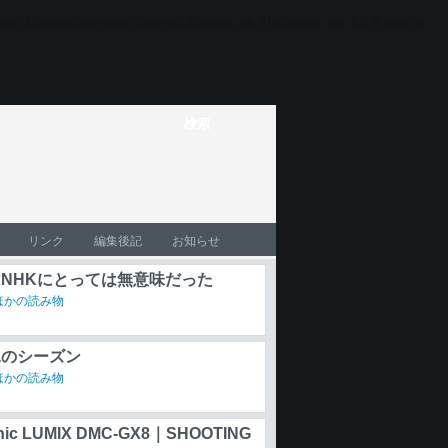
oto_blog/wp-content/plugins/ultimate_ga_1/ultimate_ga_1.6.0.php
on
リンク
編集後記
お知らせ
NHKにとっては無意味だった
ほかの読み物
見のシーズン
ほかの読み物