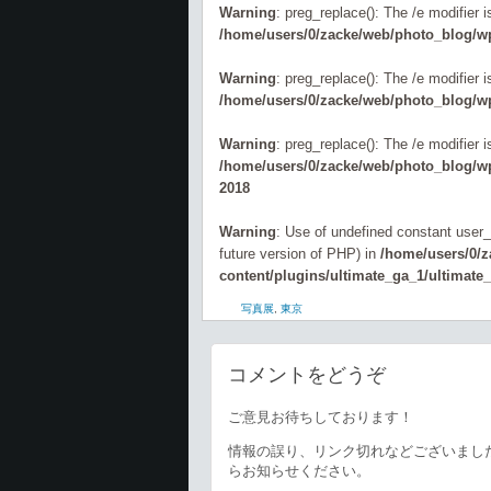
Warning
: preg_replace(): The /e modifier 
/home/users/0/zacke/web/photo_blog/wp
Warning
: preg_replace(): The /e modifier 
/home/users/0/zacke/web/photo_blog/wp
Warning
: preg_replace(): The /e modifier 
/home/users/0/zacke/web/photo_blog/wp-
2018
Warning
: Use of undefined constant user_l
future version of PHP) in
/home/users/0/
content/plugins/ultimate_ga_1/ultimate
写真展
,
東京
コメントをどうぞ
ご意見お待ちしております！
情報の誤り、リンク切れなどございまし
らお知らせください。