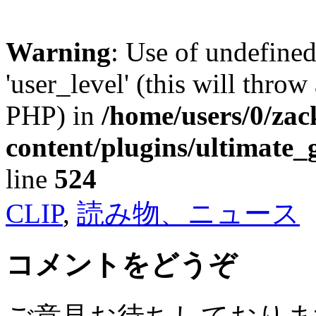
Warning
: Use of undefined
'user_level' (this will throw
PHP) in
/home/users/0/za
content/plugins/ultimate_
line
524
CLIP
,
読み物、ニュース
コメントをどうぞ