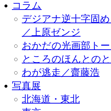
コラム
デジアナ逆十字固め
／上原ゼンジ
おかだの光画部トー
ところのほんとのところ／
わが逃走／齋藤浩
写真展
北海道・東北