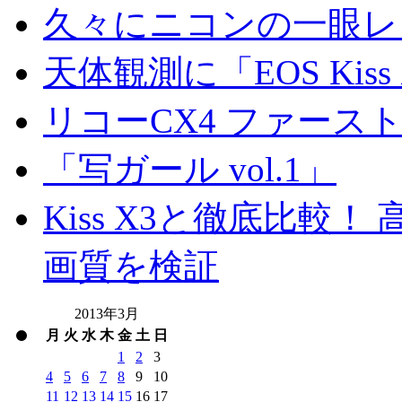
久々にニコンの一眼レ
天体観測に「EOS Kis
リコーCX4 ファース
「写ガール vol.1」
Kiss X3と徹底比較！ 高
画質を検証
2013年3月
月
火
水
木
金
土
日
1
2
3
4
5
6
7
8
9
10
11
12
13
14
15
16
17