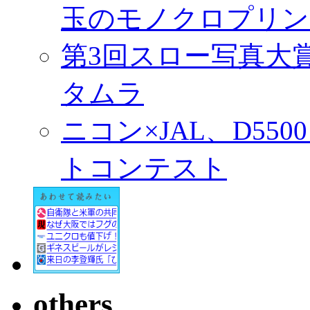
玉のモノクロプリン
第3回スロー写真大
タムラ
ニコン×JAL、D55
トコンテスト
others