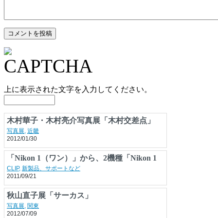
上に表示された文字を入力してください。
木村華子・木村亮介写真展「木村交差点」
写真展
,
近畿
2012/01/30
「Nikon 1（ワン）」から、2機種「Nikon 1
J1」「Nikon 1 V1」を発売
CLIP
,
新製品、サポートなど
2011/09/21
秋山直子展「サーカス」
写真展
,
関東
2012/07/09