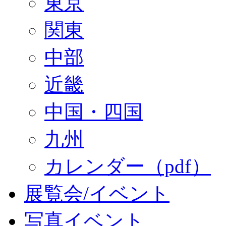
東京
関東
中部
近畿
中国・四国
九州
カレンダー（pdf）
展覧会/イベント
写真イベント