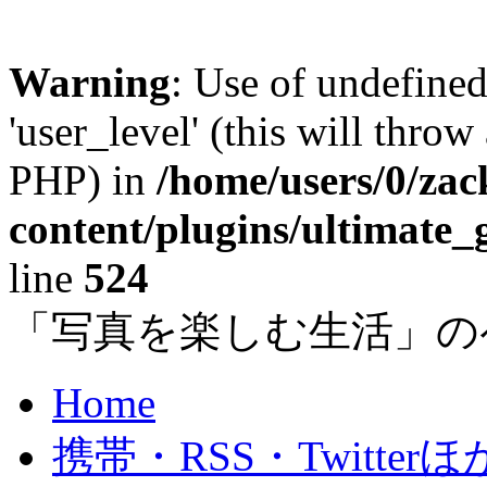
Warning
: Use of undefined
'user_level' (this will throw
PHP) in
/home/users/0/za
content/plugins/ultimate_
line
524
「写真を楽しむ生活」の
Home
携帯・RSS・Twitterほ