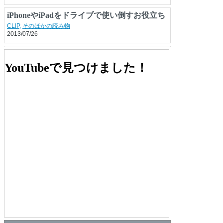
iPhoneやiPadをドライブで使い倒すお役立ち
アイテム大集合
CLIP
,
そのほかの読み物
2013/07/26
「PENTAX K-7 オーナーズBOOK」
本
YouTubeで見つけました！
2009/08/22