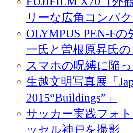
FUJIFILM X7
リーな広角コンパク
OLYMPUS PEN
一氏と曽根原昇氏の
スマホの呪縛に陥っ
生越文明写真展「Japan／T
2015“Buildings”」
サッカー実践フォトセ
ッセル神戸を撮影