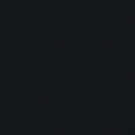
content/plugins/popularity-cont
akpc_is_searcher() #1 /home/u
includes/class-wp-hook.php(286)
/home/users/0/zacke/web/photo
hook.php(310): WP_Hook->apply_
/home/users/0/zacke/web/photo
WP_Hook->do_action(Array) #
/home/users/0/zacke/web/photo
template.php(2630): do_action(
/home/users/0/zacke/web/phot
content/themes/scarlett/scarlet
/home/users/0/zacke/web/phot