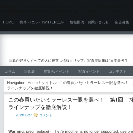
Warning
: Use of undefined constant user_level - assumed 'user_level' (this wi
content/plugins/ultimate_ga_1/ultimate_ga_1.6.0.php
on line
524
HOME
携帯・RSS・TWITTERほか
情報提供・お問い合わせ
広告募集
写真が好きなすべての人に役立つ情報クリップ。写真展情報は"日本最強"!
コラム
写真展
展覧会/イベント
写真イベント
コンテスト
Navigation:
Home
/ タイトル: この春買いたいミラーレス一眼を選べ！
ラインナップを徹底解説！
この春買いたいミラーレス一眼を選べ！ 第1回 7
ラインナップを徹底解説！
2013/03/27
コメント
Warning
: preg_replace(): The /e modifier is no longer supported, use pr