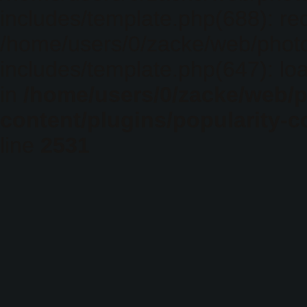
includes/template.php(688): req
/home/users/0/zacke/web/phot
includes/template.php(647): loa
in
/home/users/0/zacke/web/
content/plugins/popularity-c
line
2531