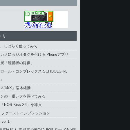
トリ
4、しばらく使ってみて
カメにもジオタグを付けるiPhoneアプリ
真展「經營者の肖像」
ガール・コンプレックス SCHOOLGIRL
X」
ス14/X」荒木経惟
コンの一眼レフを調べてみる
EOS Kiss X4」を導入
4 ファーストインプレッション
vol.1」
と徹底比較！ 高感度で優位!? EOS Kiss X4の画