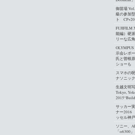
御苗場 Vo
級の参加
ト CP+2
FUJIFIL
能編）硬
リーな広
OLYMPUS
示会レポ
氏と曽根
ショーも
スマホの
ナソニッ
生越文明写真
Tokyo, Yok
2015“Buil
サッカー
ナー2016
ッセル神
ソニー、A
「α630