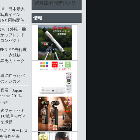
姉妹誌/日刊デジクリ
l.18 日本最大
型写真イベン
情報
016と同時開催
M X70（外観・機
派かつフレンド
角コンパクト
 PEN-Fの先行展
ート 赤城耕一
原昇氏のトーク
呪縛に陥ったパ
クのデジカメ
展「Japan／
ohama 2013-
dings”」
実践フォトセミ
 FC岐阜vsヴィ
戸を撮影
PS-Cミラーレス
0」を海外発表