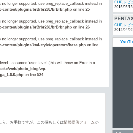
速連写と
CLIP
,
レビ
is no longer supported, use preg_replace_callback instead in
2015/05/13
-content/plugins/brBrbr281/brBrbr.php
on line
25
PENT
is no longer supported, use preg_replace_callback instead in
える、
CLIP
,
レビ
-content/plugins/brBrbr281/brBrbr.php
on line
26
2012/04/02
is no longer supported, use preg_replace_callback instead in
You
content/plugins/ktai-style/operators/base.php
on line
evel - assumed 'user_level' (this will throw an Error in a
zacke/web/photo_blog/wp-
_ga_1.6.0.php
on line
524
たら、お手数ですが、この欄もしくは
情報提供フォーム
か