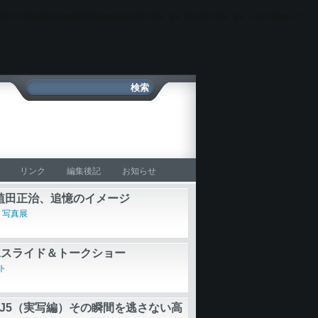
oto_blog/wp-content/plugins/ultimate_ga_1/ultimate_ga_1.6.0.php
on
リンク
編集後記
お知らせ
植田正治、追憶のイメージ
,
写真展
二スライド＆トークショー
ト
n 1 J5（実写編）その瞬間を逃さない高