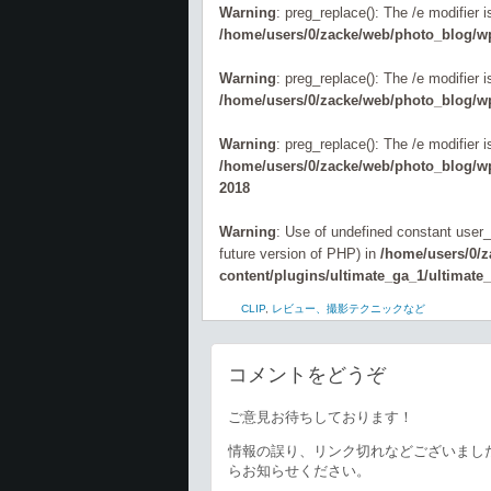
Warning
: preg_replace(): The /e modifier 
/home/users/0/zacke/web/photo_blog/wp
Warning
: preg_replace(): The /e modifier 
/home/users/0/zacke/web/photo_blog/wp
Warning
: preg_replace(): The /e modifier 
/home/users/0/zacke/web/photo_blog/wp-
2018
Warning
: Use of undefined constant user_l
future version of PHP) in
/home/users/0/
content/plugins/ultimate_ga_1/ultimate
CLIP
,
レビュー、撮影テクニックなど
コメントをどうぞ
ご意見お待ちしております！
情報の誤り、リンク切れなどございまし
らお知らせください。