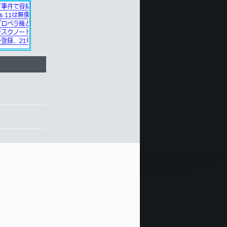
Fatal error
: Uncaught Error:
Call to undefined function
ereg_replace() in