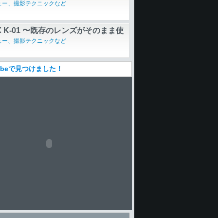
4K動画
ュー、撮影テクニックなど
AX K-01 〜既存のレンズがそのまま使
ユニークなノンレフレックス
ュー、撮影テクニックなど
Tubeで見つけました！