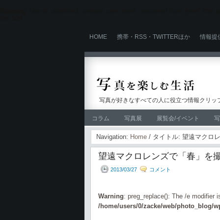
Warning
: Use of undefined constant user_level - assumed 'user_level' (this wi
line
524
HOME
携帯・RSS・TWITTERほか
情報提
写真が好きなすべての人に役立つ情報クリップ
コラム
写真展
展覧会/イベント
写
Navigation:
Home
/ タイトル: 望遠マク
望遠マクロレンズで「春」を撮
2013/03/27
コメント
Warning
: preg_replace(): The /e modifier 
/home/users/0/zacke/web/photo_blog/wp