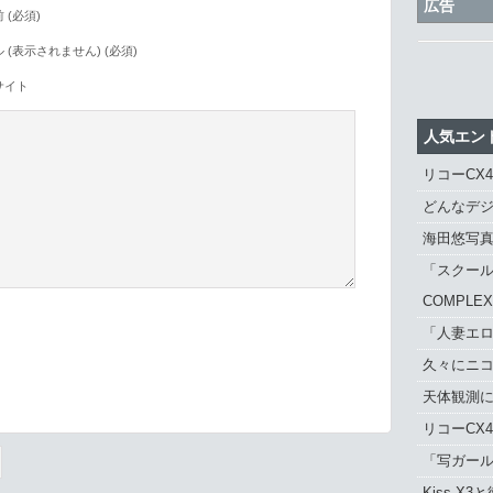
広告
 (必須)
 (表示されません) (必須)
サイト
人気エン
リコーCX
どんなデジ
海田悠写
「スクール
COMPLE
「人妻エロ
久々にニ
。
天体観測に「
リコーCX
「写ガール 
Kiss X3