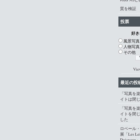
質を検証
投票
好き
風景写真
人物写真
その他
Vie
最近の投
「写真を
イトは閉
「写真を
イトを閉
した
ロベール
展「Les Lei
Doisneau」