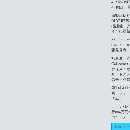
425点の
4K動画 
新製品レ
OLYMPUS
機能編）
インに最
パナソニ
CMOSイ
開発発表
写真展「Phil
Collect
ティスト
ル・ドアノ
のモノクロ
第3回スロ
表 フォ
タムラ
ニコン×JA
行券4万円
コンテス