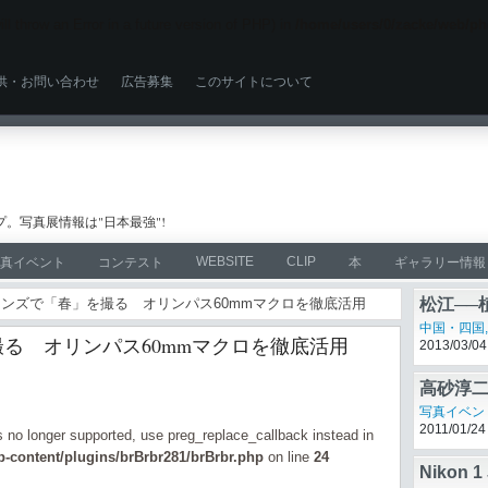
ll throw an Error in a future version of PHP) in
/home/users/0/zacke/web/ph
供・お問い合わせ
広告募集
このサイトについて
。写真展情報は"日本最強"!
WEBSITE
CLIP
真イベント
コンテスト
本
ギャラリー情報
ロレンズで「春」を撮る オリンパス60mmマクロを徹底活用
松江──
中国・四国
る オリンパス60mmマクロを徹底活用
2013/03/04
高砂淳
写真イベン
2011/01/24
is no longer supported, use preg_replace_callback instead in
-content/plugins/brBrbr281/brBrbr.php
on line
24
Niko