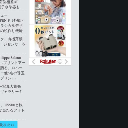
像面位相差AF
電子水準器も
ビュー
 PEN-F（外観・
クラシカルデザ
新の絵作り機能
ック、有機薄膜
メージセンサーを
ippe Salaun
ion」‐プリントアー
が贈る、ロベー
ー他6名の珠玉
プリント‐
ー写真大賞発
トギャラリーキ
L、D5500と旅
が当たるフォト
ト