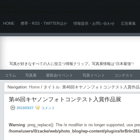
Warning
: Use of undefined constant user_level - assumed 'user_level' (this wi
content/plugins/ultimate_ga_1/ultimate_ga_1.6.0.php
on line
524
HOME
携帯・RSS・TWITTERほか
情報提供・お問い合わせ
広告募集
写真が好きなすべての人に役立つ情報クリップ。写真展情報は"日本最強"!
コラム
写真展
展覧会/イベント
写真イベント
コンテスト
Navigation:
Home
/ タイトル: 第46回キヤノンフォトコンテスト入賞作
第46回キヤノンフォトコンテスト入賞作品展
2013/03/27
コメント
Warning
: preg_replace(): The /e modifier is no longer supported, use pr
/home/users/0/zacke/web/photo_blog/wp-content/plugins/brBrbr281