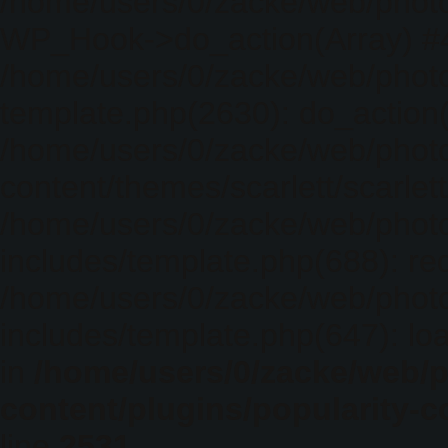
/home/users/0/zacke/web/photo
WP_Hook->do_action(Array) #
/home/users/0/zacke/web/photo
template.php(2630): do_action(
/home/users/0/zacke/web/phot
content/themes/scarlett/scarlet
/home/users/0/zacke/web/phot
includes/template.php(688): req
/home/users/0/zacke/web/phot
includes/template.php(647): loa
in
/home/users/0/zacke/web/
content/plugins/popularity-c
line
2531