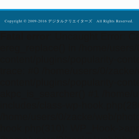
Copyright © 2009-2016 デジタルクリエイターズ All Rights Reserved.
Fatal error
: Uncaught Error: Ca
ereg_replace() in /home/users
content/plugins/popularity-cont
trace: #0 /home/users/0/zacke
content/plugins/popularity-cont
akpc_is_searcher() #1 /home/u
includes/class-wp-hook.php(286)
/home/users/0/zacke/web/photo
hook.php(310): WP_Hook->apply_