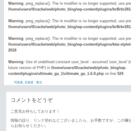
Warning
: preg_replace(): The /e modifier is no longer supported, use pr
/home/users/0/zacke/web/photo_blog/wp-content/plugins/brBrbr281
Warning
: preg_replace(): The /e modifier is no longer supported, use pr
/home/users/0/zacke/web/photo_blog/wp-content/plugins/brBrbr281
Warning
: preg_replace(): The /e modifier is no longer supported, use pr
/home/users/0/zacke/web/photo_blog/wp-content/plugins/ktai-style
2018
Warning
: Use of undefined constant user_level - assumed 'user_level' (th
future version of PHP) in
/home/users/0/zacke/web/photo_blog/wp-
content/plugins/ultimate_ga_1/ultimate_ga_1.6.0.php
on line
524
写真展
,
北海道・東北
コメントをどうぞ
ご意見お待ちしております！
情報の誤り、リンク切れなどございましたら、お手数ですが、この欄
らお知らせください。