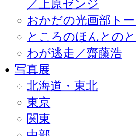
／上原ゼンジ
おかだの光画部トー
ところのほんとのところ／
わが逃走／齋藤浩
写真展
北海道・東北
東京
関東
中部