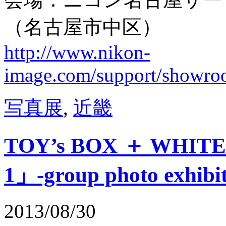
（名古屋市中区）
http://www.nikon-
image.com/support/showroo
写真展
,
近畿
TOY’s BOX ＋ WHIT
1」-group photo exhibi
2013/08/30