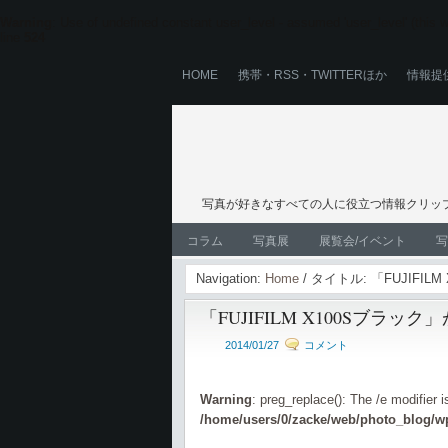
Warning
: Use of undefined constant user_level - assumed 'user_level' (this wi
line
524
HOME
携帯・RSS・TWITTERほか
情報提
写真が好きなすべての人に役立つ情報クリップ
コラム
写真展
展覧会/イベント
写
Navigation:
Home
/ タイトル: 「FUJIFI
「FUJIFILM X100Sブラッ
2014/01/27
コメント
Warning
: preg_replace(): The /e modifier 
/home/users/0/zacke/web/photo_blog/wp