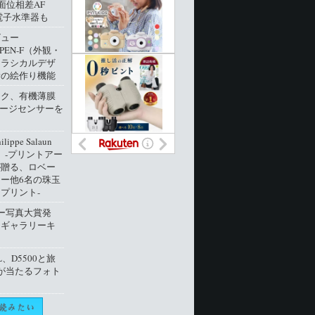
像面位相差AF
電子水準器も
ビュー
 PEN-F（外観・
クラシカルデザ
新の絵作り機能
ック、有機薄膜
メージセンサーを
ippe Salaun
ion」‐プリントアー
が贈る、ロベー
ー他6名の珠玉
プリント‐
ー写真大賞発
トギャラリーキ
L、D5500と旅
が当たるフォト
ト