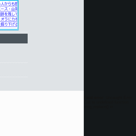
Fatal error
: Uncaught Error:
Call to undefined function
ereg_replace() in