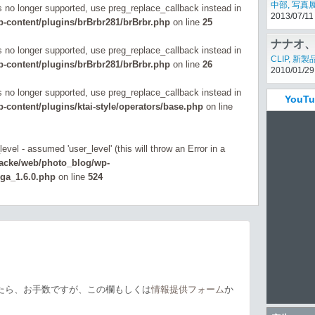
中部
,
写真
is no longer supported, use preg_replace_callback instead in
2013/07/11
-content/plugins/brBrbr281/brBrbr.php
on line
25
ナナオ、A
is no longer supported, use preg_replace_callback instead in
「Color
CLIP
,
新製
-content/plugins/brBrbr281/brBrbr.php
on line
26
2010/01/29
is no longer supported, use preg_replace_callback instead in
You
content/plugins/ktai-style/operators/base.php
on line
evel - assumed 'user_level' (this will throw an Error in a
zacke/web/photo_blog/wp-
_ga_1.6.0.php
on line
524
たら、お手数ですが、この欄もしくは
情報提供フォーム
か