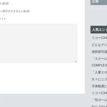
広告
 (必須)
 (表示されません) (必須)
サイト
人気エン
リコーCX
どんなデジ
海田悠写
「スクール
COMPLE
「人妻エロ
久々にニ
。
天体観測に「
リコーCX
「写ガール 
Kiss X3