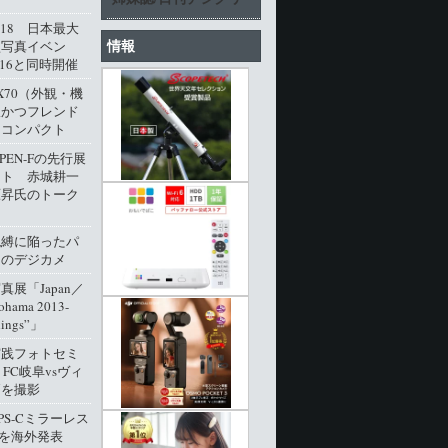
l.18 日本最大
情報
型写真イベン
016と同時開催
M X70（外観・機
派かつフレンド
角コンパクト
 PEN-Fの先行展
ート 赤城耕一
原昇氏のトーク
呪縛に陥ったパ
クのデジカメ
展「Japan／
ohama 2013-
dings”」
実践フォトセミ
 FC岐阜vsヴィ
戸を撮影
PS-Cミラーレス
0」を海外発表