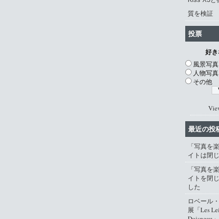
質を検証
投票
好き
風景写真
人物写真
その他
Vie
最近の投
「写真を
イトは閉
「写真を
イトを閉
した
ロベール
展「Les Lei
Doisneau」