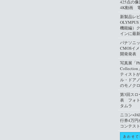
425点の
4K動画 
新製品レ
OLYMPUS
機能編）
インに最
パナソニ
CMOSイ
開発発表
写真展「Phil
Collect
ティスト
ル・ドアノ
のモノクロ
第3回スロ
表 フォ
タムラ
ニコン×JA
行券4万円
コンテス