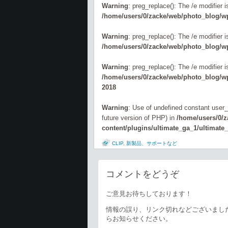
Warning
: preg_replace(): The /e modifier 
/home/users/0/zacke/web/photo_blog/wp
Warning
: preg_replace(): The /e modifier 
/home/users/0/zacke/web/photo_blog/wp
Warning
: preg_replace(): The /e modifier 
/home/users/0/zacke/web/photo_blog/wp-
2018
Warning
: Use of undefined constant user_l
future version of PHP) in
/home/users/0/
content/plugins/ultimate_ga_1/ultimate
CLIP
,
新製品、サポートなど
コメントをどうぞ
ご意見お待ちしております！
情報の誤り、リンク切れなどございまし
らお知らせください。