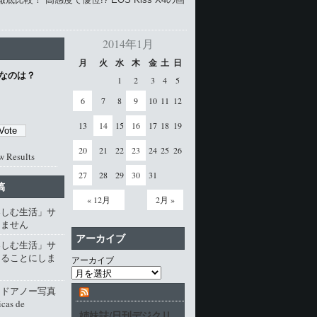
2014年1月
月
火
水
木
金
土
日
なのは？
1
2
3
4
5
6
7
8
9
10
11
12
13
14
15
16
17
18
19
20
21
22
23
24
25
26
w Results
27
28
29
30
31
稿
« 12月
2月 »
楽しむ生活」サ
じません
アーカイブ
楽しむ生活」サ
じることにしま
アーカイブ
・ドアノー写真
cas de
姉妹誌/日刊デジクリ