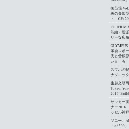
御苗場 Vo
級の参加
ト CP+2
FUJIFIL
能編）硬
リーな広
OLYMPUS
示会レポ
氏と曽根
ショーも
スマホの
ナソニッ
生越文明写真
Tokyo, Yok
2015“Buil
サッカー
ナー2016
ッセル神
ソニー、A
「α630