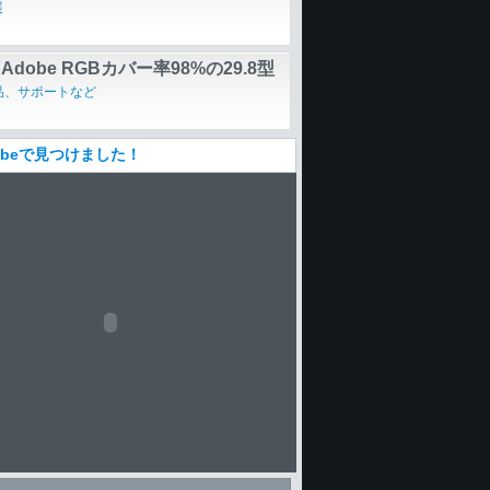
展
dobe RGBカバー率98%の29.8型
Edge CG303W」
品、サポートなど
Tubeで見つけました！