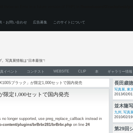
ll throw an Error in a future version of PHP) in
/home/users/0/zacke/web/ph
供・お問い合わせ
広告募集
このサイトについて
。写真展情報は"日本最強"!
WEBSITE
CLIP
真イベント
コンテスト
本
ギャラリー情報
LM X100Sブラック」が限定1,000セットで国内発売
長田歳
写真展
,
東
ク」が限定1,000セットで国内発売
2013/02/01
並木隆
九州
,
写真
2010/02/19
is no longer supported, use preg_replace_callback instead in
-content/plugins/brBrbr281/brBrbr.php
on line
24
第29回