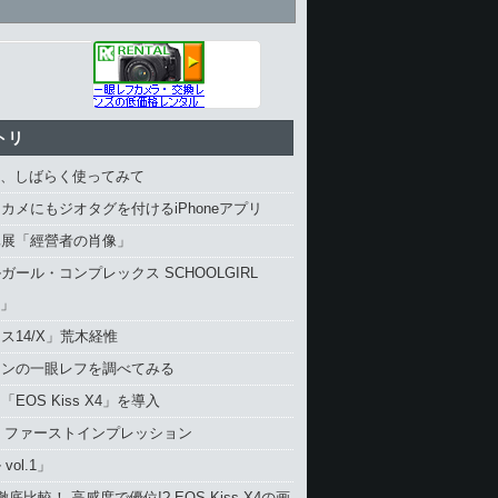
トリ
4、しばらく使ってみて
カメにもジオタグを付けるiPhoneアプリ
真展「經營者の肖像」
ガール・コンプレックス SCHOOLGIRL
X」
ス14/X」荒木経惟
コンの一眼レフを調べてみる
EOS Kiss X4」を導入
4 ファーストインプレッション
vol.1」
と徹底比較！ 高感度で優位!? EOS Kiss X4の画