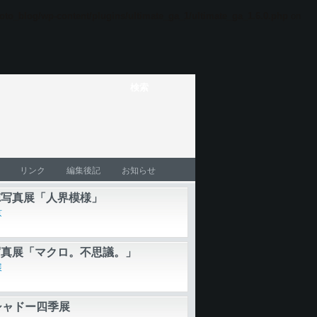
oto_blog/wp-content/plugins/ultimate_ga_1/ultimate_ga_1.6.0.php
on
リンク
編集後記
お知らせ
徳写真展「人界模様」
京
写真展「マクロ。不思議。」
展
シャドー四季展