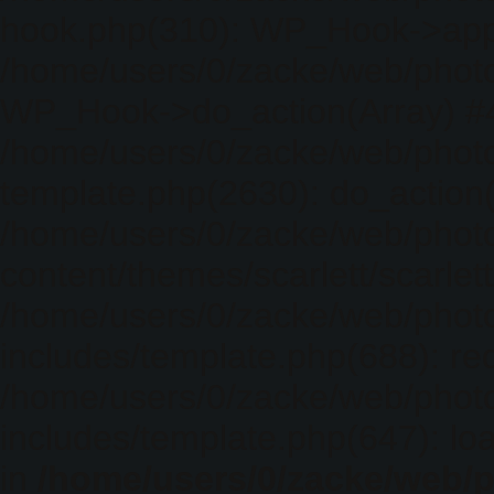
hook.php(310): WP_Hook->apply_
/home/users/0/zacke/web/photo
WP_Hook->do_action(Array) #
/home/users/0/zacke/web/photo
template.php(2630): do_action(
/home/users/0/zacke/web/phot
content/themes/scarlett/scarlet
/home/users/0/zacke/web/phot
includes/template.php(688): req
/home/users/0/zacke/web/phot
includes/template.php(647): loa
in
/home/users/0/zacke/web/