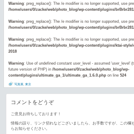
Warning
: preg_replace(): The /e modifier is no longer supported, use pr
/home/users/0/zacke/web/photo_blog/wp-content/plugins/brBrbr281
Warning
: preg_replace(): The /e modifier is no longer supported, use pr
/home/users/0/zacke/web/photo_blog/wp-content/plugins/brBrbr281
Warning
: preg_replace(): The /e modifier is no longer supported, use pr
/home/users/0/zacke/web/photo_blog/wp-content/plugins/ktai-style
2018
Warning
: Use of undefined constant user_level - assumed 'user_level' (th
future version of PHP) in
/home/users/0/zacke/web/photo_blog/wp-
content/plugins/ultimate_ga_1/ultimate_ga_1.6.0.php
on line
524
写真展
,
東京
コメントをどうぞ
ご意見お待ちしております！
情報の誤り、リンク切れなどございましたら、お手数ですが、この欄
らお知らせください。