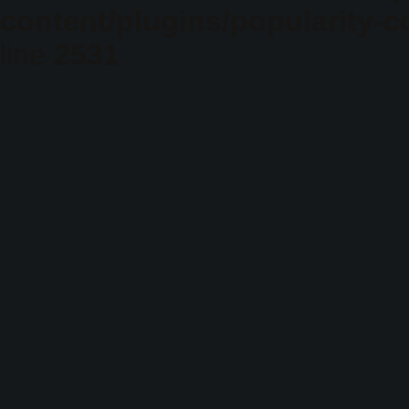
content/plugins/popularity-c
line
2531