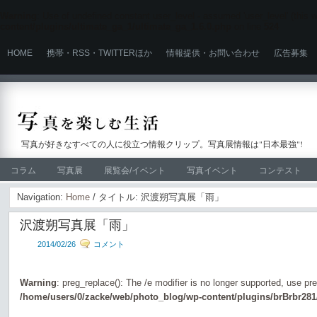
Warning
: Use of undefined constant user_level - assumed 'user_level' (this wi
content/plugins/ultimate_ga_1/ultimate_ga_1.6.0.php
on line
524
HOME
携帯・RSS・TWITTERほか
情報提供・お問い合わせ
広告募集
写真が好きなすべての人に役立つ情報クリップ。写真展情報は"日本最強"!
コラム
写真展
展覧会/イベント
写真イベント
コンテスト
Navigation:
Home
/ タイトル: 沢渡朔写真展「雨」
沢渡朔写真展「雨」
2014/02/26
コメント
Warning
: preg_replace(): The /e modifier is no longer supported, use pr
/home/users/0/zacke/web/photo_blog/wp-content/plugins/brBrbr281