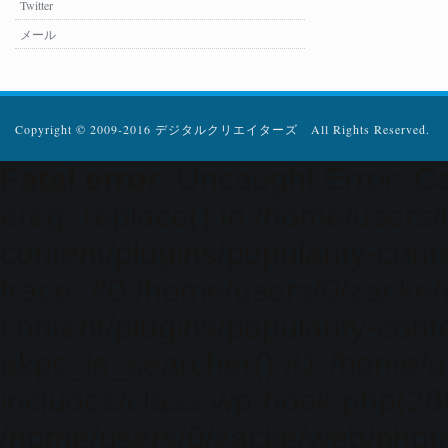
Twitter
メール
Copyright © 2009-2016 デジタルクリエイターズ All Rights Reserved.
Fatal error
: Uncaught Error: Ca
ereg_replace() in /home/users
content/plugins/popularity-cont
trace: #0 /home/users/0/zacke
content/plugins/popularity-cont
akpc_is_searcher() #1 /home/u
includes/class-wp-hook.php(286)
/home/users/0/zacke/web/photo