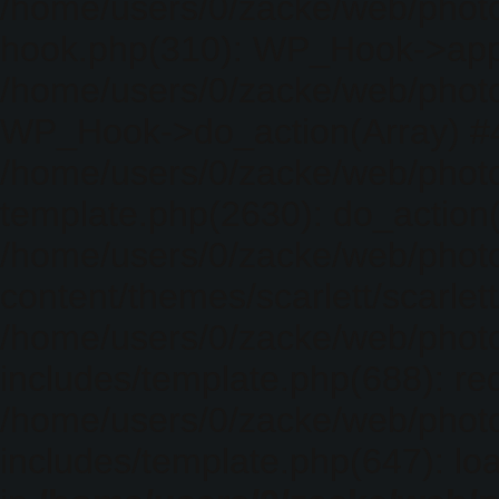
/home/users/0/zacke/web/photo
hook.php(310): WP_Hook->apply_
/home/users/0/zacke/web/photo
WP_Hook->do_action(Array) #
/home/users/0/zacke/web/photo
template.php(2630): do_action(
/home/users/0/zacke/web/phot
content/themes/scarlett/scarlet
/home/users/0/zacke/web/phot
includes/template.php(688): req
/home/users/0/zacke/web/phot
includes/template.php(647): loa