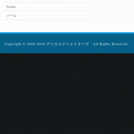
Twitter
メール
Copyright © 2009-2016 デジタルクリエイターズ All Rights Reserved.
Fatal error
: Uncaught Error: Ca
ereg_replace() in /home/users
content/plugins/popularity-cont
trace: #0 /home/users/0/zacke
content/plugins/popularity-cont
akpc_is_searcher() #1 /home/u
includes/class-wp-hook.php(286)