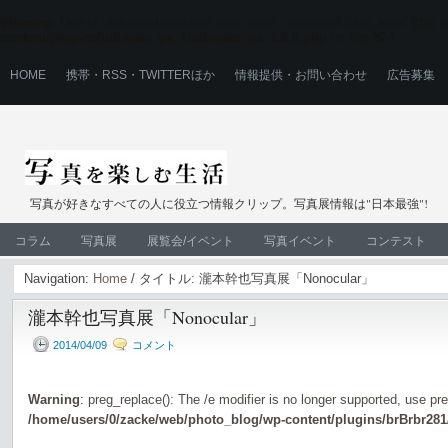
Warning
: Use of undefined constant user_level - assumed 'user_level' (this wi
content/plugins/ultimate_ga_1/ultimate_ga_1.6.0.php
on line
524
HOME
携帯・RSS・TWITTERほか
情報提供・お問い合わせ
広告募集
写真が好きなすべての人に役立つ情報クリップ。写真展情報は"日本最強"!
コラム
写真展
展覧会/イベント
写真イベント
コンテスト
Navigation:
Home
/ タイトル: 瀧本幹也写真展「Nonocular」
瀧本幹也写真展「Nonocular」
2014/04/09
コメント
Warning
: preg_replace(): The /e modifier is no longer supported, use pr
/home/users/0/zacke/web/photo_blog/wp-content/plugins/brBrbr281