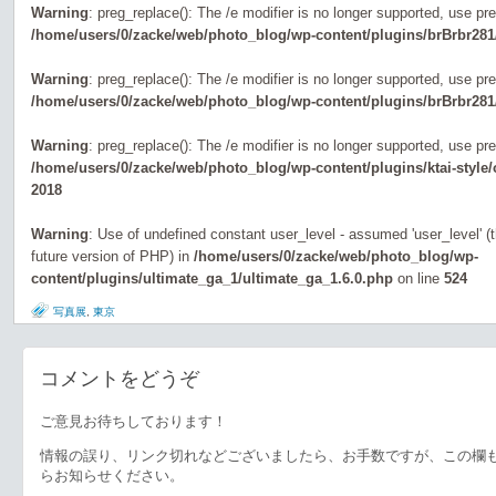
Warning
: preg_replace(): The /e modifier is no longer supported, use pr
/home/users/0/zacke/web/photo_blog/wp-content/plugins/brBrbr281
Warning
: preg_replace(): The /e modifier is no longer supported, use pr
/home/users/0/zacke/web/photo_blog/wp-content/plugins/brBrbr281
Warning
: preg_replace(): The /e modifier is no longer supported, use pr
/home/users/0/zacke/web/photo_blog/wp-content/plugins/ktai-style
2018
Warning
: Use of undefined constant user_level - assumed 'user_level' (th
future version of PHP) in
/home/users/0/zacke/web/photo_blog/wp-
content/plugins/ultimate_ga_1/ultimate_ga_1.6.0.php
on line
524
写真展
,
東京
コメントをどうぞ
ご意見お待ちしております！
情報の誤り、リンク切れなどございましたら、お手数ですが、この欄
らお知らせください。