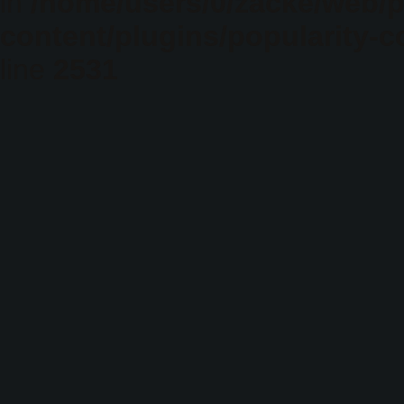
in
/home/users/0/zacke/web/
content/plugins/popularity-c
line
2531