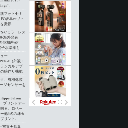
ohama 2013-
dings”」
実践フォトセミ
 FC岐阜vsヴィ
戸を撮影
PS-Cミラーレス
0」を海外発表
像面位相差AF
電子水準器も
ビュー
 PEN-F（外観・
クラシカルデザ
新の絵作り機能
ック、有機薄膜
メージセンサーを
ippe Salaun
ion」‐プリントアー
が贈る、ロベー
ー他6名の珠玉
プリント‐
ー写真大賞発