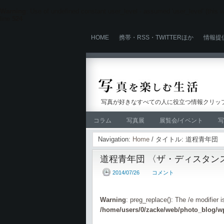
Warning
: Use of undefined constant user_level - assumed 'user_level' (this wi
line
524
HOME
携帯・RSS・TWITTERほか
情報提
写真が好きなすべての人に役立つ情報クリップ
コラム
写真展
展覧会/イベント
写
Navigation:
Home
/ タイトル: 道程青年
道程青年団 〈ザ・ディスタン
2014/07/26
コメント
Warning
: preg_replace(): The /e modifier 
/home/users/0/zacke/web/photo_blog/wp