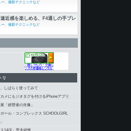
感を味わう試行錯誤
ュー、撮影テクニックなど
遠近感を楽しめる、F4通しの手ブレ
広角ズーム──富士フイルム「XF10-
ュー、撮影テクニックなど
 R OIS」
RUE II搭載の「DP1x」を30日に
品、サポートなど
トリ
4、しばらく使ってみて
カメにもジオタグを付けるiPhoneアプリ
真展「經營者の肖像」
ガール・コンプレックス SCHOOLGIRL
X」
ス14/X」荒木経惟