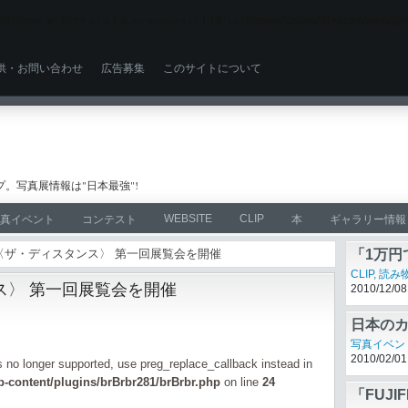
ll throw an Error in a future version of PHP) in
/home/users/0/zacke/web/ph
供・お問い合わせ
広告募集
このサイトについて
。写真展情報は"日本最強"!
WEBSITE
CLIP
真イベント
コンテスト
本
ギャラリー情報
団 〈ザ・ディスタンス〉 第一回展覧会を開催
「1万円
CLIP
,
読み
ス〉 第一回展覧会を開催
2010/12/08
日本のカ
写真イベン
2010/02/01
is no longer supported, use preg_replace_callback instead in
-content/plugins/brBrbr281/brBrbr.php
on line
24
「FUJI