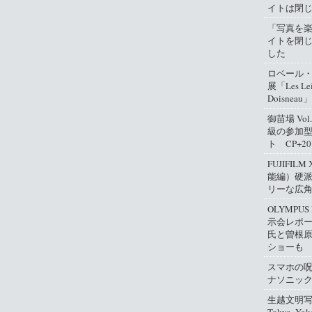
イトは閉
「写真を
イトを閉
した
ロベール
展「Les Lei
Doisneau」
御苗場 Vo
級の参加
ト CP+2
FUJIFIL
能編）硬
リーな広
OLYMPUS
示会レポ
氏と曽根
ショーも
スマホの
ナソニッ
生越文明写真