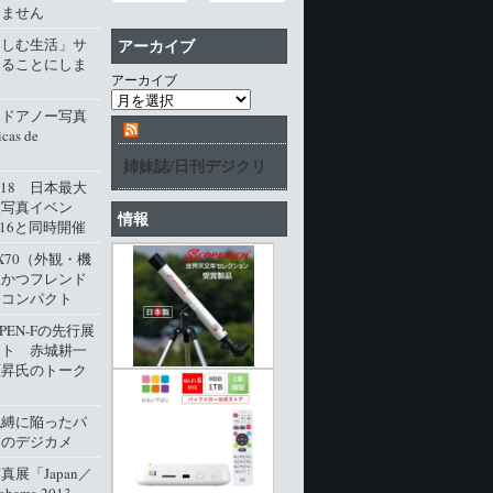
じません
楽しむ生活」サ
アーカイブ
じることにしま
アーカイブ
・ドアノー写真
cas de
姉妹誌/日刊デジクリ
l.18 日本最大
型写真イベン
情報
016と同時開催
M X70（外観・機
派かつフレンド
角コンパクト
 PEN-Fの先行展
ート 赤城耕一
原昇氏のトーク
呪縛に陥ったパ
クのデジカメ
展「Japan／