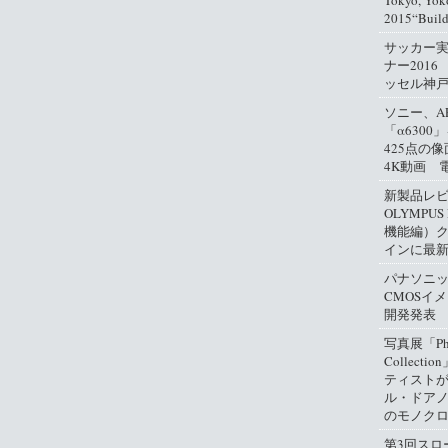
Tokyo, Yok
2015“Buil
サッカー
ナー2016
ッセル神
ソニー、A
「α630
425点の
4K動画 
新製品レ
OLYMPUS
機能編）
インに最
パナソニ
CMOSイ
開発発表
写真展「Phil
Collect
ティスト
ル・ドアノ
のモノクロ
第3回スロ