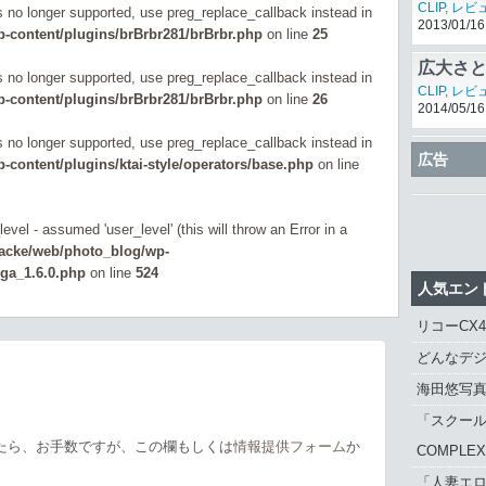
の解像
CLIP
,
レビ
is no longer supported, use preg_replace_callback instead in
2013/01/16
-content/plugins/brBrbr281/brBrbr.php
on line
25
広大さと
is no longer supported, use preg_replace_callback instead in
補正付き
CLIP
,
レビ
-content/plugins/brBrbr281/brBrbr.php
on line
26
2014/05/16
24mmF4
is no longer supported, use preg_replace_callback instead in
シグマ、T
広告
content/plugins/ktai-style/operators/base.php
on line
発売
CLIP
,
新製
2010/09/17
evel - assumed 'user_level' (this will throw an Error in a
zacke/web/photo_blog/wp-
_ga_1.6.0.php
on line
524
人気エン
リコーCX
どんなデジ
海田悠写
「スクール
たら、お手数ですが、この欄もしくは
情報提供フォーム
か
COMPLE
「人妻エロ