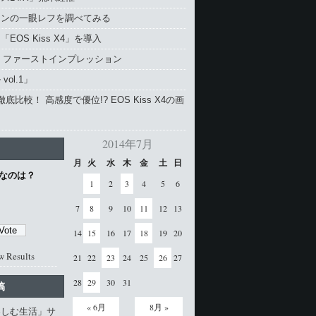
コンの一眼レフを調べてみる
EOS Kiss X4」を導入
4 ファーストインプレッション
vol.1」
と徹底比較！ 高感度で優位!? EOS Kiss X4の画
2014年7月
月
火
水
木
金
土
日
なのは？
1
2
3
4
5
6
7
8
9
10
11
12
13
14
15
16
17
18
19
20
w Results
21
22
23
24
25
26
27
28
29
30
31
稿
« 6月
8月 »
楽しむ生活」サ