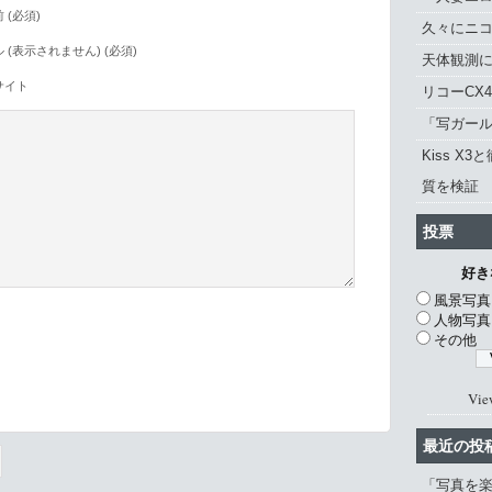
 (必須)
久々にニ
 (表示されません) (必須)
天体観測に「
サイト
リコーCX
「写ガール 
Kiss X3
質を検証
投票
好き
風景写真
人物写真
その他
。
Vie
最近の投
「写真を