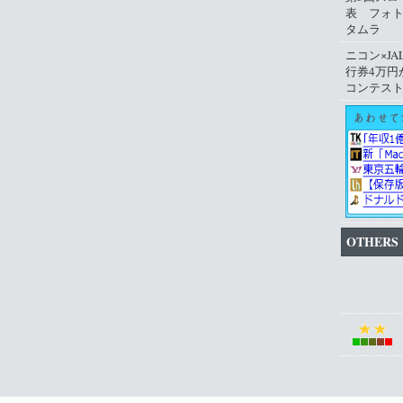
表 フォ
タムラ
ニコン×JA
行券4万円
コンテス
OTHERS