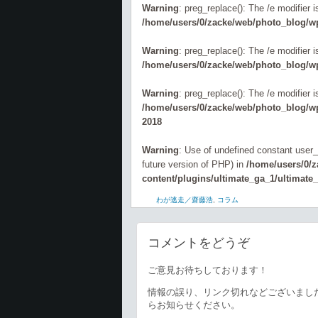
Warning
: preg_replace(): The /e modifier 
/home/users/0/zacke/web/photo_blog/wp
Warning
: preg_replace(): The /e modifier 
/home/users/0/zacke/web/photo_blog/wp
Warning
: preg_replace(): The /e modifier 
/home/users/0/zacke/web/photo_blog/wp-
2018
Warning
: Use of undefined constant user_l
future version of PHP) in
/home/users/0/
content/plugins/ultimate_ga_1/ultimate
わが逃走／齋藤浩
,
コラム
コメントをどうぞ
ご意見お待ちしております！
情報の誤り、リンク切れなどございまし
らお知らせください。