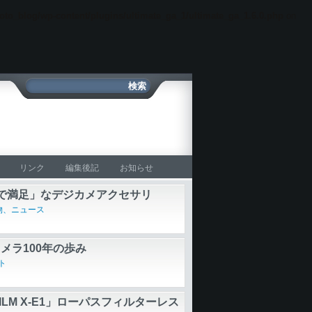
oto_blog/wp-content/plugins/ultimate_ga_1/ultimate_ga_1.6.0.php
on
リンク
編集後記
お知らせ
で満足」なデジカメアクセサリ
物、ニュース
メラ100年の歩み
ト
FILM X-E1」ローパスフィルターレス