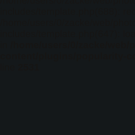
/home/users/0/zacke/web/phot
includes/template.php(688): req
/home/users/0/zacke/web/phot
includes/template.php(647): loa
in
/home/users/0/zacke/web/
content/plugins/popularity-c
line
2531