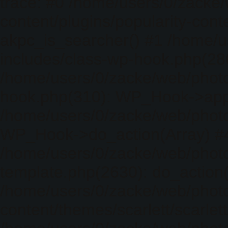
trace: #0 /home/users/0/zacke
content/plugins/popularity-cont
akpc_is_searcher() #1 /home/u
includes/class-wp-hook.php(286)
/home/users/0/zacke/web/photo
hook.php(310): WP_Hook->apply_
/home/users/0/zacke/web/photo
WP_Hook->do_action(Array) #
/home/users/0/zacke/web/photo
template.php(2630): do_action(
/home/users/0/zacke/web/phot
content/themes/scarlett/scarlet