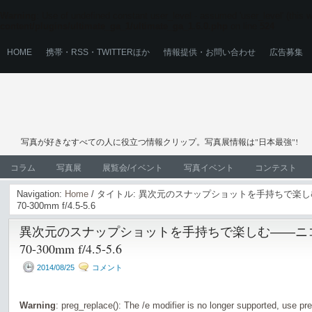
Warning
: Use of undefined constant user_level - assumed 'user_level' (this wi
content/plugins/ultimate_ga_1/ultimate_ga_1.6.0.php
on line
524
HOME
携帯・RSS・TWITTERほか
情報提供・お問い合わせ
広告募集
写真が好きなすべての人に役立つ情報クリップ。写真展情報は"日本最強"!
コラム
写真展
展覧会/イベント
写真イベント
コンテスト
Navigation:
Home
/ タイトル: 異次元のスナップショットを手持ちで楽しむ―
70-300mm f/4.5-5.6
異次元のスナップショットを手持ちで楽しむ――ニコン「
70-300mm f/4.5-5.6
2014/08/25
コメント
Warning
: preg_replace(): The /e modifier is no longer supported, use pr