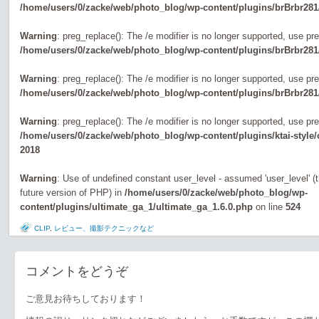
/home/users/0/zacke/web/photo_blog/wp-content/plugins/brBrbr281
Warning
: preg_replace(): The /e modifier is no longer supported, use pr
/home/users/0/zacke/web/photo_blog/wp-content/plugins/brBrbr281
Warning
: preg_replace(): The /e modifier is no longer supported, use pr
/home/users/0/zacke/web/photo_blog/wp-content/plugins/brBrbr281
Warning
: preg_replace(): The /e modifier is no longer supported, use pr
/home/users/0/zacke/web/photo_blog/wp-content/plugins/ktai-style
2018
Warning
: Use of undefined constant user_level - assumed 'user_level' (th
future version of PHP) in
/home/users/0/zacke/web/photo_blog/wp-
content/plugins/ultimate_ga_1/ultimate_ga_1.6.0.php
on line
524
CLIP
,
レビュー、撮影テクニックなど
コメントをどうぞ
ご意見お待ちしております！