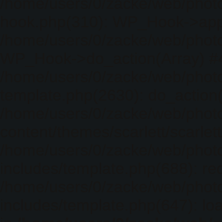
/home/users/0/zacke/web/photo
hook.php(310): WP_Hook->apply_
/home/users/0/zacke/web/photo
WP_Hook->do_action(Array) #
/home/users/0/zacke/web/photo
template.php(2630): do_action(
/home/users/0/zacke/web/phot
content/themes/scarlett/scarlet
/home/users/0/zacke/web/phot
includes/template.php(688): req
/home/users/0/zacke/web/phot
includes/template.php(647): loa