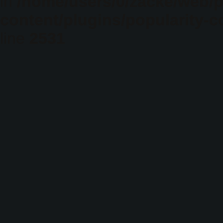
in
/home/users/0/zacke/web/
content/plugins/popularity-c
line
2531