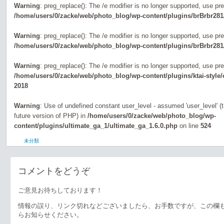
Warning
: preg_replace(): The /e modifier is no longer supported, use pr
/home/users/0/zacke/web/photo_blog/wp-content/plugins/brBrbr281
Warning
: preg_replace(): The /e modifier is no longer supported, use pr
/home/users/0/zacke/web/photo_blog/wp-content/plugins/brBrbr281
Warning
: preg_replace(): The /e modifier is no longer supported, use pr
/home/users/0/zacke/web/photo_blog/wp-content/plugins/ktai-style
2018
Warning
: Use of undefined constant user_level - assumed 'user_level' (th
future version of PHP) in
/home/users/0/zacke/web/photo_blog/wp-
content/plugins/ultimate_ga_1/ultimate_ga_1.6.0.php
on line
524
未分類
コメントをどうぞ
ご意見お待ちしております！
情報の誤り、リンク切れなどございましたら、お手数ですが、この欄
らお知らせください。