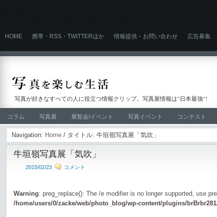
Warning
: Use of undefined constant user_level - assumed 'user_level' (this wi
content/plugins/ultimate_ga_1/ultimate_ga_1.6.0.php
on line
524
HOME
携帯・RSS・TWITTERほか
情報提供・お問い合わせ
広告募集
写真が好きなすべての人に役立つ情報クリップ。写真展情報は"日本最強"!
コラム
写真展
展覧会/イベント
写真イベント
コンテスト
Navigation:
Home
/ タイトル: 牛垣嶺写真展「気吹」
牛垣嶺写真展「気吹」
2015/02/23
コメント
Warning
: preg_replace(): The /e modifier is no longer supported, use pr
/home/users/0/zacke/web/photo_blog/wp-content/plugins/brBrbr281