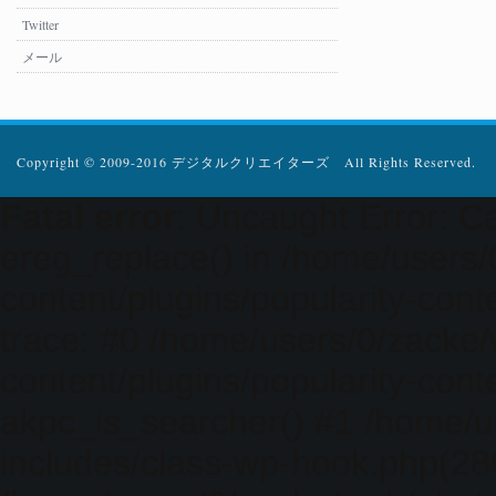
Twitter
メール
Copyright © 2009-2016 デジタルクリエイターズ All Rights Reserved.
Fatal error
: Uncaught Error: Ca
ereg_replace() in /home/users
content/plugins/popularity-cont
trace: #0 /home/users/0/zacke
content/plugins/popularity-cont
akpc_is_searcher() #1 /home/u
includes/class-wp-hook.php(286)