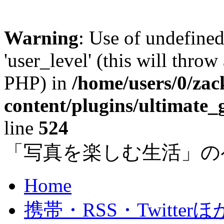
Warning
: Use of undefined
'user_level' (this will throw
PHP) in
/home/users/0/za
content/plugins/ultimate_
line
524
「写真を楽しむ生活」の
Home
携帯・RSS・Twitterほ