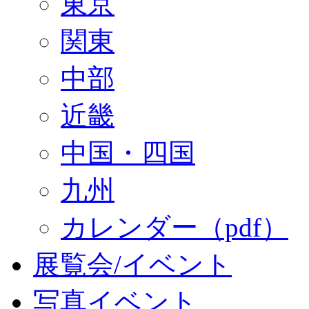
東京
関東
中部
近畿
中国・四国
九州
カレンダー（pdf）
展覧会/イベント
写真イベント