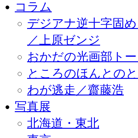
コラム
デジアナ逆十字固め
／上原ゼンジ
おかだの光画部トー
ところのほんとのところ／
わが逃走／齋藤浩
写真展
北海道・東北