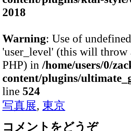
2018
Warning
: Use of undefined
'user_level' (this will throw
PHP) in
/home/users/0/za
content/plugins/ultimate_
line
524
写真展
,
東京
コメントをどうぞ