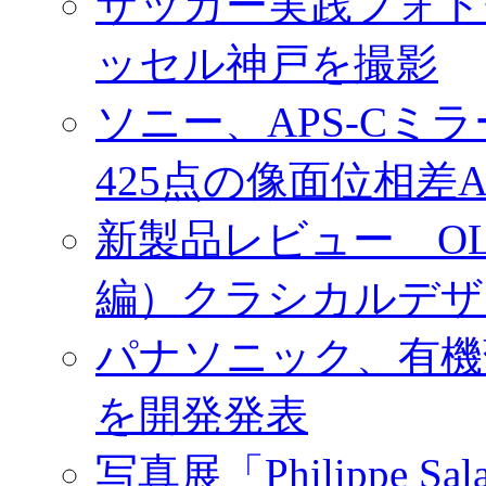
サッカー実践フォトセ
ッセル神戸を撮影
ソニー、APS-Cミ
425点の像面位相差
新製品レビュー OLY
編）クラシカルデザ
パナソニック、有機
を開発発表
写真展「Philippe Sa