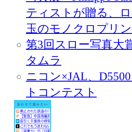
ティストが贈る、ロ
玉のモノクロプリン
第3回スロー写真大
タムラ
ニコン×JAL、D55
トコンテスト