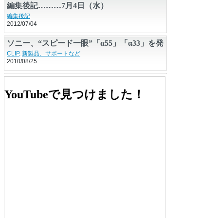
編集後記………7月4日（水）
編集後記
2012/07/04
ソニー、“スピード一眼”「α55」「α33」を発
表
CLIP
,
新製品、サポートなど
2010/08/25
鷲尾和彦写真展「To The Sea」
写真展
,
東京
YouTubeで見つけました！
2014/07/15