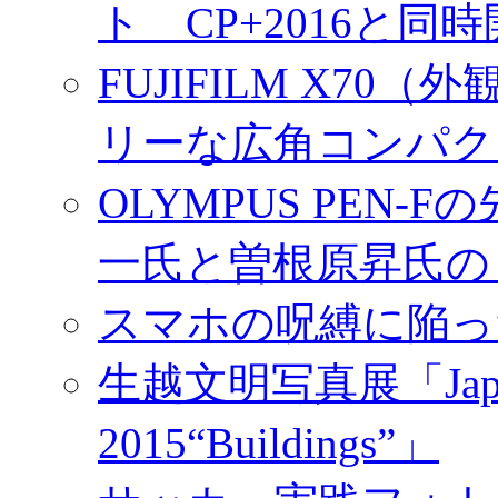
ト CP+2016と同
FUJIFILM X7
リーな広角コンパク
OLYMPUS PEN
一氏と曽根原昇氏の
スマホの呪縛に陥っ
生越文明写真展「Japan／T
2015“Buildings”」