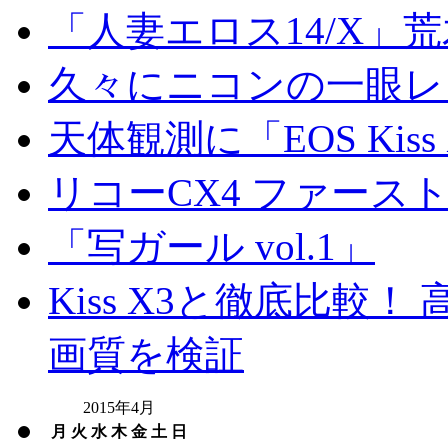
「人妻エロス14/X」
久々にニコンの一眼レ
天体観測に「EOS Kis
リコーCX4 ファース
「写ガール vol.1」
Kiss X3と徹底比較！ 高
画質を検証
2015年4月
月
火
水
木
金
土
日