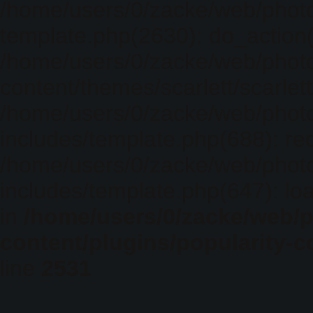
/home/users/0/zacke/web/photo
template.php(2630): do_action(
/home/users/0/zacke/web/phot
content/themes/scarlett/scarlet
/home/users/0/zacke/web/phot
includes/template.php(688): req
/home/users/0/zacke/web/phot
includes/template.php(647): loa
in
/home/users/0/zacke/web/
content/plugins/popularity-c
line
2531