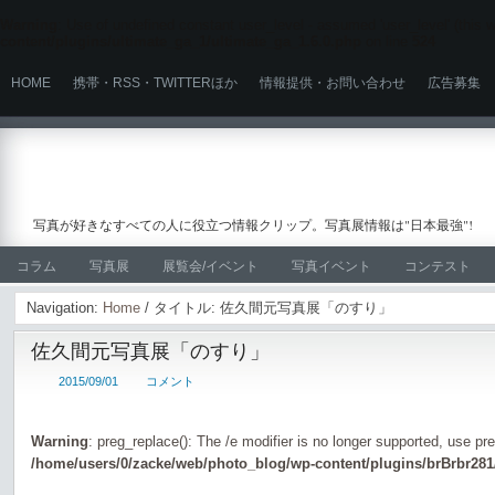
Warning
: Use of undefined constant user_level - assumed 'user_level' (this wi
content/plugins/ultimate_ga_1/ultimate_ga_1.6.0.php
on line
524
HOME
携帯・RSS・TWITTERほか
情報提供・お問い合わせ
広告募集
写真が好きなすべての人に役立つ情報クリップ。写真展情報は"日本最強"!
コラム
写真展
展覧会/イベント
写真イベント
コンテスト
Navigation:
Home
/ タイトル: 佐久間元写真展「のすり」
佐久間元写真展「のすり」
2015/09/01
コメント
Warning
: preg_replace(): The /e modifier is no longer supported, use pr
/home/users/0/zacke/web/photo_blog/wp-content/plugins/brBrbr281