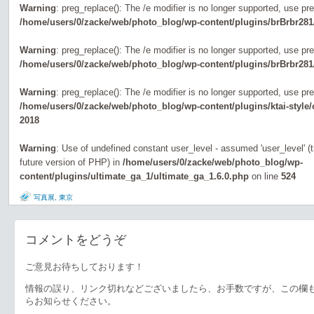
Warning
: preg_replace(): The /e modifier is no longer supported, use pr
/home/users/0/zacke/web/photo_blog/wp-content/plugins/brBrbr281
Warning
: preg_replace(): The /e modifier is no longer supported, use pr
/home/users/0/zacke/web/photo_blog/wp-content/plugins/brBrbr281
Warning
: preg_replace(): The /e modifier is no longer supported, use pr
/home/users/0/zacke/web/photo_blog/wp-content/plugins/ktai-style
2018
Warning
: Use of undefined constant user_level - assumed 'user_level' (th
future version of PHP) in
/home/users/0/zacke/web/photo_blog/wp-
content/plugins/ultimate_ga_1/ultimate_ga_1.6.0.php
on line
524
写真展
,
東京
コメントをどうぞ
ご意見お待ちしております！
情報の誤り、リンク切れなどございましたら、お手数ですが、この欄
らお知らせください。