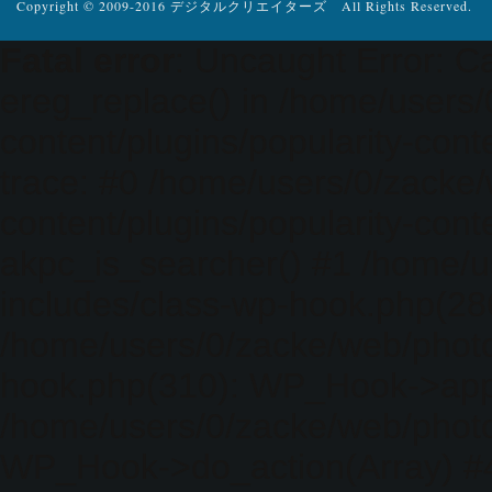
Copyright © 2009-2016 デジタルクリエイターズ All Rights Reserved.
Fatal error
: Uncaught Error: Ca
ereg_replace() in /home/users
content/plugins/popularity-cont
trace: #0 /home/users/0/zacke
content/plugins/popularity-cont
akpc_is_searcher() #1 /home/u
includes/class-wp-hook.php(286)
/home/users/0/zacke/web/photo
hook.php(310): WP_Hook->apply_
/home/users/0/zacke/web/photo
WP_Hook->do_action(Array) #