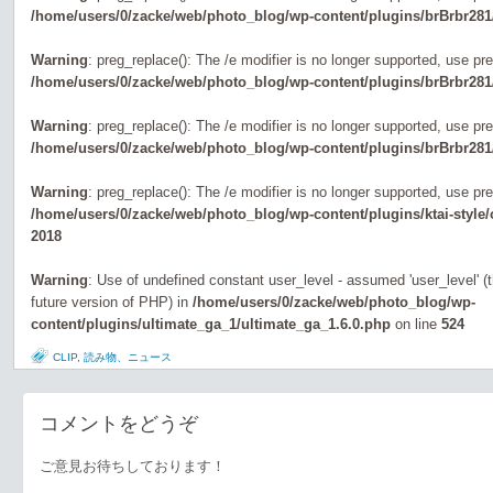
/home/users/0/zacke/web/photo_blog/wp-content/plugins/brBrbr281
Warning
: preg_replace(): The /e modifier is no longer supported, use pr
/home/users/0/zacke/web/photo_blog/wp-content/plugins/brBrbr281
Warning
: preg_replace(): The /e modifier is no longer supported, use pr
/home/users/0/zacke/web/photo_blog/wp-content/plugins/brBrbr281
Warning
: preg_replace(): The /e modifier is no longer supported, use pr
/home/users/0/zacke/web/photo_blog/wp-content/plugins/ktai-style
2018
Warning
: Use of undefined constant user_level - assumed 'user_level' (th
future version of PHP) in
/home/users/0/zacke/web/photo_blog/wp-
content/plugins/ultimate_ga_1/ultimate_ga_1.6.0.php
on line
524
CLIP
,
読み物、ニュース
コメントをどうぞ
ご意見お待ちしております！