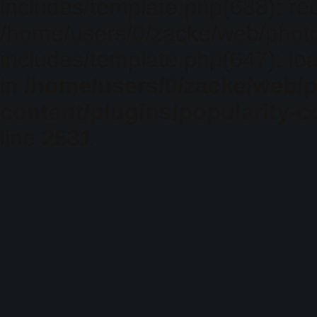
includes/template.php(688): req
/home/users/0/zacke/web/phot
includes/template.php(647): loa
in
/home/users/0/zacke/web/
content/plugins/popularity-c
line
2531