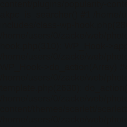
content/plugins/popularity-cont
akpc_is_searcher() #1 /home/u
includes/class-wp-hook.php(286)
/home/users/0/zacke/web/photo
hook.php(310): WP_Hook->apply_
/home/users/0/zacke/web/photo
WP_Hook->do_action(Array) #
/home/users/0/zacke/web/photo
template.php(2630): do_action(
/home/users/0/zacke/web/phot
content/themes/scarlett/scarlet
/home/users/0/zacke/web/phot