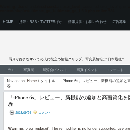
Warning
: Use of undefined constant user_level - assumed 'user_level' (this wi
content/plugins/ultimate_ga_1/ultimate_ga_1.6.0.php
on line
524
HOME
携帯・RSS・TWITTERほか
情報提供・お問い合わせ
広告募集
写真が好きなすべての人に役立つ情報クリップ。写真展情報は"日本最強"!
コラム
写真展
展覧会/イベント
写真イベント
コンテスト
Navigation:
Home
/ タイトル: 「iPhone 6s」レビュー、新機能の追
巻
「iPhone 6s」レビュー、新機能の追加と高画質
巻
2015/09/24
コメント
Warning
: preg_replace(): The /e modifier is no longer supported, use pr