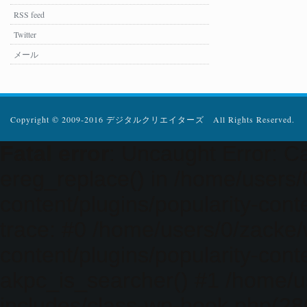
RSS feed
Twitter
メール
Copyright © 2009-2016 デジタルクリエイターズ All Rights Reserved.
Fatal error
: Uncaught Error: Ca
ereg_replace() in /home/users
content/plugins/popularity-cont
trace: #0 /home/users/0/zacke
content/plugins/popularity-cont
akpc_is_searcher() #1 /home/u
includes/class-wp-hook.php(286)