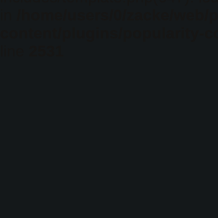
in
/home/users/0/zacke/web/
content/plugins/popularity-c
line
2531