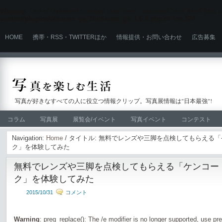
Warning
: Use of undefined constant user_level - assumed 'user_level' (this wi
content/plugins/ultimate_ga_1/ultimate_ga_1.6.0.php
on line
524
HOME
携帯・RSS・TWITTERほか
情報提供・お問い合わせ
広告募集
写真が好きなすべての人に役立つ情報クリップ。写真展情報は"日本最強"!
コラム
写真展
展覧会/イベント
写真イベント
コンテスト
Navigation:
Home
/ タイトル: 無料でレンズや三脚を点検してもらえる
ク」を体験してみた
無料でレンズや三脚を点検してもらえる「ケンコー
ク」を体験してみた
2015/10/31
コメント
Warning
: preg_replace(): The /e modifier is no longer supported, use pr