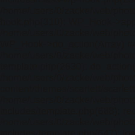
/home/users/0/zacke/web/photo
hook.php(310): WP_Hook->apply_
/home/users/0/zacke/web/photo
WP_Hook->do_action(Array) #
/home/users/0/zacke/web/photo
template.php(2630): do_action(
/home/users/0/zacke/web/phot
content/themes/scarlett/scarlet
/home/users/0/zacke/web/phot
includes/template.php(688): req
/home/users/0/zacke/web/phot
includes/template.php(647): loa