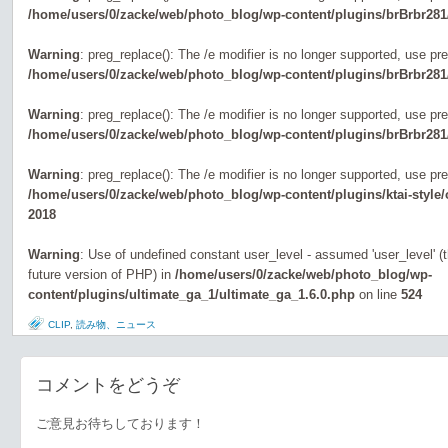
/home/users/0/zacke/web/photo_blog/wp-content/plugins/brBrbr281
Warning
: preg_replace(): The /e modifier is no longer supported, use pr
/home/users/0/zacke/web/photo_blog/wp-content/plugins/brBrbr281
Warning
: preg_replace(): The /e modifier is no longer supported, use pr
/home/users/0/zacke/web/photo_blog/wp-content/plugins/brBrbr281
Warning
: preg_replace(): The /e modifier is no longer supported, use pr
/home/users/0/zacke/web/photo_blog/wp-content/plugins/ktai-style
2018
Warning
: Use of undefined constant user_level - assumed 'user_level' (th
future version of PHP) in
/home/users/0/zacke/web/photo_blog/wp-
content/plugins/ultimate_ga_1/ultimate_ga_1.6.0.php
on line
524
CLIP
,
読み物、ニュース
コメントをどうぞ
ご意見お待ちしております！